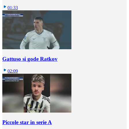
01:33
Gattuso si gode Ratkov
02:09
Piccole star in serie A