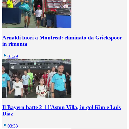
Arnaldi fuori a Montreal: eliminato da Griekspoor
in rimonta
01:29
Il Bayern batte 2-1 l'Aston Villa, in gol Kim e Luis
Diaz
03:33