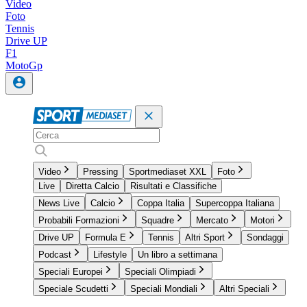
Video
Foto
Tennis
Drive UP
F1
MotoGp
Video
Pressing
Sportmediaset XXL
Foto
Live
Diretta Calcio
Risultati e Classifiche
News Live
Calcio
Coppa Italia
Supercoppa Italiana
Probabili Formazioni
Squadre
Mercato
Motori
Drive UP
Formula E
Tennis
Altri Sport
Sondaggi
Podcast
Lifestyle
Un libro a settimana
Speciali Europei
Speciali Olimpiadi
Speciale Scudetti
Speciali Mondiali
Altri Speciali