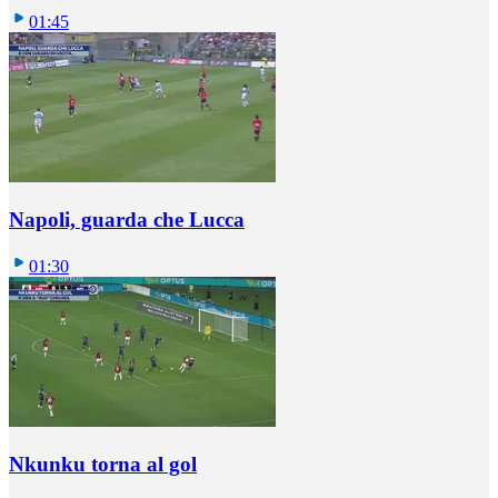
01:45
Napoli, guarda che Lucca
01:30
Nkunku torna al gol