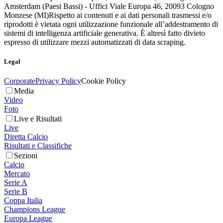
Amsterdam (Paesi Bassi) - Uffici Viale Europa 46, 20093 Cologno
Monzese (MI)
Rispetto ai contenuti e ai dati personali trasmessi e/o
riprodotti è vietata ogni utilizzazione funzionale all’addestramento di
sistemi di intelligenza artificiale generativa. È altresì fatto divieto
espresso di utilizzare mezzi automatizzati di data scraping.
Legal
Corporate
Privacy Policy
Cookie Policy
Media
Video
Foto
Live e Risultati
Live
Diretta Calcio
Risultati e Classifiche
Sezioni
Calcio
Mercato
Serie A
Serie B
Coppa Italia
Champions League
Europa League