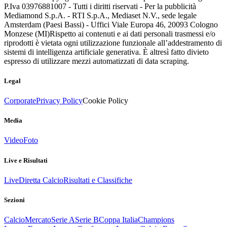
P.Iva 03976881007 - Tutti i diritti riservati - Per la pubblicità
Mediamond S.p.A. - RTI S.p.A., Mediaset N.V., sede legale
Amsterdam (Paesi Bassi) - Uffici Viale Europa 46, 20093 Cologno
Monzese (MI)
Rispetto ai contenuti e ai dati personali trasmessi e/o
riprodotti è vietata ogni utilizzazione funzionale all’addestramento di
sistemi di intelligenza artificiale generativa. È altresì fatto divieto
espresso di utilizzare mezzi automatizzati di data scraping.
Legal
Corporate
Privacy Policy
Cookie Policy
Media
Video
Foto
Live e Risultati
Live
Diretta Calcio
Risultati e Classifiche
Sezioni
Calcio
Mercato
Serie A
Serie B
Coppa Italia
Champions