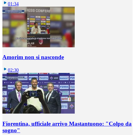
01:34
Amorim non si nasconde
02:30
Fiorentina, ufficiale arrivo Mastantuono: "Colpo da
sogno"