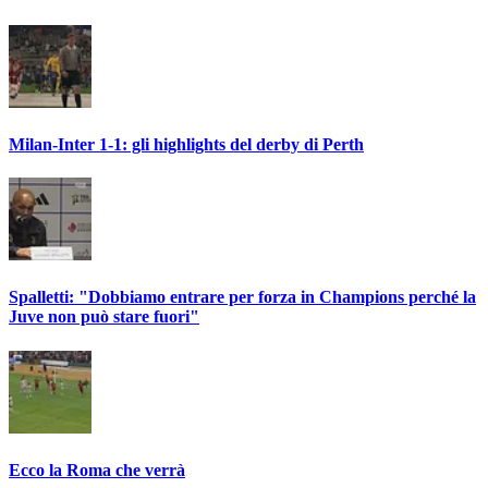
Milan-Inter 1-1: gli highlights del derby di Perth
Spalletti: "Dobbiamo entrare per forza in Champions perché la
Juve non può stare fuori"
Ecco la Roma che verrà