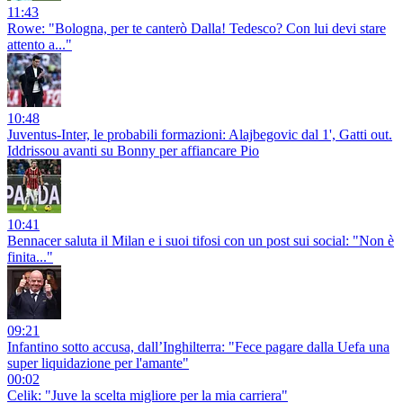
11:43
Rowe: "Bologna, per te canterò Dalla! Tedesco? Con lui devi stare
attento a..."
10:48
Juventus-Inter, le probabili formazioni: Alajbegovic dal 1', Gatti out.
Iddrissou avanti su Bonny per affiancare Pio
10:41
Bennacer saluta il Milan e i suoi tifosi con un post sui social: "Non è
finita..."
09:21
Infantino sotto accusa, dall’Inghilterra: "Fece pagare dalla Uefa una
super liquidazione per l'amante"
00:02
Celik: "Juve la scelta migliore per la mia carriera"