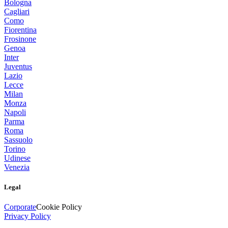
Bologna
Cagliari
Como
Fiorentina
Frosinone
Genoa
Inter
Juventus
Lazio
Lecce
Milan
Monza
Napoli
Parma
Roma
Sassuolo
Torino
Udinese
Venezia
Legal
Corporate
Cookie Policy
Privacy Policy