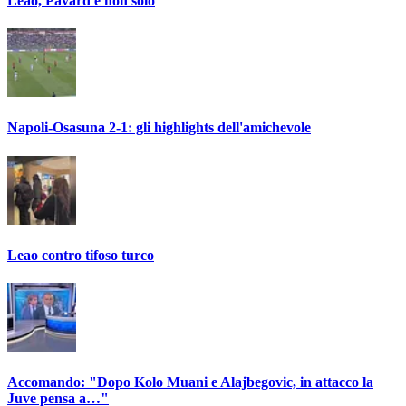
Leao, Pavard e non solo
Napoli-Osasuna 2-1: gli highlights dell'amichevole
Leao contro tifoso turco
Accomando: "Dopo Kolo Muani e Alajbegovic, in attacco la
Juve pensa a…"