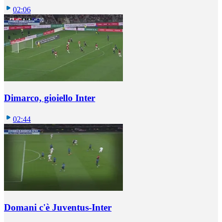
02:06
Dimarco, gioiello Inter
02:44
Domani c'è Juventus-Inter