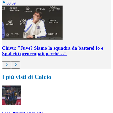
00:59
Chivu: "Juve? Siamo la squadra da battere! Io e
Spalletti preoccupati perché…"
I più visti di Calcio