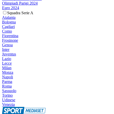
Olimpiadi Parigi 2024
Euro 2024
Squadra Serie A
Atalanta
Bologna
Cagliari
Como
Fiorentina
Frosinone
Genoa
Inter
Juventus
Lazio
Lecce
Milan
Monza
Napoli
Parma
Roma
Sassuolo
Torino
Udinese
Venezia