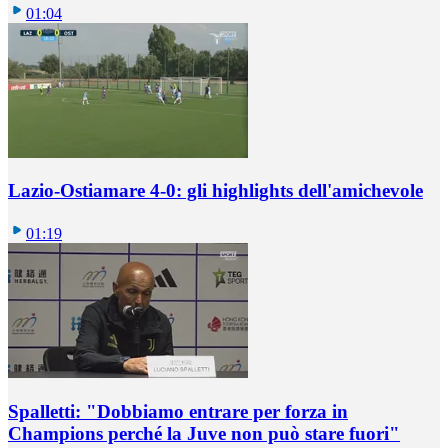
01:04
Lazio-Ostiamare 4-0: gli highlights dell'amichevole
01:19
Spalletti: "Dobbiamo entrare per forza in
Champions perché la Juve non può stare fuori"