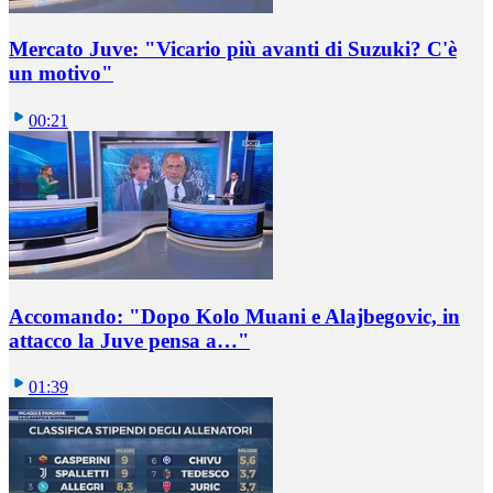
Mercato Juve: "Vicario più avanti di Suzuki? C'è
un motivo"
00:21
Accomando: "Dopo Kolo Muani e Alajbegovic, in
attacco la Juve pensa a…"
01:39