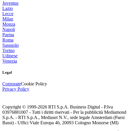
Juventus
Lazio
Lecce
Milan
Monza
Napoli
Parma
Roma
Sassuolo
Torino
Udinese
Venezia
Legal
Corporate
Cookie Policy
Privacy Policy
Copyright © 1999-
2026
RTI S.p.A. Business Digital - P.Iva
03976881007 - Tutti i diritti riservati - Per la pubblicità Mediamond
S.p.A. - RTI S.p.A., Mediaset N.V., sede legale Amsterdam (Paesi
Bassi) - Uffici Viale Europa 46, 20093 Cologno Monzese (MI)