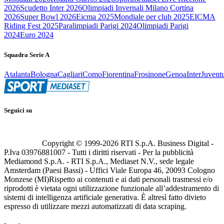
2026
Scudetto Inter 2026
Olimpiadi Invernali Milano Cortina
2026
Super Bowl 2026
Eicma 2025
Mondiale per club 2025
EICMA
Riding Fest 2025
Paralimpiadi Parigi 2024
Olimpiadi Parigi
2024
Euro 2024
Squadra Serie A
Atalanta
Bologna
Cagliari
Como
Fiorentina
Frosinone
Genoa
Inter
Juvent
Seguici su
Copyright © 1999-
2026
RTI S.p.A. Business Digital -
P.Iva 03976881007 - Tutti i diritti riservati - Per la pubblicità
Mediamond S.p.A. - RTI S.p.A., Mediaset N.V., sede legale
Amsterdam (Paesi Bassi) - Uffici Viale Europa 46, 20093 Cologno
Monzese (MI)
Rispetto ai contenuti e ai dati personali trasmessi e/o
riprodotti è vietata ogni utilizzazione funzionale all’addestramento di
sistemi di intelligenza artificiale generativa. È altresì fatto divieto
espresso di utilizzare mezzi automatizzati di data scraping.