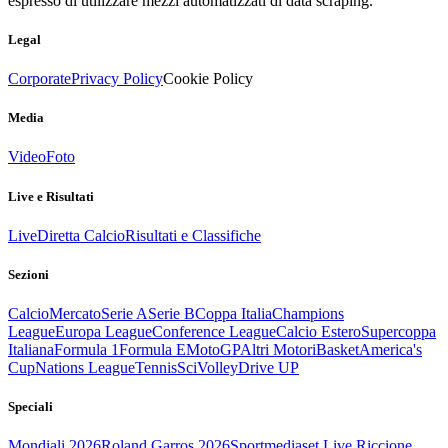
espresso di utilizzare mezzi automatizzati di data scraping.
Legal
Corporate
Privacy Policy
Cookie Policy
Media
Video
Foto
Live e Risultati
Live
Diretta Calcio
Risultati e Classifiche
Sezioni
Calcio
Mercato
Serie A
Serie B
Coppa Italia
Champions
League
Europa League
Conference League
Calcio Estero
Supercoppa
Italiana
Formula 1
Formula E
MotoGP
Altri Motori
Basket
America's
Cup
Nations League
Tennis
Sci
Volley
Drive UP
Speciali
Mondiali 2026
Roland Garros 2026
Sportmediaset Live Riccione