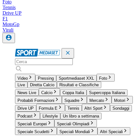
Foto
Tennis
Drive UP
F1
MotoGp
Virali
Video
Pressing
Sportmediaset XXL
Foto
Live
Diretta Calcio
Risultati e Classifiche
News Live
Calcio
Coppa Italia
Supercoppa Italiana
Probabili Formazioni
Squadre
Mercato
Motori
Drive UP
Formula E
Tennis
Altri Sport
Sondaggi
Podcast
Lifestyle
Un libro a settimana
Speciali Europei
Speciali Olimpiadi
Speciale Scudetti
Speciali Mondiali
Altri Speciali