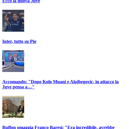
Ecco la nuova Juve
Inter, tutto su Pio
Accomando: "Dopo Kolo Muani e Alajbegovic, in attacco la
Juve pensa a…"
Buffon omaggia Franco Baresi: "Era incredibile, avrebbe