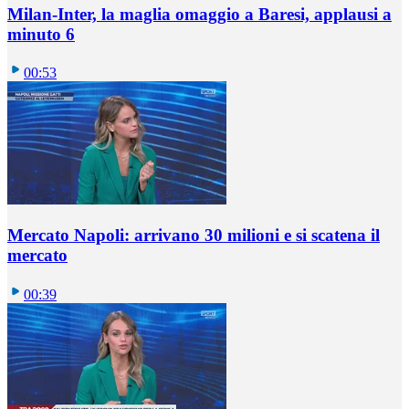
Milan-Inter, la maglia omaggio a Baresi, applausi a
minuto 6
00:53
Mercato Napoli: arrivano 30 milioni e si scatena il
mercato
00:39