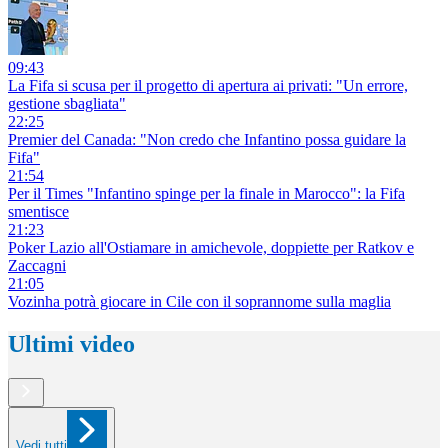
09:43
La Fifa si scusa per il progetto di apertura ai privati: "Un errore,
gestione sbagliata"
22:25
Premier del Canada: "Non credo che Infantino possa guidare la
Fifa"
21:54
Per il Times "Infantino spinge per la finale in Marocco": la Fifa
smentisce
21:23
Poker Lazio all'Ostiamare in amichevole, doppiette per Ratkov e
Zaccagni
21:05
Vozinha potrà giocare in Cile con il soprannome sulla maglia
Ultimi video
Vedi tutti