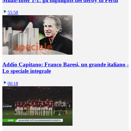
Milan-Inter 1-1: gli highlights del derby di Perth
55:58
Addio Capitano: Franco Baresi, un grande italiano -
Lo speciale integrale
00:18