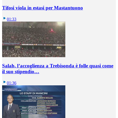
Tifosi viola in estasi per Mastantuono
01:33
Salah, l’accoglienza a Trebisonda è folle quasi come
il suo stipendio…
01:36