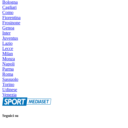
Bologna
Cagliari
Como
Fiorentina
Frosinone
Genoa
Inter
Juventus
Lazio
Lecce
Milan
Monza
Napoli
Parma
Roma
Sassuolo
Torino
Udinese
Venezia
Seguici su