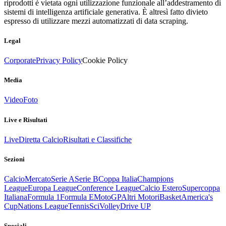
riprodotti è vietata ogni utilizzazione funzionale all’addestramento di
sistemi di intelligenza artificiale generativa. È altresì fatto divieto
espresso di utilizzare mezzi automatizzati di data scraping.
Legal
Corporate
Privacy Policy
Cookie Policy
Media
Video
Foto
Live e Risultati
Live
Diretta Calcio
Risultati e Classifiche
Sezioni
Calcio
Mercato
Serie A
Serie B
Coppa Italia
Champions
League
Europa League
Conference League
Calcio Estero
Supercoppa
Italiana
Formula 1
Formula E
MotoGP
Altri Motori
Basket
America's
Cup
Nations League
Tennis
Sci
Volley
Drive UP
Speciali