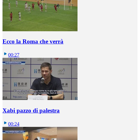
Ecco la Roma che verrà
00:27
Xabi pazzo di palestra
00:24