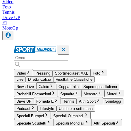
Video
Foto
Tennis
Drive UP
F1
MotoGp
Video
Pressing
Sportmediaset XXL
Foto
Live
Diretta Calcio
Risultati e Classifiche
News Live
Calcio
Coppa Italia
Supercoppa Italiana
Probabili Formazioni
Squadre
Mercato
Motori
Drive UP
Formula E
Tennis
Altri Sport
Sondaggi
Podcast
Lifestyle
Un libro a settimana
Speciali Europei
Speciali Olimpiadi
Speciale Scudetti
Speciali Mondiali
Altri Speciali