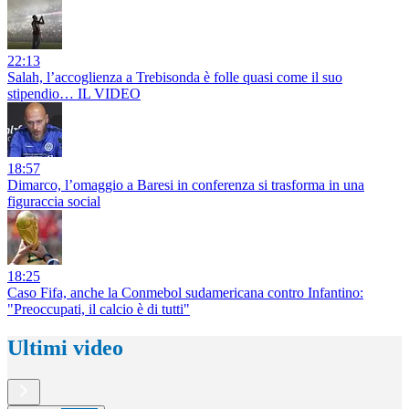
22:13
Salah, l’accoglienza a Trebisonda è folle quasi come il suo
stipendio… IL VIDEO
18:57
Dimarco, l’omaggio a Baresi in conferenza si trasforma in una
figuraccia social
18:25
Caso Fifa, anche la Conmebol sudamericana contro Infantino:
"Preoccupati, il calcio è di tutti"
Ultimi video