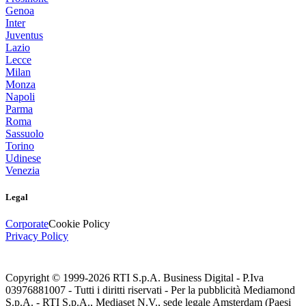
Genoa
Inter
Juventus
Lazio
Lecce
Milan
Monza
Napoli
Parma
Roma
Sassuolo
Torino
Udinese
Venezia
Legal
Corporate
Cookie Policy
Privacy Policy
Copyright © 1999-
2026
RTI S.p.A. Business Digital - P.Iva
03976881007 - Tutti i diritti riservati - Per la pubblicità Mediamond
S.p.A. - RTI S.p.A., Mediaset N.V., sede legale Amsterdam (Paesi