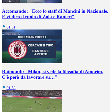
Accomando: "Ecco lo staff di Mancini in Nazionale.
E vi dico il ruolo di Zola e Ranieri"
01:51
Raimondi: "Milan, si vede la filosofia di Amorim.
C'è però da lavorare su…"
01:58