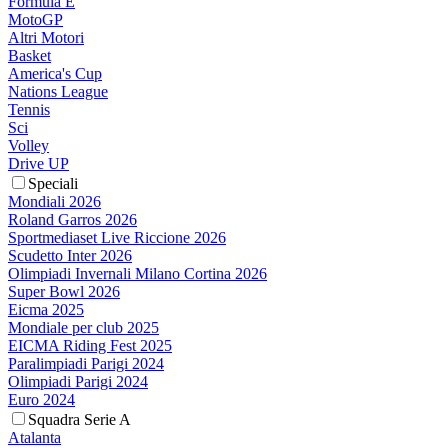
Formula E
MotoGP
Altri Motori
Basket
America's Cup
Nations League
Tennis
Sci
Volley
Drive UP
Speciali
Mondiali 2026
Roland Garros 2026
Sportmediaset Live Riccione 2026
Scudetto Inter 2026
Olimpiadi Invernali Milano Cortina 2026
Super Bowl 2026
Eicma 2025
Mondiale per club 2025
EICMA Riding Fest 2025
Paralimpiadi Parigi 2024
Olimpiadi Parigi 2024
Euro 2024
Squadra Serie A
Atalanta