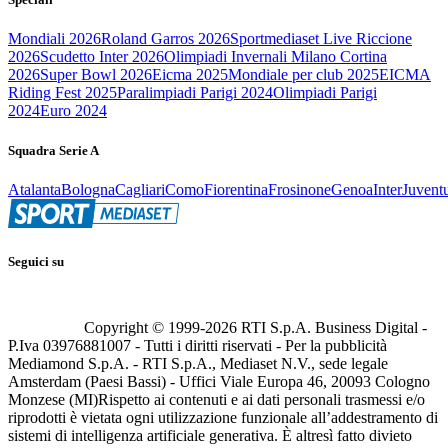
Mondiali 2026
Roland Garros 2026
Sportmediaset Live Riccione
2026
Scudetto Inter 2026
Olimpiadi Invernali Milano Cortina
2026
Super Bowl 2026
Eicma 2025
Mondiale per club 2025
EICMA
Riding Fest 2025
Paralimpiadi Parigi 2024
Olimpiadi Parigi
2024
Euro 2024
Squadra Serie A
Atalanta
Bologna
Cagliari
Como
Fiorentina
Frosinone
Genoa
Inter
Juvent
Seguici su
Copyright © 1999-
2026
RTI S.p.A. Business Digital -
P.Iva 03976881007 - Tutti i diritti riservati - Per la pubblicità
Mediamond S.p.A. - RTI S.p.A., Mediaset N.V., sede legale
Amsterdam (Paesi Bassi) - Uffici Viale Europa 46, 20093 Cologno
Monzese (MI)
Rispetto ai contenuti e ai dati personali trasmessi e/o
riprodotti è vietata ogni utilizzazione funzionale all’addestramento di
sistemi di intelligenza artificiale generativa. È altresì fatto divieto