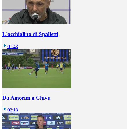
L'occhiolino di Spalletti
01:43
Da Amorim a Chivu
02:18