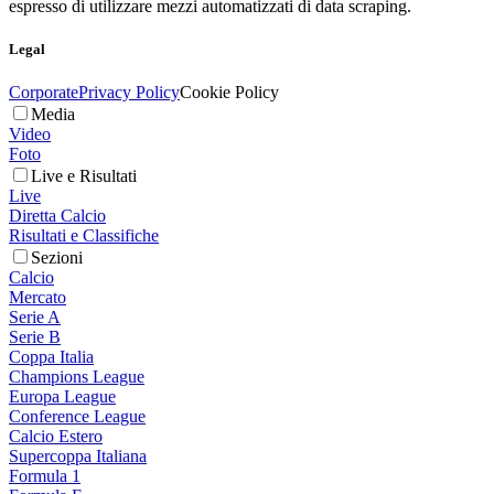
espresso di utilizzare mezzi automatizzati di data scraping.
Legal
Corporate
Privacy Policy
Cookie Policy
Media
Video
Foto
Live e Risultati
Live
Diretta Calcio
Risultati e Classifiche
Sezioni
Calcio
Mercato
Serie A
Serie B
Coppa Italia
Champions League
Europa League
Conference League
Calcio Estero
Supercoppa Italiana
Formula 1