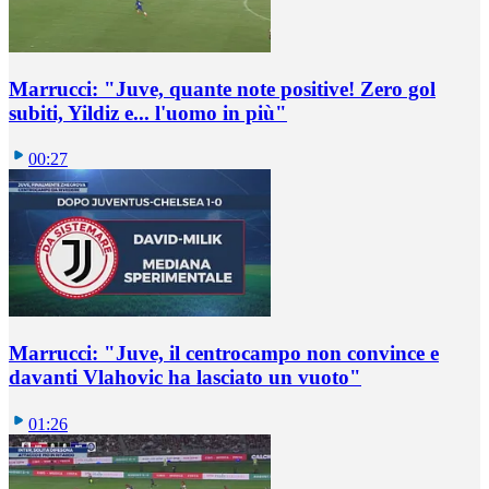
Marrucci: "Juve, quante note positive! Zero gol
subiti, Yildiz e... l'uomo in più"
00:27
Marrucci: "Juve, il centrocampo non convince e
davanti Vlahovic ha lasciato un vuoto"
01:26