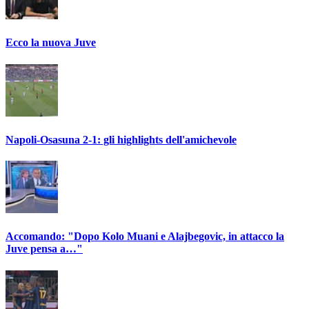
Ecco la nuova Juve
Napoli-Osasuna 2-1: gli highlights dell'amichevole
Accomando: "Dopo Kolo Muani e Alajbegovic, in attacco la
Juve pensa a…"