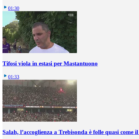
01:30
Tifosi viola in estasi per Mastantuono
01:33
Salah, l’accoglienza a Trebisonda è folle quasi come i