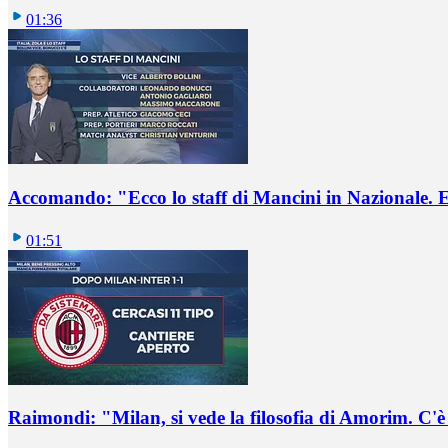
01:36
Accomando: "Ecco lo staff di Mancini in Nazionale. E 
01:51
Raimondi: "Milan, si vede la filosofia di Amorim. C'