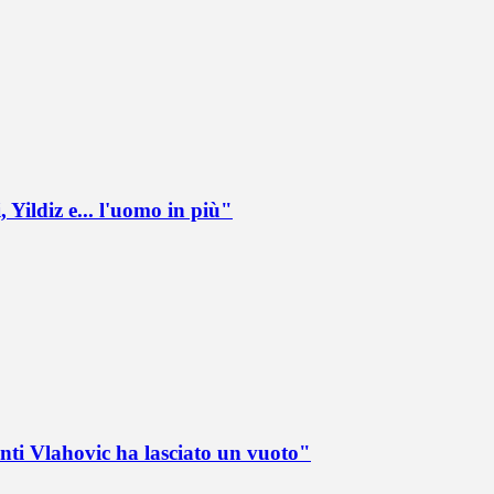
 Yildiz e... l'uomo in più"
nti Vlahovic ha lasciato un vuoto"