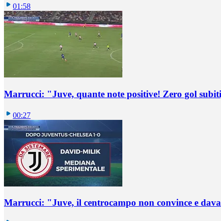
01:58
Marrucci: "Juve, quante note positive! Zero gol subiti,
00:27
Marrucci: "Juve, il centrocampo non convince e dava