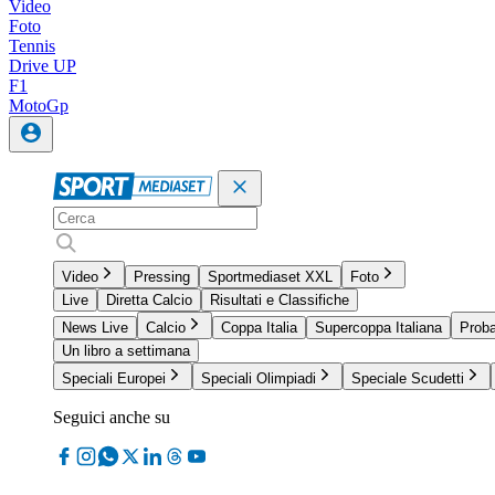
Video
Foto
Tennis
Drive UP
F1
MotoGp
Video
Pressing
Sportmediaset XXL
Foto
Live
Diretta Calcio
Risultati e Classifiche
News Live
Calcio
Coppa Italia
Supercoppa Italiana
Proba
Un libro a settimana
Speciali Europei
Speciali Olimpiadi
Speciale Scudetti
Seguici anche su