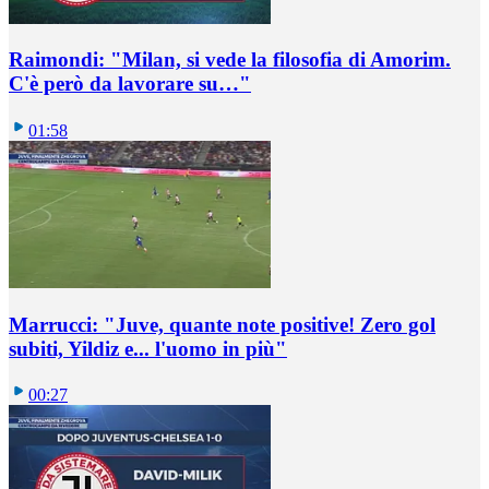
Raimondi: "Milan, si vede la filosofia di Amorim.
C'è però da lavorare su…"
01:58
Marrucci: "Juve, quante note positive! Zero gol
subiti, Yildiz e... l'uomo in più"
00:27