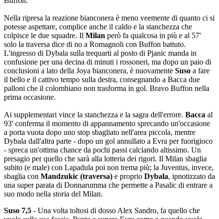
Buffon.
Nella ripresa la reazione bianconera è meno veemente di quanto ci si
potesse aspettare, complice anche il caldo e la stanchezza che
colpisce le due squadre. Il
Milan
però fa qualcosa in più e al 57'
solo la traversa dice di no a Romagnoli con Buffon battuto.
L'ingresso di Dybala sulla trequarti al posto di Pjanic manda in
confusione per una decina di minuti i rossoneri, ma dopo un paio di
conclusioni a lato della Joya bianconera, è nuovamente
Suso
a fare
il bello e il cattivo tempo sulla destra, consegnando a Bacca due
palloni che il colombiano non trasforma in gol. Bravo Buffon nella
prima occasione.
Ai supplementari vince la stanchezza e la sagra dell'errore.
Bacca
al
93' conferma il momento di appannamento sprecando un'occasione
a porta vuota dopo uno stop sbagliato nell'area piccola, mentre
Dybala dall'altra parte - dopo un gol annullato a Evra per fuorigioco
- spreca un'ottima chance da pochi passi calciando altissimo. Un
presagio per quello che sarà alla lotteria dei rigori. Il Milan sbaglia
subito (e male) con Lapadula poi non trema più; la Juventus, invece,
sbaglia con
Mandzukic (traversa)
e proprio
Dybala
, ipnotizzato da
una super parata di Donnarumma che permette a Pasalic di entrare a
suo modo nella storia del Milan.
Suso 7,5
- Una volta toltosi di dosso Alex Sandro, fa quello che