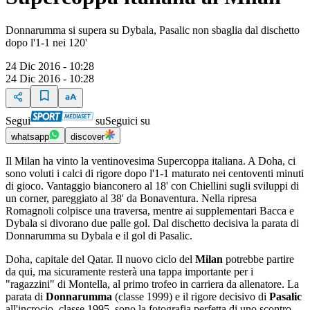
Donnarumma si supera su Dybala, Pasalic non sbaglia dal dischetto
dopo l'1-1 nei 120'
24 Dic 2016 - 10:28
24 Dic 2016 - 10:28
Segui
su
Seguici su
whatsapp
discover
Il Milan ha vinto la ventinovesima Supercoppa italiana. A Doha, ci
sono voluti i calci di rigore dopo l'1-1 maturato nei centoventi minuti
di gioco. Vantaggio bianconero al 18' con Chiellini sugli sviluppi di
un corner, pareggiato al 38' da Bonaventura. Nella ripresa
Romagnoli colpisce una traversa, mentre ai supplementari Bacca e
Dybala si divorano due palle gol. Dal dischetto decisiva la parata di
Donnarumma su Dybala e il gol di Pasalic.
Doha, capitale del Qatar. Il nuovo ciclo del
Milan
potrebbe partire
da qui, ma sicuramente resterà una tappa importante per i
"ragazzini" di Montella, al primo trofeo in carriera da allenatore. La
parata di
Donnarumma
(classe 1999) e il rigore decisivo di
Pasalic
all'incrocio, classe 1995, sono la fotografia perfetta di uno scontro