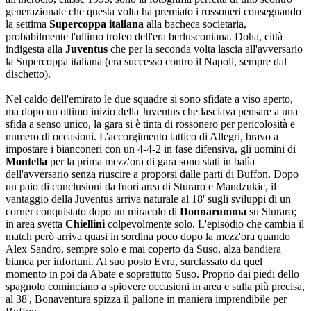
generazionale che questa volta ha premiato i rossoneri consegnando
la settima
Supercoppa italiana
alla bacheca societaria,
probabilmente l'ultimo trofeo dell'era berlusconiana. Doha, città
indigesta alla
Juventus
che per la seconda volta lascia all'avversario
la Supercoppa italiana (era successo contro il Napoli, sempre dal
dischetto).
Nel caldo dell'emirato le due squadre si sono sfidate a viso aperto,
ma dopo un ottimo inizio della Juventus che lasciava pensare a una
sfida a senso unico, la gara si è tinta di rossonero per pericolosità e
numero di occasioni. L'accorgimento tattico di Allegri, bravo a
impostare i bianconeri con un 4-4-2 in fase difensiva, gli uomini di
Montella
per la prima mezz'ora di gara sono stati in balìa
dell'avversario senza riuscire a proporsi dalle parti di Buffon. Dopo
un paio di conclusioni da fuori area di Sturaro e Mandzukic, il
vantaggio della Juventus arriva naturale al 18' sugli sviluppi di un
corner conquistato dopo un miracolo di
Donnarumma
su Sturaro;
in area svetta
Chiellini
colpevolmente solo. L'episodio che cambia il
match però arriva quasi in sordina poco dopo la mezz'ora quando
Alex Sandro, sempre solo e mai coperto da Suso, alza bandiera
bianca per infortuni. Al suo posto Evra, surclassato da quel
momento in poi da Abate e soprattutto Suso. Proprio dai piedi dello
spagnolo cominciano a spiovere occasioni in area e sulla più precisa,
al 38', Bonaventura spizza il pallone in maniera imprendibile per