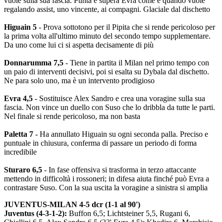
vuole sulla sua fascia. Punta e supera Evra come e quando vuole
regalando assist, uno vincente, ai compagni. Glaciale dal dischetto
Higuain 5
- Prova sottotono per il Pipita che si rende pericoloso per
la prima volta all'ultimo minuto del secondo tempo supplementare.
Da uno come lui ci si aspetta decisamente di più
Donnarumma 7,5
- Tiene in partita il Milan nel primo tempo con
un paio di interventi decisivi, poi si esalta su Dybala dal dischetto.
Ne para solo uno, ma è un intervento prodigioso
Evra 4,5
- Sostituisce Alex Sandro e crea una voragine sulla sua
fascia. Non vince un duello con Suso che lo dribbla da tutte le parti.
Nel finale si rende pericoloso, ma non basta
Paletta 7
- Ha annullato Higuain su ogni seconda palla. Preciso e
puntuale in chiusura, conferma di passare un periodo di forma
incredibile
Sturaro 6,5
- In fase offensiva si trasforma in terzo attaccante
mettendo in difficoltà i rossoneri; in difesa aiuta finché può Evra a
contrastare Suso. Con la sua uscita la voragine a sinistra si amplia
JUVENTUS-MILAN 4-5 dcr (1-1 al 90')
Juventus (4-3-1-2):
Buffon 6,5; Lichtsteiner 5,5, Rugani 6,