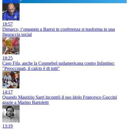
Vedi tutti
18:57
Dimarco, l’omaggio a Baresi in conferenza si trasforma in una
figuraccia social
18:25
Caso Fifa, anche la Conmebol sudamericana contro Infantino:
"Preoccupati, il calcio è di tutti"
14:17
Quando Maurizio Sarri incontrò il suo idolo Francesco Guccini
grazie a Marino Bartoletti
13:19