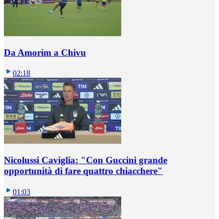
Da Amorim a Chivu
02:18
Nicolussi Caviglia: "Con Guccini grande
opportunità di fare quattro chiacchere"
01:03