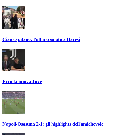
Ciao capitano: l'ultimo saluto a Baresi
Ecco la nuova Juve
Napoli-Osasuna 2-1: gli highlights dell'amichevole