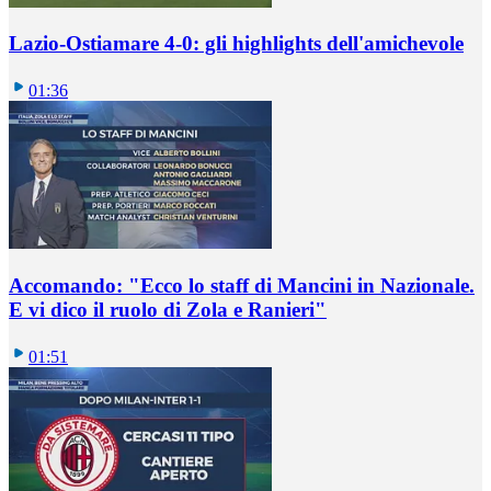
Lazio-Ostiamare 4-0: gli highlights dell'amichevole
01:36
Accomando: "Ecco lo staff di Mancini in Nazionale.
E vi dico il ruolo di Zola e Ranieri"
01:51