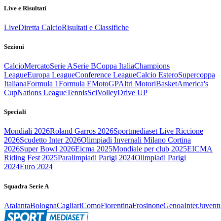
Live e Risultati
Live
Diretta Calcio
Risultati e Classifiche
Sezioni
Calcio
Mercato
Serie A
Serie B
Coppa Italia
Champions
League
Europa League
Conference League
Calcio Estero
Supercoppa
Italiana
Formula 1
Formula E
MotoGP
Altri Motori
Basket
America's
Cup
Nations League
Tennis
Sci
Volley
Drive UP
Speciali
Mondiali 2026
Roland Garros 2026
Sportmediaset Live Riccione
2026
Scudetto Inter 2026
Olimpiadi Invernali Milano Cortina
2026
Super Bowl 2026
Eicma 2025
Mondiale per club 2025
EICMA
Riding Fest 2025
Paralimpiadi Parigi 2024
Olimpiadi Parigi
2024
Euro 2024
Squadra Serie A
Atalanta
Bologna
Cagliari
Como
Fiorentina
Frosinone
Genoa
Inter
Juvent