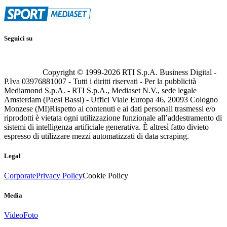
Seguici su
Copyright © 1999-
2026
RTI S.p.A. Business Digital -
P.Iva 03976881007 - Tutti i diritti riservati - Per la pubblicità
Mediamond S.p.A. - RTI S.p.A., Mediaset N.V., sede legale
Amsterdam (Paesi Bassi) - Uffici Viale Europa 46, 20093 Cologno
Monzese (MI)
Rispetto ai contenuti e ai dati personali trasmessi e/o
riprodotti è vietata ogni utilizzazione funzionale all’addestramento di
sistemi di intelligenza artificiale generativa. È altresì fatto divieto
espresso di utilizzare mezzi automatizzati di data scraping.
Legal
Corporate
Privacy Policy
Cookie Policy
Media
Video
Foto