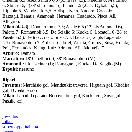
Chiellini 6,5, Alex Sandro 6,5 (33' Evra 4,5); Khedira 6, Marchisio
6, Sturaro 6,5 (34' st Lemina 5); Pjanic 5,5 (22' st Dybala 5,5);
Higuain 5, Mandzukic 6,5. A disp.: Neto, Audero, Coccolo,
Barzagli, Benatia, Asamoah, Hernanes, Cuadrado, Pjaca. All.:
Allegri 6.
Milan (4-3-3):
Donnarumma 7,5; Abate 6,5 (12' pts Antonelli 6),
Paletta 7, Romagnoli 6,5, De Sciglio 6; Kucka 6, Locatelli 6 (28' st
Pasalic 6,5), Bertolacci 6,5; Suso 7,5, Bacca 5 (12' pts Lapadula
5,5), Bonaventura 7. A disp.: Gabriel, Zapata, Gomez, Sosa, Honda,
Poli, Fernandez, Niang, Luiz Adriano. All.: Montella 7.
Arbitro:
Damato
Marcatori:
18' Chiellini (J), 38' Bonaventura (M)
Ammoniti:
Lichtsteiner (J); Romagnoli, Kucka, De Sciglio (M)
Espulsi
: nessuno
Rigori
Juventus:
Marchisio gol, Mandzukic traversa, Higuain gol, Khedira
gol, Dybala parato
Milan
: Lapadula parato, Bonaventura gol, Kucka gol, Suso gol,
Pasalic gol
juventus
milan
supercoppa italiana