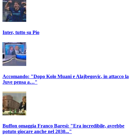
Inter, tutto su Pio
Accomando: "Dopo Kolo Muani e Alajbegovic, in attacco la
Juve pensa a…"
Buffon omaggia Franco Baresi: "Era incredibile, avrebbe
potuto giocare anche nel 2030..."