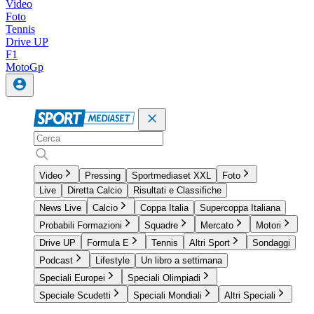
Video
Foto
Tennis
Drive UP
F1
MotoGp
Video
Pressing
Sportmediaset XXL
Foto
Live
Diretta Calcio
Risultati e Classifiche
News Live
Calcio
Coppa Italia
Supercoppa Italiana
Probabili Formazioni
Squadre
Mercato
Motori
Drive UP
Formula E
Tennis
Altri Sport
Sondaggi
Podcast
Lifestyle
Un libro a settimana
Speciali Europei
Speciali Olimpiadi
Speciale Scudetti
Speciali Mondiali
Altri Speciali