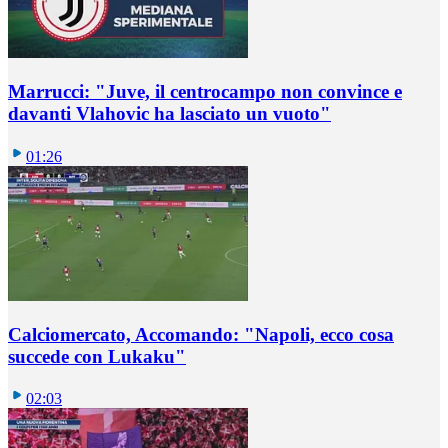
Marrucci: "Juve, il centrocampo non convince e
davanti Vlahovic ha lasciato un vuoto"
01:26
Calciomercato, Accomando: "Napoli, ecco cosa
succede con Lukaku"
02:03