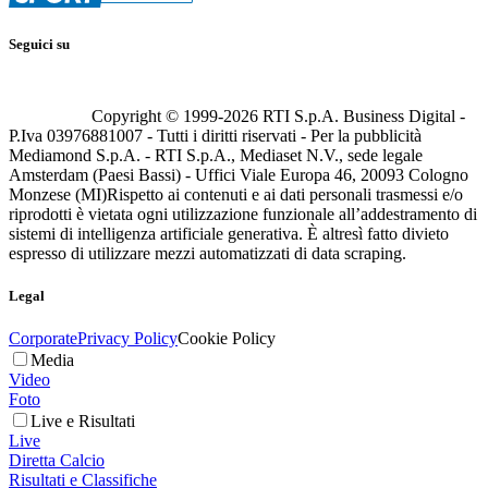
Seguici su
Copyright © 1999-
2026
RTI S.p.A. Business Digital -
P.Iva 03976881007 - Tutti i diritti riservati - Per la pubblicità
Mediamond S.p.A. - RTI S.p.A., Mediaset N.V., sede legale
Amsterdam (Paesi Bassi) - Uffici Viale Europa 46, 20093 Cologno
Monzese (MI)
Rispetto ai contenuti e ai dati personali trasmessi e/o
riprodotti è vietata ogni utilizzazione funzionale all’addestramento di
sistemi di intelligenza artificiale generativa. È altresì fatto divieto
espresso di utilizzare mezzi automatizzati di data scraping.
Legal
Corporate
Privacy Policy
Cookie Policy
Media
Video
Foto
Live e Risultati
Live
Diretta Calcio
Risultati e Classifiche