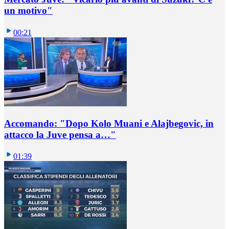
un motivo"
00:21
Accomando: "Dopo Kolo Muani e Alajbegovic, in
attacco la Juve pensa a…"
01:39