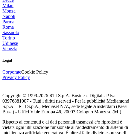
Lecce
Milan
Monza
Napoli
Parma
Roma
Sassuolo
Torino
Udinese
Venezia
Legal
Corporate
Cookie Policy
Privacy Policy
Copyright © 1999-
2026
RTI S.p.A. Business Digital - P.Iva
03976881007 - Tutti i diritti riservati - Per la pubblicità Mediamond
S.p.A. - RTI S.p.A., Mediaset N.V., sede legale Amsterdam (Paesi
Bassi) - Uffici Viale Europa 46, 20093 Cologno Monzese (MI)
Rispetto ai contenuti e ai dati personali trasmessi e/o riprodotti è
vietata ogni utilizzazione funzionale all’addestramento di sistemi di
intelligenza artificiale generativa. È altresì fatto divieto espresso di