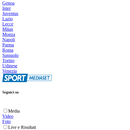
Genoa
Inter
Juventus
Lazio
Lecce
Milan
Monza
Napoli
Parma
Roma
Sassuolo
Torino
Udinese
Venezia
Seguici su
Media
Video
Foto
Live e Risultati