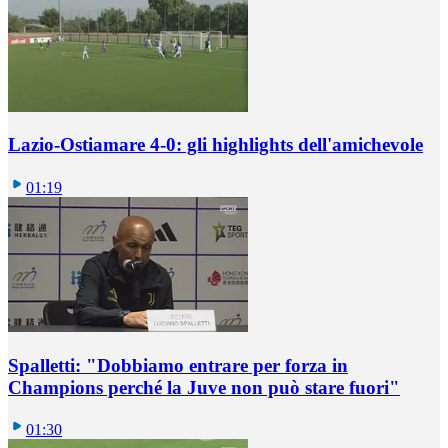
Lazio-Ostiamare 4-0: gli highlights dell'amichevole
01:19
Spalletti: "Dobbiamo entrare per forza in
Champions perché la Juve non può stare fuori"
01:30