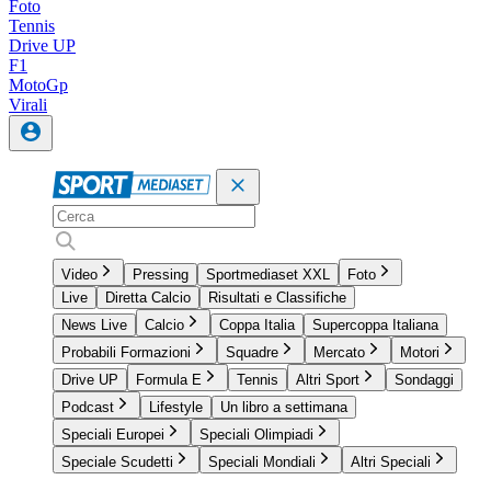
Foto
Tennis
Drive UP
F1
MotoGp
Virali
Video
Pressing
Sportmediaset XXL
Foto
Live
Diretta Calcio
Risultati e Classifiche
News Live
Calcio
Coppa Italia
Supercoppa Italiana
Probabili Formazioni
Squadre
Mercato
Motori
Drive UP
Formula E
Tennis
Altri Sport
Sondaggi
Podcast
Lifestyle
Un libro a settimana
Speciali Europei
Speciali Olimpiadi
Speciale Scudetti
Speciali Mondiali
Altri Speciali