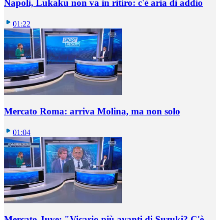
Napoli, Lukaku non va in ritiro: c'è aria di addio
01:22
Mercato Roma: arriva Molina, ma non solo
01:04
Mercato Juve: "Vicario più avanti di Suzuki? C'è