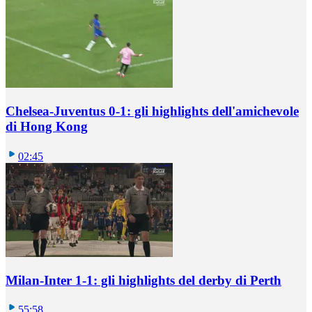
Chelsea-Juventus 0-1: gli highlights dell'amichevole
di Hong Kong
02:45
Milan-Inter 1-1: gli highlights del derby di Perth
55:58