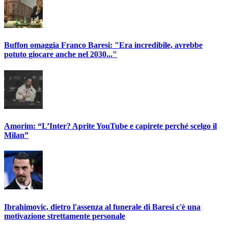
Buffon omaggia Franco Baresi: "Era incredibile, avrebbe
potuto giocare anche nel 2030..."
Amorim: “L’Inter? Aprite YouTube e capirete perché scelgo il
Milan”
Ibrahimovic, dietro l'assenza al funerale di Baresi c'è una
motivazione strettamente personale