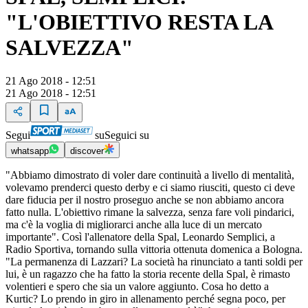
"L'OBIETTIVO RESTA LA
SALVEZZA"
21 Ago 2018 - 12:51
21 Ago 2018 - 12:51
Segui
su
Seguici su
whatsapp
discover
"Abbiamo dimostrato di voler dare continuità a livello di mentalità,
volevamo prenderci questo derby e ci siamo riusciti, questo ci deve
dare fiducia per il nostro proseguo anche se non abbiamo ancora
fatto nulla. L'obiettivo rimane la salvezza, senza fare voli pindarici,
ma c'è la voglia di migliorarci anche alla luce di un mercato
importante". Così l'allenatore della Spal, Leonardo Semplici, a
Radio Sportiva, tornando sulla vittoria ottenuta domenica a Bologna.
"La permanenza di Lazzari? La società ha rinunciato a tanti soldi per
lui, è un ragazzo che ha fatto la storia recente della Spal, è rimasto
volentieri e spero che sia un valore aggiunto. Cosa ho detto a
Kurtic? Lo prendo in giro in allenamento perché segna poco, per