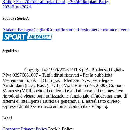
Riding Fest 2025
Paralimpiadi Parigi 2024
Olimpiadi Parigi
2024
Euro 2024
Squadra Serie A
Atalanta
Bologna
Cagliari
Como
Fiorentina
Frosinone
Genoa
Inter
Juvent
Seguici su
Copyright © 1999-
2026
RTI S.p.A. Business Digital -
P.Iva 03976881007 - Tutti i diritti riservati - Per la pubblicità
Mediamond S.p.A. - RTI S.p.A., Mediaset N.V., sede legale
Amsterdam (Paesi Bassi) - Uffici Viale Europa 46, 20093 Cologno
Monzese (MI)
Rispetto ai contenuti e ai dati personali trasmessi e/o
riprodotti è vietata ogni utilizzazione funzionale all’addestramento di
sistemi di intelligenza artificiale generativa. È altresì fatto divieto
espresso di utilizzare mezzi automatizzati di data scraping.
Legal
Corporate
Privacy Policy
Cookie Policy