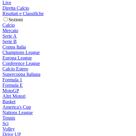
Live
Diretta Calcio
Risultati e Classifiche
Sezioni
Calcio
Mercato
Serie A
Serie B
Coppa Italia
Champions League
Europa League
Conference League
Calcio Estero
Supercoppa Italiana
Formula 1
Formula E
MotoGP
Altri Motori
Basket
America's Cup
Nations League
Tennis
Sci
Volley
Drive UP