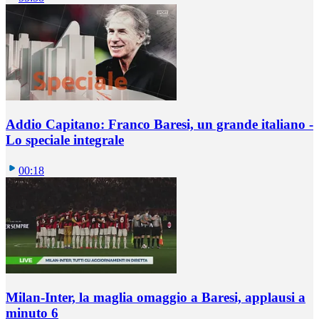
Addio Capitano: Franco Baresi, un grande italiano -
Lo speciale integrale
00:18
Milan-Inter, la maglia omaggio a Baresi, applausi a
minuto 6