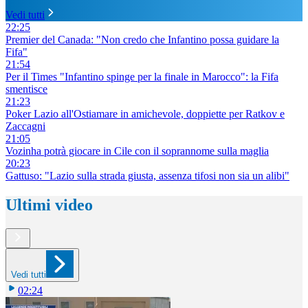
Vedi tutti
22:25
Premier del Canada: "Non credo che Infantino possa guidare la
Fifa"
21:54
Per il Times "Infantino spinge per la finale in Marocco": la Fifa
smentisce
21:23
Poker Lazio all'Ostiamare in amichevole, doppiette per Ratkov e
Zaccagni
21:05
Vozinha potrà giocare in Cile con il soprannome sulla maglia
20:23
Gattuso: "Lazio sulla strada giusta, assenza tifosi non sia un alibi"
Ultimi video
Vedi tutti
02:24