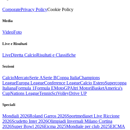
Corporate
Privacy Policy
Cookie Policy
Media
Video
Foto
Live e Risultati
Live
Diretta Calcio
Risultati e Classifiche
Sezioni
Calcio
Mercato
Serie A
Serie B
Coppa Italia
Champions
League
Europa League
Conference League
Calcio Estero
Supercoppa
Italiana
Formula 1
Formula E
MotoGP
Altri Motori
Basket
America's
Cup
Nations League
Tennis
Sci
Volley
Drive UP
Speciali
Mondiali 2026
Roland Garros 2026
Sportmediaset Live Riccione
2026
Scudetto Inter 2026
Olimpiadi Invernali Milano Cortina
2026
Super Bowl 2026
Eicma 2025
Mondiale per club 2025
EICMA