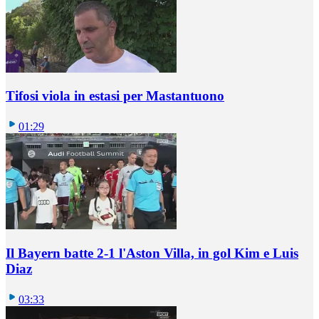
Tifosi viola in estasi per Mastantuono
01:29
Il Bayern batte 2-1 l'Aston Villa, in gol Kim e Luis
Diaz
03:33