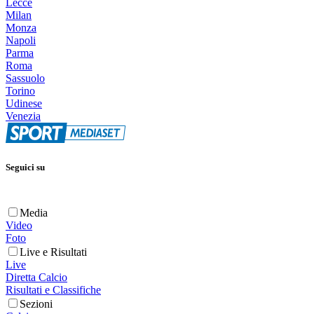
Lecce
Milan
Monza
Napoli
Parma
Roma
Sassuolo
Torino
Udinese
Venezia
Seguici su
Media
Video
Foto
Live e Risultati
Live
Diretta Calcio
Risultati e Classifiche
Sezioni