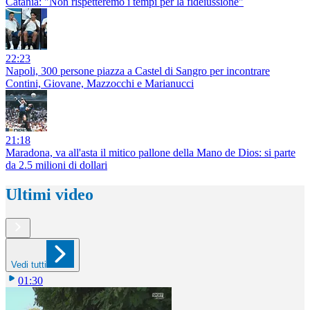
Catania: "Non rispetteremo i tempi per la fideiussione"
22:23
Napoli, 300 persone piazza a Castel di Sangro per incontrare
Contini, Giovane, Mazzocchi e Marianucci
21:18
Maradona, va all'asta il mitico pallone della Mano de Dios: si parte
da 2.5 milioni di dollari
Ultimi video
Vedi tutti
01:30