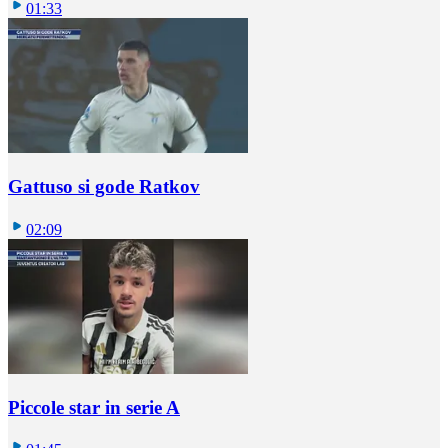
01:33
Gattuso si gode Ratkov
02:09
Piccole star in serie A