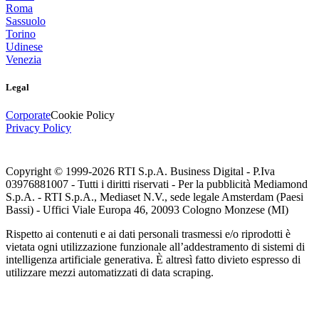
Roma
Sassuolo
Torino
Udinese
Venezia
Legal
Corporate
Cookie Policy
Privacy Policy
Copyright © 1999-
2026
RTI S.p.A. Business Digital - P.Iva
03976881007 - Tutti i diritti riservati - Per la pubblicità Mediamond
S.p.A. - RTI S.p.A., Mediaset N.V., sede legale Amsterdam (Paesi
Bassi) - Uffici Viale Europa 46, 20093 Cologno Monzese (MI)
Rispetto ai contenuti e ai dati personali trasmessi e/o riprodotti è
vietata ogni utilizzazione funzionale all’addestramento di sistemi di
intelligenza artificiale generativa. È altresì fatto divieto espresso di
utilizzare mezzi automatizzati di data scraping.