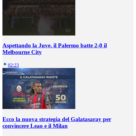
Aspettando la Juve, il Palermo batte 2-0 il
Melbourne City
02:23
Ecco la nuova strategia del Galatasaray per
convincere Leao e il Milan