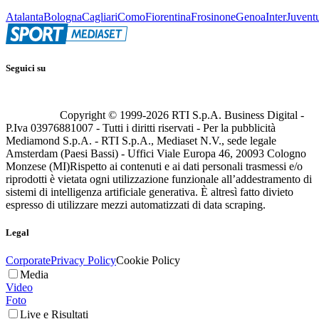
Atalanta
Bologna
Cagliari
Como
Fiorentina
Frosinone
Genoa
Inter
Juvent
Seguici su
Copyright © 1999-
2026
RTI S.p.A. Business Digital -
P.Iva 03976881007 - Tutti i diritti riservati - Per la pubblicità
Mediamond S.p.A. - RTI S.p.A., Mediaset N.V., sede legale
Amsterdam (Paesi Bassi) - Uffici Viale Europa 46, 20093 Cologno
Monzese (MI)
Rispetto ai contenuti e ai dati personali trasmessi e/o
riprodotti è vietata ogni utilizzazione funzionale all’addestramento di
sistemi di intelligenza artificiale generativa. È altresì fatto divieto
espresso di utilizzare mezzi automatizzati di data scraping.
Legal
Corporate
Privacy Policy
Cookie Policy
Media
Video
Foto
Live e Risultati