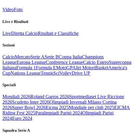
Video
Foto
Live e Risultati
Live
Diretta Calcio
Risultati e Classifiche
Sezioni
Calcio
Mercato
Serie A
Serie B
Coppa Italia
Champions
League
Europa League
Conference League
Calcio Estero
Supercoppa
Italiana
Formula 1
Formula E
MotoGP
Altri Motori
Basket
America's
Cup
Nations League
Tennis
Sci
Volley
Drive UP
Speciali
Mondiali 2026
Roland Garros 2026
Sportmediaset Live Riccione
2026
Scudetto Inter 2026
Olimpiadi Invernali Milano Cortina
2026
Super Bowl 2026
Eicma 2025
Mondiale per club 2025
EICMA
Riding Fest 2025
Paralimpiadi Parigi 2024
Olimpiadi Parigi
2024
Euro 2024
Squadra Serie A