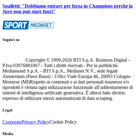
Spalletti: "Dobbiamo entrare per forza in Champions perché la
Juve non può stare fuori"
Seguici su
Copyright © 1999-
2026
RTI S.p.A. Business Digital -
P.Iva 03976881007 - Tutti i diritti riservati - Per la pubblicità
Mediamond S.p.A. - RTI S.p.A., Mediaset N.V., sede legale
Amsterdam (Paesi Bassi) - Uffici Viale Europa 46, 20093 Cologno
Monzese (MI)
Rispetto ai contenuti e ai dati personali trasmessi e/o
riprodotti è vietata ogni utilizzazione funzionale all’addestramento di
sistemi di intelligenza artificiale generativa. È altresì fatto divieto
espresso di utilizzare mezzi automatizzati di data scraping.
Legal
Corporate
Privacy Policy
Cookie Policy
Media