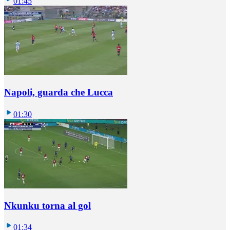
01:45
Napoli, guarda che Lucca
01:30
Nkunku torna al gol
01:34