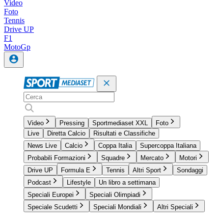
Video
Foto
Tennis
Drive UP
F1
MotoGp
Video
Pressing
Sportmediaset XXL
Foto
Live
Diretta Calcio
Risultati e Classifiche
News Live
Calcio
Coppa Italia
Supercoppa Italiana
Probabili Formazioni
Squadre
Mercato
Motori
Drive UP
Formula E
Tennis
Altri Sport
Sondaggi
Podcast
Lifestyle
Un libro a settimana
Speciali Europei
Speciali Olimpiadi
Speciale Scudetti
Speciali Mondiali
Altri Speciali