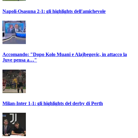
Napoli-Osasuna 2-1: gli highlights dell'amichevole
Accomando: "Dopo Kolo Muani e Alajbegovic, in attacco la
Juve pensa a…"
Milan-Inter 1-1: gli highlights del derby di Perth