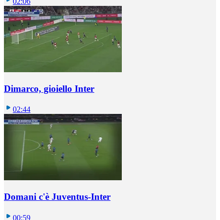
02:06
Dimarco, gioiello Inter
02:44
Domani c'è Juventus-Inter
00:59