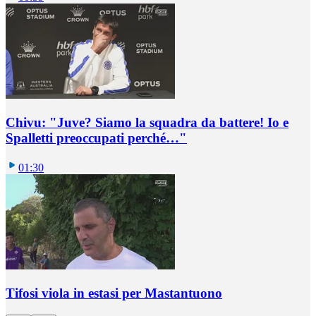
Chivu: "Juve? Siamo la squadra da battere! Io e
Spalletti preoccupati perché…"
01:30
Tifosi viola in estasi per Mastantuono