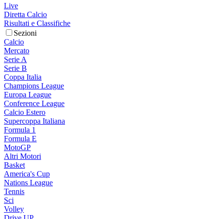
Live
Diretta Calcio
Risultati e Classifiche
Sezioni
Calcio
Mercato
Serie A
Serie B
Coppa Italia
Champions League
Europa League
Conference League
Calcio Estero
Supercoppa Italiana
Formula 1
Formula E
MotoGP
Altri Motori
Basket
America's Cup
Nations League
Tennis
Sci
Volley
Drive UP