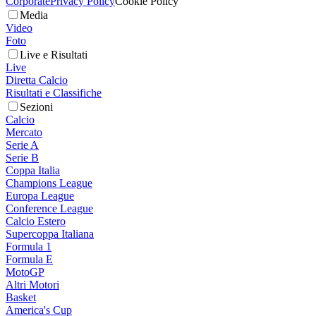
Corporate
Privacy Policy
Cookie Policy
Media
Video
Foto
Live e Risultati
Live
Diretta Calcio
Risultati e Classifiche
Sezioni
Calcio
Mercato
Serie A
Serie B
Coppa Italia
Champions League
Europa League
Conference League
Calcio Estero
Supercoppa Italiana
Formula 1
Formula E
MotoGP
Altri Motori
Basket
America's Cup