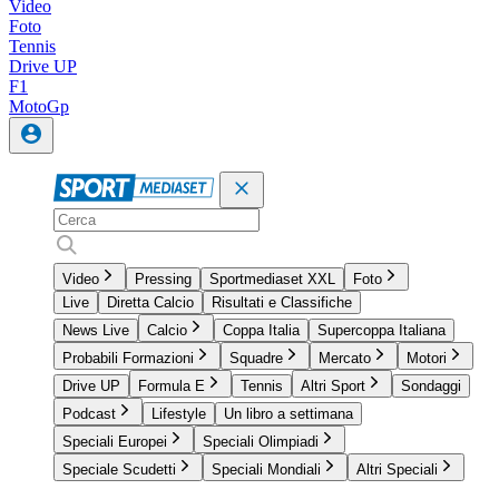
Video
Foto
Tennis
Drive UP
F1
MotoGp
Video
Pressing
Sportmediaset XXL
Foto
Live
Diretta Calcio
Risultati e Classifiche
News Live
Calcio
Coppa Italia
Supercoppa Italiana
Probabili Formazioni
Squadre
Mercato
Motori
Drive UP
Formula E
Tennis
Altri Sport
Sondaggi
Podcast
Lifestyle
Un libro a settimana
Speciali Europei
Speciali Olimpiadi
Speciale Scudetti
Speciali Mondiali
Altri Speciali