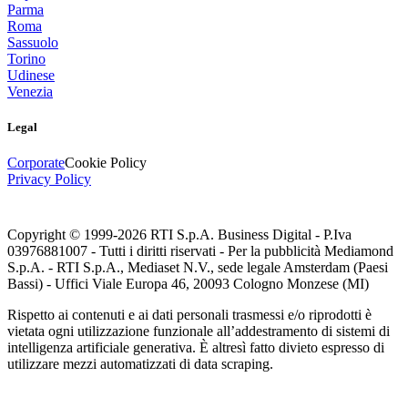
Parma
Roma
Sassuolo
Torino
Udinese
Venezia
Legal
Corporate
Cookie Policy
Privacy Policy
Copyright © 1999-
2026
RTI S.p.A. Business Digital - P.Iva
03976881007 - Tutti i diritti riservati - Per la pubblicità Mediamond
S.p.A. - RTI S.p.A., Mediaset N.V., sede legale Amsterdam (Paesi
Bassi) - Uffici Viale Europa 46, 20093 Cologno Monzese (MI)
Rispetto ai contenuti e ai dati personali trasmessi e/o riprodotti è
vietata ogni utilizzazione funzionale all’addestramento di sistemi di
intelligenza artificiale generativa. È altresì fatto divieto espresso di
utilizzare mezzi automatizzati di data scraping.