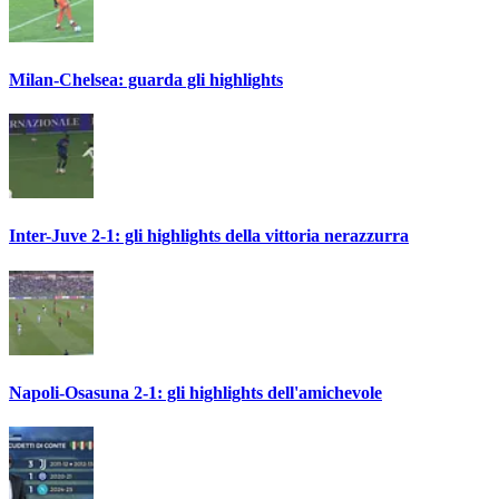
Milan-Chelsea: guarda gli highlights
Inter-Juve 2-1: gli highlights della vittoria nerazzurra
Napoli-Osasuna 2-1: gli highlights dell'amichevole