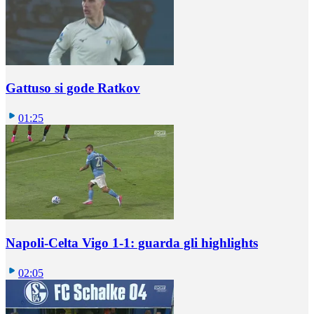
Gattuso si gode Ratkov
01:25
Napoli-Celta Vigo 1-1: guarda gli highlights
02:05