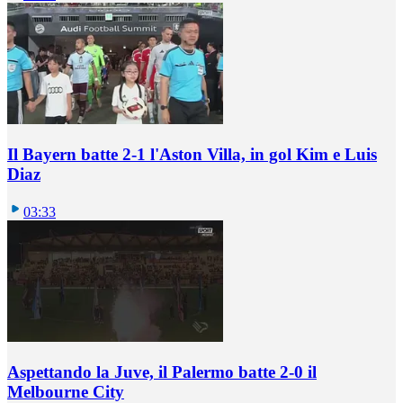
Il Bayern batte 2-1 l'Aston Villa, in gol Kim e Luis
Diaz
03:33
Aspettando la Juve, il Palermo batte 2-0 il
Melbourne City