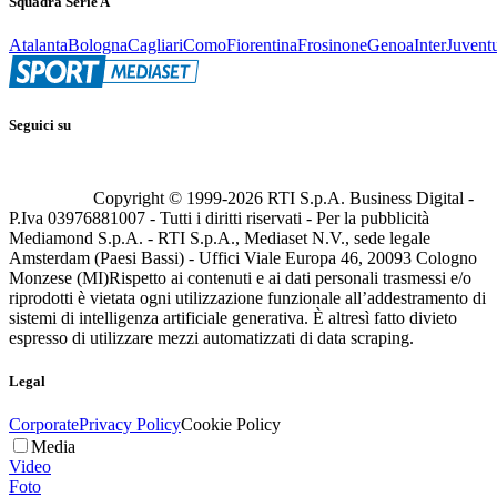
Squadra Serie A
Atalanta
Bologna
Cagliari
Como
Fiorentina
Frosinone
Genoa
Inter
Juvent
Seguici su
Copyright © 1999-
2026
RTI S.p.A. Business Digital -
P.Iva 03976881007 - Tutti i diritti riservati - Per la pubblicità
Mediamond S.p.A. - RTI S.p.A., Mediaset N.V., sede legale
Amsterdam (Paesi Bassi) - Uffici Viale Europa 46, 20093 Cologno
Monzese (MI)
Rispetto ai contenuti e ai dati personali trasmessi e/o
riprodotti è vietata ogni utilizzazione funzionale all’addestramento di
sistemi di intelligenza artificiale generativa. È altresì fatto divieto
espresso di utilizzare mezzi automatizzati di data scraping.
Legal
Corporate
Privacy Policy
Cookie Policy
Media
Video
Foto