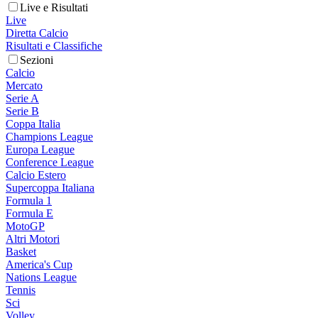
Live e Risultati
Live
Diretta Calcio
Risultati e Classifiche
Sezioni
Calcio
Mercato
Serie A
Serie B
Coppa Italia
Champions League
Europa League
Conference League
Calcio Estero
Supercoppa Italiana
Formula 1
Formula E
MotoGP
Altri Motori
Basket
America's Cup
Nations League
Tennis
Sci
Volley