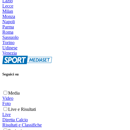
Lazio
Lecce
Milan
Monza
Napoli
Parma
Roma
Sassuolo
Torino
Udinese
Venezia
Seguici su
Media
Video
Foto
Live e Risultati
Live
Diretta Calcio
Risultati e Classifiche