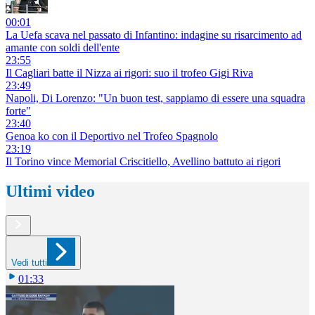
00:01
La Uefa scava nel passato di Infantino: indagine su risarcimento ad
amante con soldi dell'ente
23:55
Il Cagliari batte il Nizza ai rigori: suo il trofeo Gigi Riva
23:49
Napoli, Di Lorenzo: "Un buon test, sappiamo di essere una squadra
forte"
23:40
Genoa ko con il Deportivo nel Trofeo Spagnolo
23:19
Il Torino vince Memorial Criscitiello, Avellino battuto ai rigori
Ultimi video
Vedi tutti
01:33