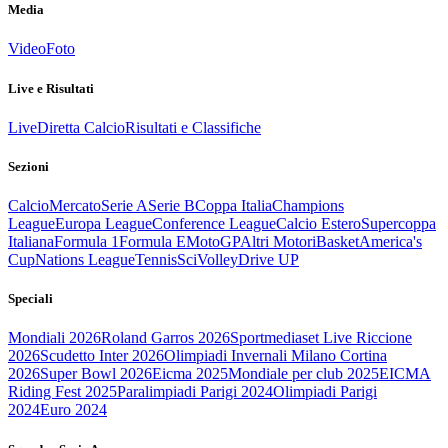
Media
Video
Foto
Live e Risultati
Live
Diretta Calcio
Risultati e Classifiche
Sezioni
Calcio
Mercato
Serie A
Serie B
Coppa Italia
Champions
League
Europa League
Conference League
Calcio Estero
Supercoppa
Italiana
Formula 1
Formula E
MotoGP
Altri Motori
Basket
America's
Cup
Nations League
Tennis
Sci
Volley
Drive UP
Speciali
Mondiali 2026
Roland Garros 2026
Sportmediaset Live Riccione
2026
Scudetto Inter 2026
Olimpiadi Invernali Milano Cortina
2026
Super Bowl 2026
Eicma 2025
Mondiale per club 2025
EICMA
Riding Fest 2025
Paralimpiadi Parigi 2024
Olimpiadi Parigi
2024
Euro 2024