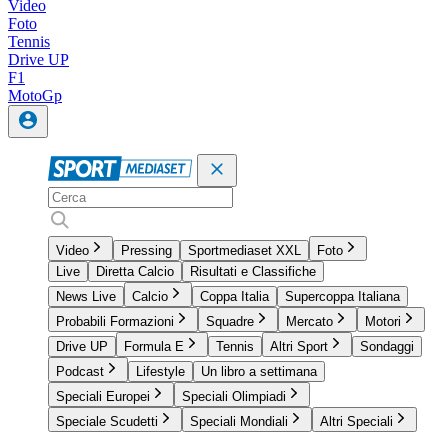
Video
Foto
Tennis
Drive UP
F1
MotoGp
Video
Pressing
Sportmediaset XXL
Foto
Live
Diretta Calcio
Risultati e Classifiche
News Live
Calcio
Coppa Italia
Supercoppa Italiana
Probabili Formazioni
Squadre
Mercato
Motori
Drive UP
Formula E
Tennis
Altri Sport
Sondaggi
Podcast
Lifestyle
Un libro a settimana
Speciali Europei
Speciali Olimpiadi
Speciale Scudetti
Speciali Mondiali
Altri Speciali