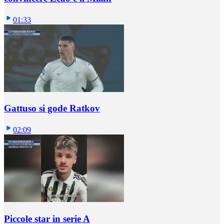
01:33
Gattuso si gode Ratkov
02:09
Piccole star in serie A