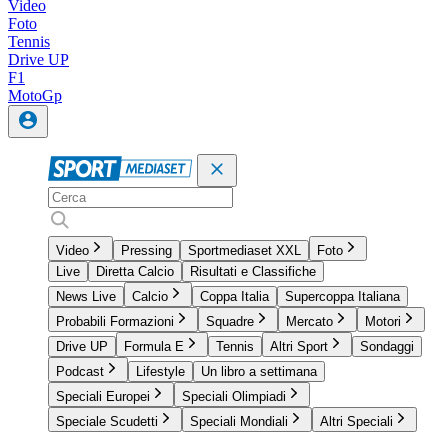
Video
Foto
Tennis
Drive UP
F1
MotoGp
Video
Pressing
Sportmediaset XXL
Foto
Live
Diretta Calcio
Risultati e Classifiche
News Live
Calcio
Coppa Italia
Supercoppa Italiana
Probabili Formazioni
Squadre
Mercato
Motori
Drive UP
Formula E
Tennis
Altri Sport
Sondaggi
Podcast
Lifestyle
Un libro a settimana
Speciali Europei
Speciali Olimpiadi
Speciale Scudetti
Speciali Mondiali
Altri Speciali