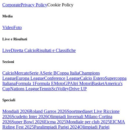
Corporate
Privacy Policy
Cookie Policy
Media
Video
Foto
Live e Risultati
Live
Diretta Calcio
Risultati e Classifiche
Sezioni
Calcio
Mercato
Serie A
Serie B
Coppa Italia
Champions
League
Europa League
Conference League
Calcio Estero
Supercoppa
Italiana
Formula 1
Formula E
MotoGP
Altri Motori
Basket
America's
Cup
Nations League
Tennis
Sci
Volley
Drive UP
Speciali
Mondiali 2026
Roland Garros 2026
Sportmediaset Live Riccione
2026
Scudetto Inter 2026
Olimpiadi Invernali Milano Cortina
2026
Super Bowl 2026
Eicma 2025
Mondiale per club 2025
EICMA
Riding Fest 2025
Paralimpiadi Parigi 2024
Olimpiadi Parigi