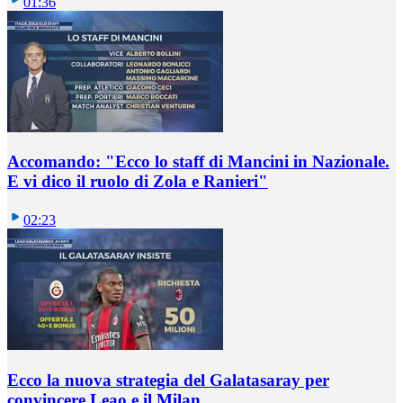
01:36
Accomando: "Ecco lo staff di Mancini in Nazionale.
E vi dico il ruolo di Zola e Ranieri"
02:23
Ecco la nuova strategia del Galatasaray per
convincere Leao e il Milan