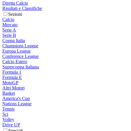
Diretta Calcio
Risultati e Classifiche
Sezioni
Calcio
Mercato
Serie A
Serie B
Coppa Italia
Champions League
Europa League
Conference League
Calcio Estero
Supercoppa Italiana
Formula 1
Formula E
MotoGP
Altri Motori
Basket
America's Cup
Nations League
Tennis
Sci
Volley
Drive UP
Speciali