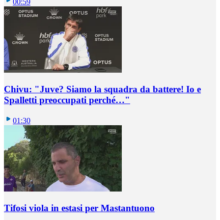
00:59
Chivu: "Juve? Siamo la squadra da battere! Io e
Spalletti preoccupati perché…"
01:30
Tifosi viola in estasi per Mastantuono