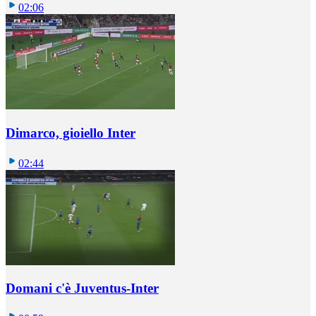
02:06
Dimarco, gioiello Inter
02:44
Domani c'è Juventus-Inter