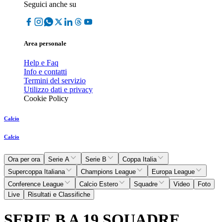
Seguici anche su
Area personale
Help e Faq
Info e contatti
Termini del servizio
Utilizzo dati e privacy
Cookie Policy
Calcio
Calcio
Ora per ora
Serie A
Serie B
Coppa Italia
Supercoppa Italiana
Champions League
Europa League
Conference League
Calcio Estero
Squadre
Video
Foto
Live
Risultati e Classifiche
SERIE B A 19 SQUADRE,