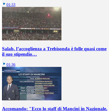
01:33
Salah, l’accoglienza a Trebisonda è folle quasi come
il suo stipendio…
01:36
Accomando: "Ecco lo staff di Mancini in Nazionale.