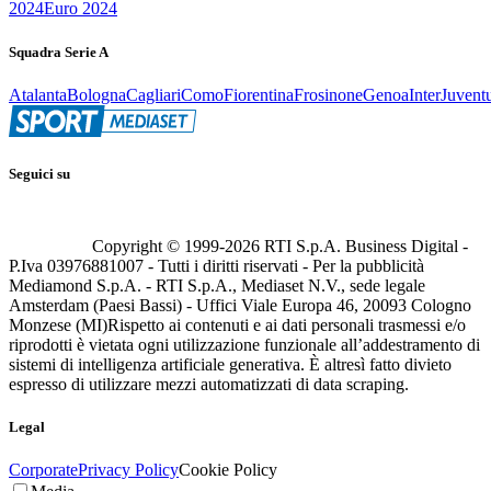
2024
Euro 2024
Squadra Serie A
Atalanta
Bologna
Cagliari
Como
Fiorentina
Frosinone
Genoa
Inter
Juvent
Seguici su
Copyright © 1999-
2026
RTI S.p.A. Business Digital -
P.Iva 03976881007 - Tutti i diritti riservati - Per la pubblicità
Mediamond S.p.A. - RTI S.p.A., Mediaset N.V., sede legale
Amsterdam (Paesi Bassi) - Uffici Viale Europa 46, 20093 Cologno
Monzese (MI)
Rispetto ai contenuti e ai dati personali trasmessi e/o
riprodotti è vietata ogni utilizzazione funzionale all’addestramento di
sistemi di intelligenza artificiale generativa. È altresì fatto divieto
espresso di utilizzare mezzi automatizzati di data scraping.
Legal
Corporate
Privacy Policy
Cookie Policy