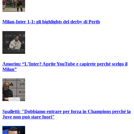
Milan-Inter 1-1: gli highlights del derby di Perth
Amorim: “L’Inter? Aprite YouTube e capirete perché scelgo il
Milan”
Spalletti: "Dobbiamo entrare per forza in Champions perché la
Juve non può stare fuori"