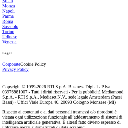
Milan
Monza
Napoli
Parma
Roma
Sassuolo
Torino
Udinese
Venezia
Legal
Corporate
Cookie Policy
Privacy Policy
Copyright © 1999-
2026
RTI S.p.A. Business Digital - P.Iva
03976881007 - Tutti i diritti riservati - Per la pubblicità Mediamond
S.p.A. - RTI S.p.A., Mediaset N.V., sede legale Amsterdam (Paesi
Bassi) - Uffici Viale Europa 46, 20093 Cologno Monzese (MI)
Rispetto ai contenuti e ai dati personali trasmessi e/o riprodotti è
vietata ogni utilizzazione funzionale all’addestramento di sistemi di
intelligenza artificiale generativa. È altresì fatto divieto espresso di
utilizzare mezzi automatizzati di data scraping.