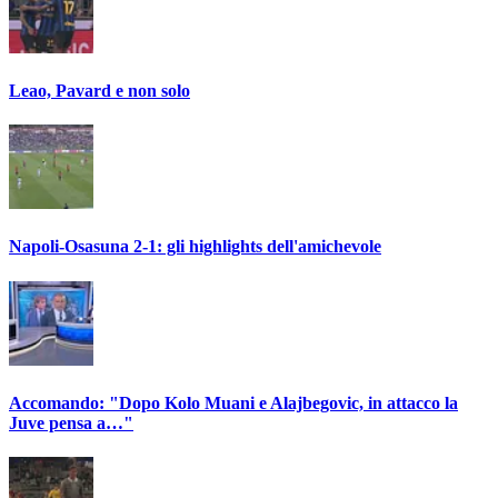
Leao, Pavard e non solo
Napoli-Osasuna 2-1: gli highlights dell'amichevole
Accomando: "Dopo Kolo Muani e Alajbegovic, in attacco la
Juve pensa a…"