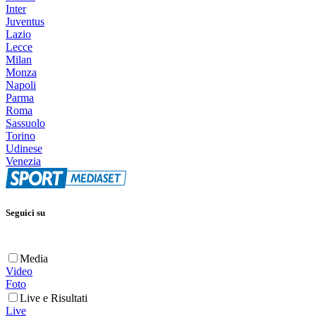
Inter
Juventus
Lazio
Lecce
Milan
Monza
Napoli
Parma
Roma
Sassuolo
Torino
Udinese
Venezia
Seguici su
Media
Video
Foto
Live e Risultati
Live