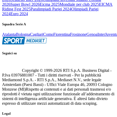
2026
Super Bowl 2026
Eicma 2025
Mondiale per club 2025
EICMA
Riding Fest 2025
Paralimpiadi Parigi 2024
Olimpiadi Parigi
2024
Euro 2024
Squadra Serie A
Atalanta
Bologna
Cagliari
Como
Fiorentina
Frosinone
Genoa
Inter
Juvent
Seguici su
Copyright © 1999-
2026
RTI S.p.A. Business Digital -
P.Iva 03976881007 - Tutti i diritti riservati - Per la pubblicità
Mediamond S.p.A. - RTI S.p.A., Mediaset N.V., sede legale
Amsterdam (Paesi Bassi) - Uffici Viale Europa 46, 20093 Cologno
Monzese (MI)
Rispetto ai contenuti e ai dati personali trasmessi e/o
riprodotti è vietata ogni utilizzazione funzionale all’addestramento di
sistemi di intelligenza artificiale generativa. È altresì fatto divieto
espresso di utilizzare mezzi automatizzati di data scraping.
Legal