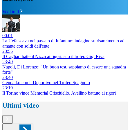
Vedi tutti
00:01
La Uefa scava nel passato di Infantino: indagine su risarcimento ad
amante con soldi dell'ente
23:55
Il Cagliari batte il Nizza ai rigori: suo il trofeo Gigi Riva
23:49
Napoli, Di Lorenzo: "Un buon test, sappiamo di essere una squadra
forte"
23:40
Genoa ko con il Deportivo nel Trofeo Spagnolo
23:19
Il Torino vince Memorial Criscitiello, Avellino battuto ai rigori
Ultimi video