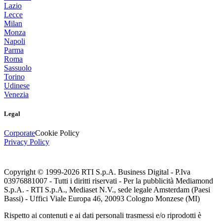
Lazio
Lecce
Milan
Monza
Napoli
Parma
Roma
Sassuolo
Torino
Udinese
Venezia
Legal
Corporate
Cookie Policy
Privacy Policy
Copyright © 1999-
2026
RTI S.p.A. Business Digital - P.Iva
03976881007 - Tutti i diritti riservati - Per la pubblicità Mediamond
S.p.A. - RTI S.p.A., Mediaset N.V., sede legale Amsterdam (Paesi
Bassi) - Uffici Viale Europa 46, 20093 Cologno Monzese (MI)
Rispetto ai contenuti e ai dati personali trasmessi e/o riprodotti è