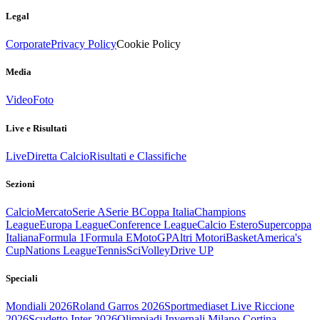
Legal
Corporate
Privacy Policy
Cookie Policy
Media
Video
Foto
Live e Risultati
Live
Diretta Calcio
Risultati e Classifiche
Sezioni
Calcio
Mercato
Serie A
Serie B
Coppa Italia
Champions
League
Europa League
Conference League
Calcio Estero
Supercoppa
Italiana
Formula 1
Formula E
MotoGP
Altri Motori
Basket
America's
Cup
Nations League
Tennis
Sci
Volley
Drive UP
Speciali
Mondiali 2026
Roland Garros 2026
Sportmediaset Live Riccione
2026
Scudetto Inter 2026
Olimpiadi Invernali Milano Cortina