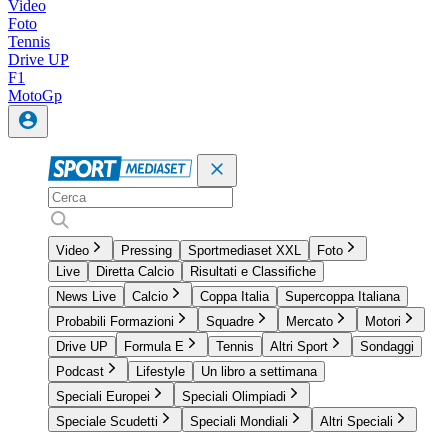
Video
Foto
Tennis
Drive UP
F1
MotoGp
Video
Pressing
Sportmediaset XXL
Foto
Live
Diretta Calcio
Risultati e Classifiche
News Live
Calcio
Coppa Italia
Supercoppa Italiana
Probabili Formazioni
Squadre
Mercato
Motori
Drive UP
Formula E
Tennis
Altri Sport
Sondaggi
Podcast
Lifestyle
Un libro a settimana
Speciali Europei
Speciali Olimpiadi
Speciale Scudetti
Speciali Mondiali
Altri Speciali