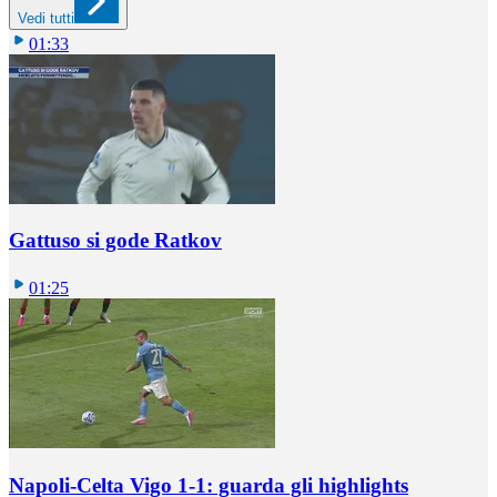
Vedi tutti
01:33
Gattuso si gode Ratkov
01:25
Napoli-Celta Vigo 1-1: guarda gli highlights