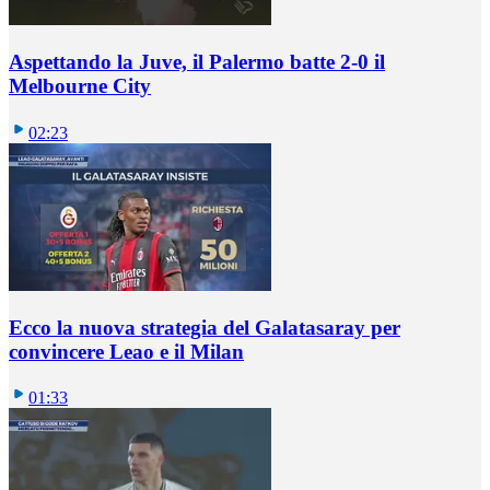
Aspettando la Juve, il Palermo batte 2-0 il
Melbourne City
02:23
Ecco la nuova strategia del Galatasaray per
convincere Leao e il Milan
01:33