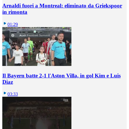
Arnaldi fuori a Montreal: eliminato da Griekspoor
in rimonta
01:29
Il Bayern batte 2-1 l'Aston Villa, in gol Kim e Luis
Diaz
03:33