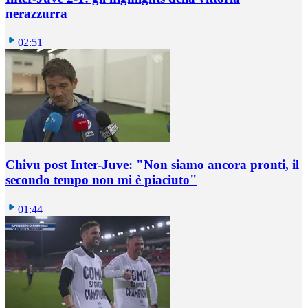
nerazzurra
02:51
Chivu post Inter-Juve: "Non siamo ancora pronti, il
secondo tempo non mi è piaciuto"
01:44