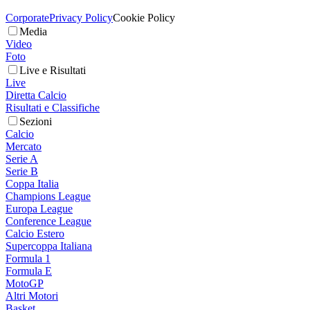
Corporate
Privacy Policy
Cookie Policy
Media
Video
Foto
Live e Risultati
Live
Diretta Calcio
Risultati e Classifiche
Sezioni
Calcio
Mercato
Serie A
Serie B
Coppa Italia
Champions League
Europa League
Conference League
Calcio Estero
Supercoppa Italiana
Formula 1
Formula E
MotoGP
Altri Motori
Basket