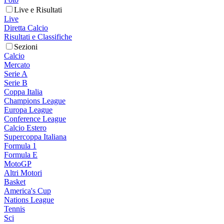
Live e Risultati
Live
Diretta Calcio
Risultati e Classifiche
Sezioni
Calcio
Mercato
Serie A
Serie B
Coppa Italia
Champions League
Europa League
Conference League
Calcio Estero
Supercoppa Italiana
Formula 1
Formula E
MotoGP
Altri Motori
Basket
America's Cup
Nations League
Tennis
Sci