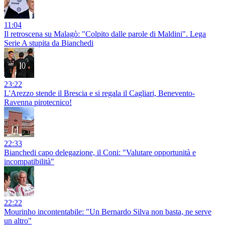
11:04
Il retroscena su Malagò: "Colpito dalle parole di Maldini". Lega
Serie A stupita da Bianchedi
23:22
L'Arezzo stende il Brescia e si regala il Cagliari, Benevento-
Ravenna pirotecnico!
22:33
Bianchedi capo delegazione, il Coni: "Valutare opportunità e
incompatibilità"
22:22
Mourinho incontentabile: "Un Bernardo Silva non basta, ne serve
un altro"