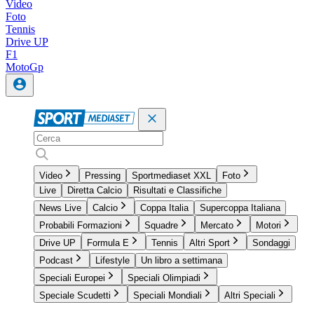
Video
Foto
Tennis
Drive UP
F1
MotoGp
Video
Pressing
Sportmediaset XXL
Foto
Live
Diretta Calcio
Risultati e Classifiche
News Live
Calcio
Coppa Italia
Supercoppa Italiana
Probabili Formazioni
Squadre
Mercato
Motori
Drive UP
Formula E
Tennis
Altri Sport
Sondaggi
Podcast
Lifestyle
Un libro a settimana
Speciali Europei
Speciali Olimpiadi
Speciale Scudetti
Speciali Mondiali
Altri Speciali