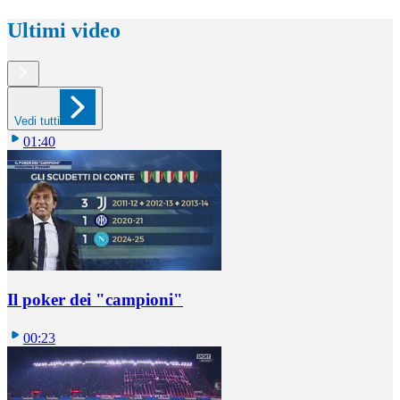
Ultimi video
Vedi tutti
01:40
Il poker dei "campioni"
00:23