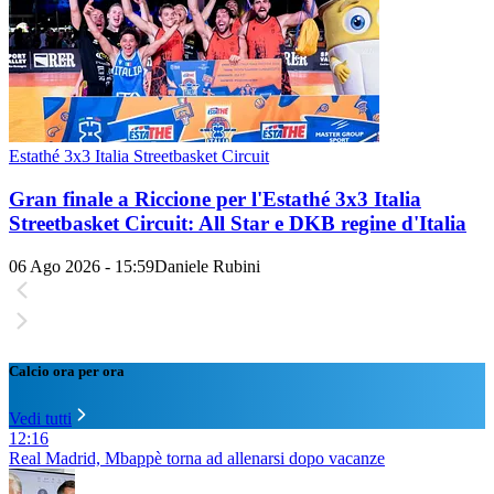
Estathé 3x3 Italia Streetbasket Circuit
Gran finale a Riccione per l'Estathé 3x3 Italia
Streetbasket Circuit: All Star e DKB regine d'Italia
06 Ago 2026 - 15:59
Daniele Rubini
Calcio ora per ora
Vedi tutti
12:16
Real Madrid, Mbappè torna ad allenarsi dopo vacanze