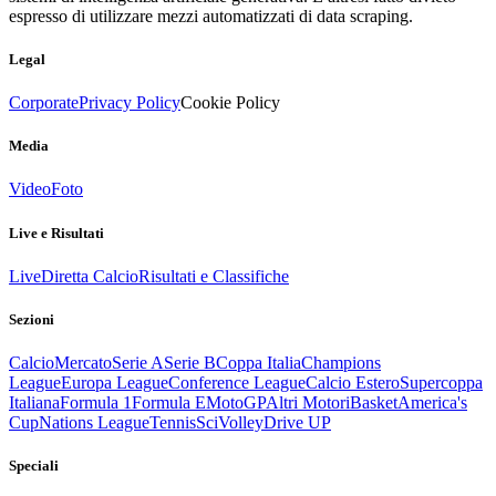
espresso di utilizzare mezzi automatizzati di data scraping.
Legal
Corporate
Privacy Policy
Cookie Policy
Media
Video
Foto
Live e Risultati
Live
Diretta Calcio
Risultati e Classifiche
Sezioni
Calcio
Mercato
Serie A
Serie B
Coppa Italia
Champions
League
Europa League
Conference League
Calcio Estero
Supercoppa
Italiana
Formula 1
Formula E
MotoGP
Altri Motori
Basket
America's
Cup
Nations League
Tennis
Sci
Volley
Drive UP
Speciali