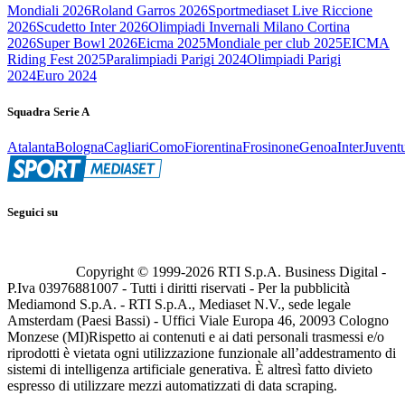
Mondiali 2026
Roland Garros 2026
Sportmediaset Live Riccione
2026
Scudetto Inter 2026
Olimpiadi Invernali Milano Cortina
2026
Super Bowl 2026
Eicma 2025
Mondiale per club 2025
EICMA
Riding Fest 2025
Paralimpiadi Parigi 2024
Olimpiadi Parigi
2024
Euro 2024
Squadra Serie A
Atalanta
Bologna
Cagliari
Como
Fiorentina
Frosinone
Genoa
Inter
Juvent
Seguici su
Copyright © 1999-
2026
RTI S.p.A. Business Digital -
P.Iva 03976881007 - Tutti i diritti riservati - Per la pubblicità
Mediamond S.p.A. - RTI S.p.A., Mediaset N.V., sede legale
Amsterdam (Paesi Bassi) - Uffici Viale Europa 46, 20093 Cologno
Monzese (MI)
Rispetto ai contenuti e ai dati personali trasmessi e/o
riprodotti è vietata ogni utilizzazione funzionale all’addestramento di
sistemi di intelligenza artificiale generativa. È altresì fatto divieto
espresso di utilizzare mezzi automatizzati di data scraping.