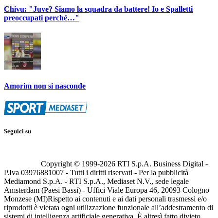
Chivu: "Juve? Siamo la squadra da battere! Io e Spalletti
preoccupati perché…"
Amorim non si nasconde
Seguici su
Copyright © 1999-
2026
RTI S.p.A. Business Digital -
P.Iva 03976881007 - Tutti i diritti riservati - Per la pubblicità
Mediamond S.p.A. - RTI S.p.A., Mediaset N.V., sede legale
Amsterdam (Paesi Bassi) - Uffici Viale Europa 46, 20093 Cologno
Monzese (MI)
Rispetto ai contenuti e ai dati personali trasmessi e/o
riprodotti è vietata ogni utilizzazione funzionale all’addestramento di
sistemi di intelligenza artificiale generativa. È altresì fatto divieto