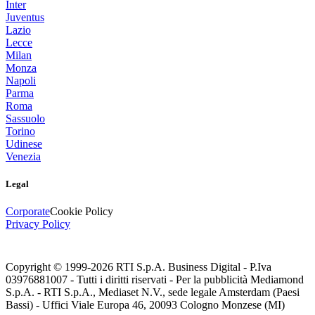
Inter
Juventus
Lazio
Lecce
Milan
Monza
Napoli
Parma
Roma
Sassuolo
Torino
Udinese
Venezia
Legal
Corporate
Cookie Policy
Privacy Policy
Copyright © 1999-
2026
RTI S.p.A. Business Digital - P.Iva
03976881007 - Tutti i diritti riservati - Per la pubblicità Mediamond
S.p.A. - RTI S.p.A., Mediaset N.V., sede legale Amsterdam (Paesi
Bassi) - Uffici Viale Europa 46, 20093 Cologno Monzese (MI)