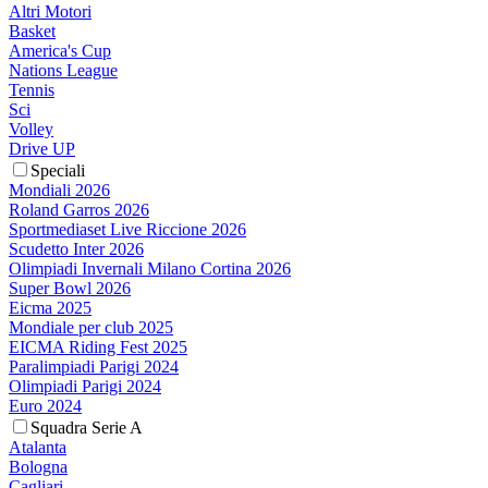
Altri Motori
Basket
America's Cup
Nations League
Tennis
Sci
Volley
Drive UP
Speciali
Mondiali 2026
Roland Garros 2026
Sportmediaset Live Riccione 2026
Scudetto Inter 2026
Olimpiadi Invernali Milano Cortina 2026
Super Bowl 2026
Eicma 2025
Mondiale per club 2025
EICMA Riding Fest 2025
Paralimpiadi Parigi 2024
Olimpiadi Parigi 2024
Euro 2024
Squadra Serie A
Atalanta
Bologna
Cagliari