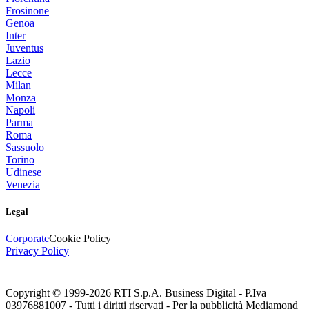
Frosinone
Genoa
Inter
Juventus
Lazio
Lecce
Milan
Monza
Napoli
Parma
Roma
Sassuolo
Torino
Udinese
Venezia
Legal
Corporate
Cookie Policy
Privacy Policy
Copyright © 1999-
2026
RTI S.p.A. Business Digital - P.Iva
03976881007 - Tutti i diritti riservati - Per la pubblicità Mediamond