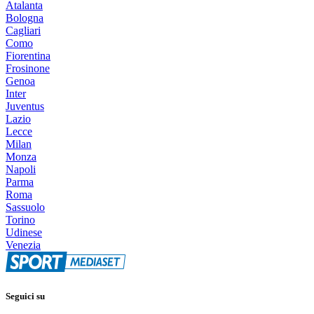
Atalanta
Bologna
Cagliari
Como
Fiorentina
Frosinone
Genoa
Inter
Juventus
Lazio
Lecce
Milan
Monza
Napoli
Parma
Roma
Sassuolo
Torino
Udinese
Venezia
Seguici su