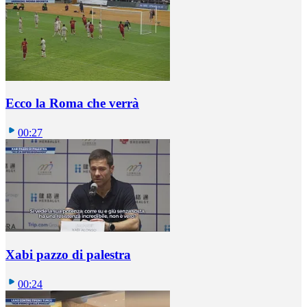
Ecco la Roma che verrà
00:27
Xabi pazzo di palestra
00:24