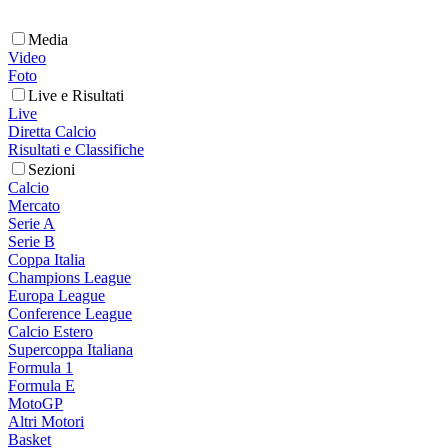
Media
Video
Foto
Live e Risultati
Live
Diretta Calcio
Risultati e Classifiche
Sezioni
Calcio
Mercato
Serie A
Serie B
Coppa Italia
Champions League
Europa League
Conference League
Calcio Estero
Supercoppa Italiana
Formula 1
Formula E
MotoGP
Altri Motori
Basket