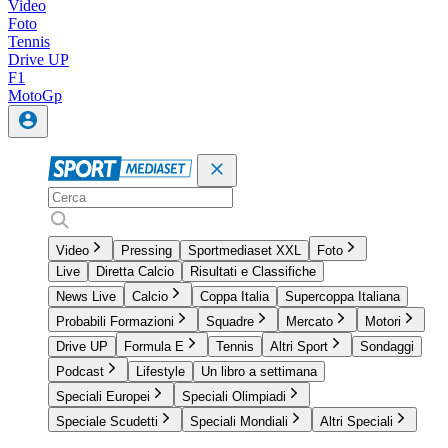
Video
Foto
Tennis
Drive UP
F1
MotoGp
Video
Pressing
Sportmediaset XXL
Foto
Live
Diretta Calcio
Risultati e Classifiche
News Live
Calcio
Coppa Italia
Supercoppa Italiana
Probabili Formazioni
Squadre
Mercato
Motori
Drive UP
Formula E
Tennis
Altri Sport
Sondaggi
Podcast
Lifestyle
Un libro a settimana
Speciali Europei
Speciali Olimpiadi
Speciale Scudetti
Speciali Mondiali
Altri Speciali