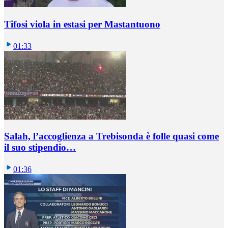
Tifosi viola in estasi per Mastantuono
01:33
Salah, l’accoglienza a Trebisonda è folle quasi come
il suo stipendio…
01:36