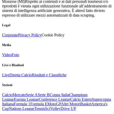
Monzese (MI)
Rispetto ai contenuti e ai dati personali trasmessi e/o
riprodotti è vietata ogni utilizzazione funzionale all’addestramento di
sistemi di intelligenza artificiale generativa. È altresì fatto divieto
espresso di utilizzare mezzi automatizzati di data scraping.
Legal
Corporate
Privacy Policy
Cookie Policy
Media
Video
Foto
Live e Risultati
Live
Diretta Calcio
Risultati e Classifiche
Sezioni
Calcio
Mercato
Serie A
Serie B
Coppa Italia
Champions
League
Europa League
Conference League
Calcio Estero
Supercoppa
Italiana
Formula 1
Formula E
MotoGP
Altri Motori
Basket
America's
Cup
Nations League
Tennis
Sci
Volley
Drive UP