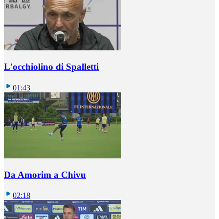
L'occhiolino di Spalletti
01:43
Da Amorim a Chivu
02:18