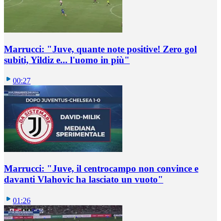
Marrucci: "Juve, quante note positive! Zero gol
subiti, Yildiz e... l'uomo in più"
00:27
Marrucci: "Juve, il centrocampo non convince e
davanti Vlahovic ha lasciato un vuoto"
01:26