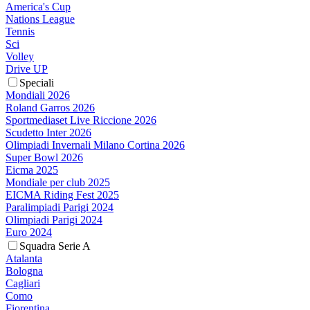
America's Cup
Nations League
Tennis
Sci
Volley
Drive UP
Speciali
Mondiali 2026
Roland Garros 2026
Sportmediaset Live Riccione 2026
Scudetto Inter 2026
Olimpiadi Invernali Milano Cortina 2026
Super Bowl 2026
Eicma 2025
Mondiale per club 2025
EICMA Riding Fest 2025
Paralimpiadi Parigi 2024
Olimpiadi Parigi 2024
Euro 2024
Squadra Serie A
Atalanta
Bologna
Cagliari
Como
Fiorentina