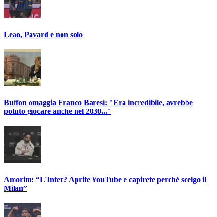
Leao, Pavard e non solo
Buffon omaggia Franco Baresi: "Era incredibile, avrebbe
potuto giocare anche nel 2030..."
Amorim: “L’Inter? Aprite YouTube e capirete perché scelgo il
Milan”