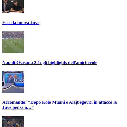
Ecco la nuova Juve
Napoli-Osasuna 2-1: gli highlights dell'amichevole
Accomando: "Dopo Kolo Muani e Alajbegovic, in attacco la
Juve pensa a…"