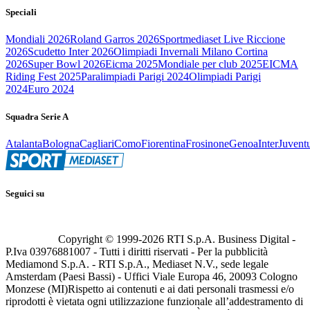
Speciali
Mondiali 2026
Roland Garros 2026
Sportmediaset Live Riccione
2026
Scudetto Inter 2026
Olimpiadi Invernali Milano Cortina
2026
Super Bowl 2026
Eicma 2025
Mondiale per club 2025
EICMA
Riding Fest 2025
Paralimpiadi Parigi 2024
Olimpiadi Parigi
2024
Euro 2024
Squadra Serie A
Atalanta
Bologna
Cagliari
Como
Fiorentina
Frosinone
Genoa
Inter
Juvent
Seguici su
Copyright © 1999-
2026
RTI S.p.A. Business Digital -
P.Iva 03976881007 - Tutti i diritti riservati - Per la pubblicità
Mediamond S.p.A. - RTI S.p.A., Mediaset N.V., sede legale
Amsterdam (Paesi Bassi) - Uffici Viale Europa 46, 20093 Cologno
Monzese (MI)
Rispetto ai contenuti e ai dati personali trasmessi e/o
riprodotti è vietata ogni utilizzazione funzionale all’addestramento di