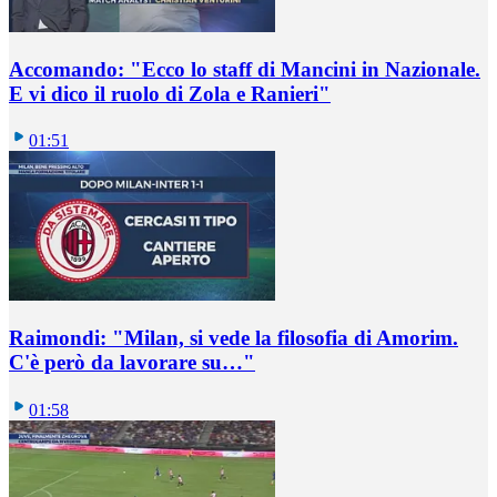
Accomando: "Ecco lo staff di Mancini in Nazionale.
E vi dico il ruolo di Zola e Ranieri"
01:51
Raimondi: "Milan, si vede la filosofia di Amorim.
C'è però da lavorare su…"
01:58