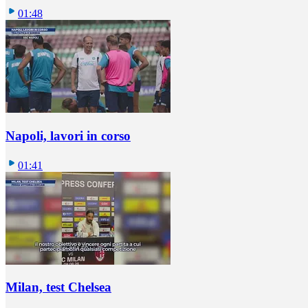
01:48
Napoli, lavori in corso
01:41
Milan, test Chelsea