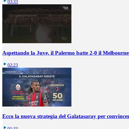
03:33
Aspettando la Juve, il Palermo batte 2-0 il Melbourne
02:23
Ecco la nuova strategia del Galatasaray per convincer
01:33