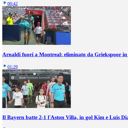
00:42
Arnaldi fuori a Montreal: eliminato da Griekspoor i
01:29
Il Bayern batte 2-1 l'Aston Villa, in gol Kim e Luis Di