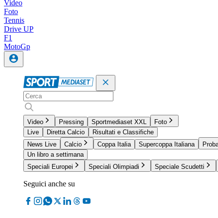
Video
Foto
Tennis
Drive UP
F1
MotoGp
Video
Pressing
Sportmediaset XXL
Foto
Live
Diretta Calcio
Risultati e Classifiche
News Live
Calcio
Coppa Italia
Supercoppa Italiana
Proba
Un libro a settimana
Speciali Europei
Speciali Olimpiadi
Speciale Scudetti
Seguici anche su