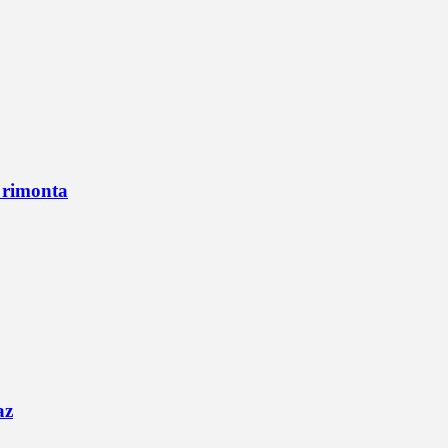
n rimonta
az