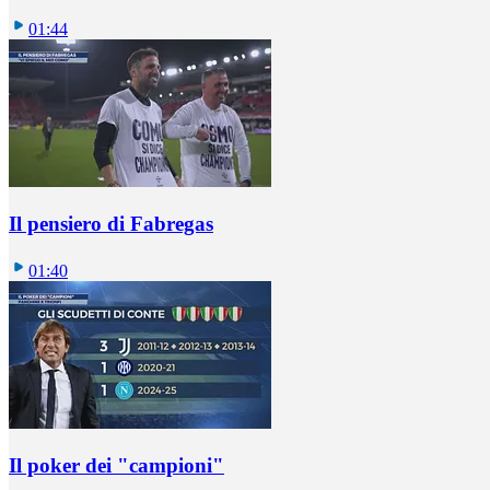
01:44
Il pensiero di Fabregas
01:40
Il poker dei "campioni"