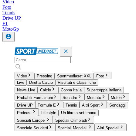
Video
Foto
Tennis
Drive UP
F1
MotoGp
Video
Pressing
Sportmediaset XXL
Foto
Live
Diretta Calcio
Risultati e Classifiche
News Live
Calcio
Coppa Italia
Supercoppa Italiana
Probabili Formazioni
Squadre
Mercato
Motori
Drive UP
Formula E
Tennis
Altri Sport
Sondaggi
Podcast
Lifestyle
Un libro a settimana
Speciali Europei
Speciali Olimpiadi
Speciale Scudetti
Speciali Mondiali
Altri Speciali