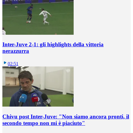
Inter-Juve 2-1: gli highlights della vittoria
nerazzurra
02:51
Chivu post Inter-Juve: "Non siamo ancora pronti, il
secondo tempo non mi è piaciuto"