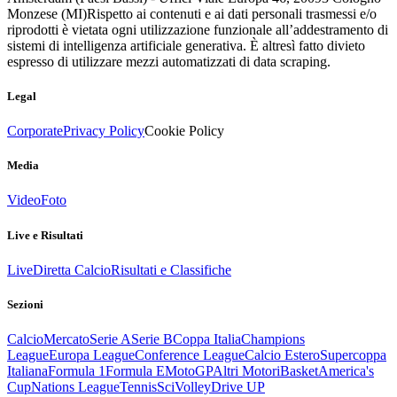
Monzese (MI)
Rispetto ai contenuti e ai dati personali trasmessi e/o
riprodotti è vietata ogni utilizzazione funzionale all’addestramento di
sistemi di intelligenza artificiale generativa. È altresì fatto divieto
espresso di utilizzare mezzi automatizzati di data scraping.
Legal
Corporate
Privacy Policy
Cookie Policy
Media
Video
Foto
Live e Risultati
Live
Diretta Calcio
Risultati e Classifiche
Sezioni
Calcio
Mercato
Serie A
Serie B
Coppa Italia
Champions
League
Europa League
Conference League
Calcio Estero
Supercoppa
Italiana
Formula 1
Formula E
MotoGP
Altri Motori
Basket
America's
Cup
Nations League
Tennis
Sci
Volley
Drive UP