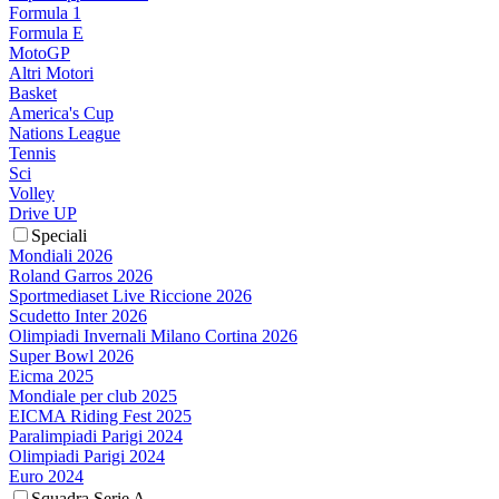
Formula 1
Formula E
MotoGP
Altri Motori
Basket
America's Cup
Nations League
Tennis
Sci
Volley
Drive UP
Speciali
Mondiali 2026
Roland Garros 2026
Sportmediaset Live Riccione 2026
Scudetto Inter 2026
Olimpiadi Invernali Milano Cortina 2026
Super Bowl 2026
Eicma 2025
Mondiale per club 2025
EICMA Riding Fest 2025
Paralimpiadi Parigi 2024
Olimpiadi Parigi 2024
Euro 2024
Squadra Serie A