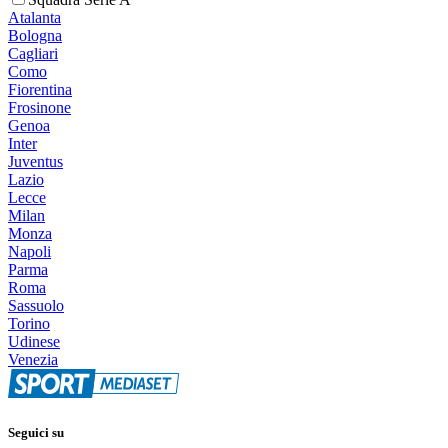
Atalanta
Bologna
Cagliari
Como
Fiorentina
Frosinone
Genoa
Inter
Juventus
Lazio
Lecce
Milan
Monza
Napoli
Parma
Roma
Sassuolo
Torino
Udinese
Venezia
Seguici su