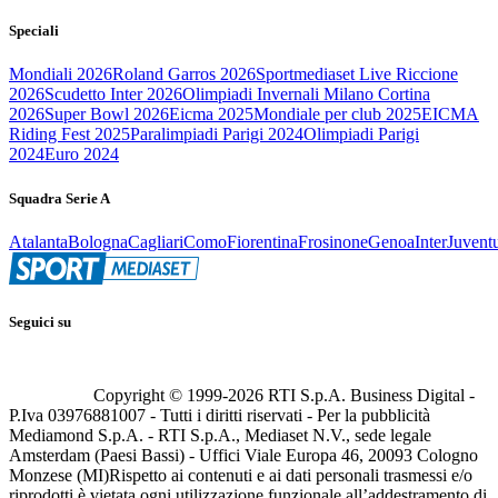
Speciali
Mondiali 2026
Roland Garros 2026
Sportmediaset Live Riccione
2026
Scudetto Inter 2026
Olimpiadi Invernali Milano Cortina
2026
Super Bowl 2026
Eicma 2025
Mondiale per club 2025
EICMA
Riding Fest 2025
Paralimpiadi Parigi 2024
Olimpiadi Parigi
2024
Euro 2024
Squadra Serie A
Atalanta
Bologna
Cagliari
Como
Fiorentina
Frosinone
Genoa
Inter
Juvent
Seguici su
Copyright © 1999-
2026
RTI S.p.A. Business Digital -
P.Iva 03976881007 - Tutti i diritti riservati - Per la pubblicità
Mediamond S.p.A. - RTI S.p.A., Mediaset N.V., sede legale
Amsterdam (Paesi Bassi) - Uffici Viale Europa 46, 20093 Cologno
Monzese (MI)
Rispetto ai contenuti e ai dati personali trasmessi e/o
riprodotti è vietata ogni utilizzazione funzionale all’addestramento di