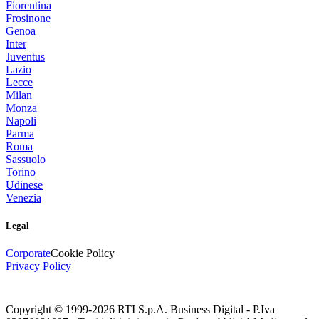
Fiorentina
Frosinone
Genoa
Inter
Juventus
Lazio
Lecce
Milan
Monza
Napoli
Parma
Roma
Sassuolo
Torino
Udinese
Venezia
Legal
Corporate
Cookie Policy
Privacy Policy
Copyright © 1999-
2026
RTI S.p.A. Business Digital - P.Iva