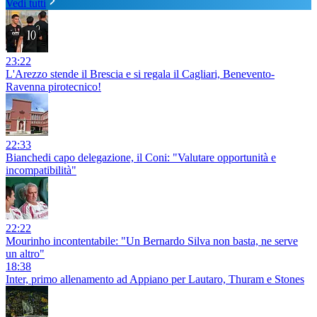
Vedi tutti
23:22
L'Arezzo stende il Brescia e si regala il Cagliari, Benevento-
Ravenna pirotecnico!
22:33
Bianchedi capo delegazione, il Coni: "Valutare opportunità e
incompatibilità"
22:22
Mourinho incontentabile: "Un Bernardo Silva non basta, ne serve
un altro"
18:38
Inter, primo allenamento ad Appiano per Lautaro, Thuram e Stones