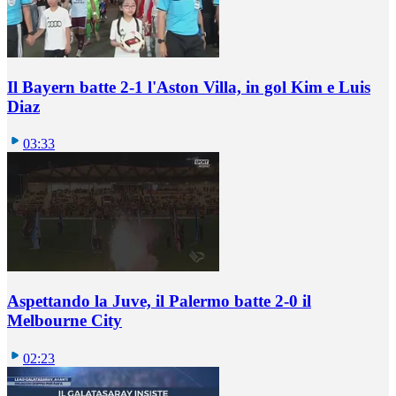
Il Bayern batte 2-1 l'Aston Villa, in gol Kim e Luis
Diaz
03:33
Aspettando la Juve, il Palermo batte 2-0 il
Melbourne City
02:23