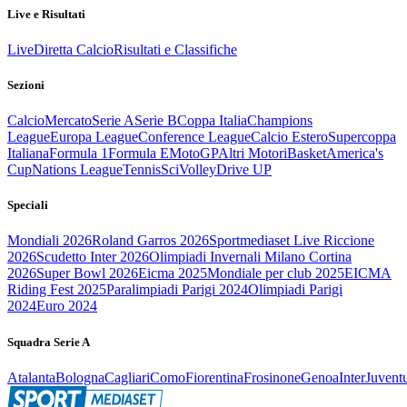
Live e Risultati
Live
Diretta Calcio
Risultati e Classifiche
Sezioni
Calcio
Mercato
Serie A
Serie B
Coppa Italia
Champions
League
Europa League
Conference League
Calcio Estero
Supercoppa
Italiana
Formula 1
Formula E
MotoGP
Altri Motori
Basket
America's
Cup
Nations League
Tennis
Sci
Volley
Drive UP
Speciali
Mondiali 2026
Roland Garros 2026
Sportmediaset Live Riccione
2026
Scudetto Inter 2026
Olimpiadi Invernali Milano Cortina
2026
Super Bowl 2026
Eicma 2025
Mondiale per club 2025
EICMA
Riding Fest 2025
Paralimpiadi Parigi 2024
Olimpiadi Parigi
2024
Euro 2024
Squadra Serie A
Atalanta
Bologna
Cagliari
Como
Fiorentina
Frosinone
Genoa
Inter
Juvent