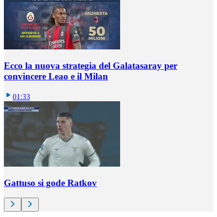
Ecco la nuova strategia del Galatasaray per
convincere Leao e il Milan
01:33
Gattuso si gode Ratkov