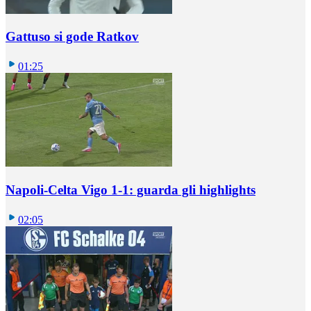
Gattuso si gode Ratkov
01:25
Napoli-Celta Vigo 1-1: guarda gli highlights
02:05