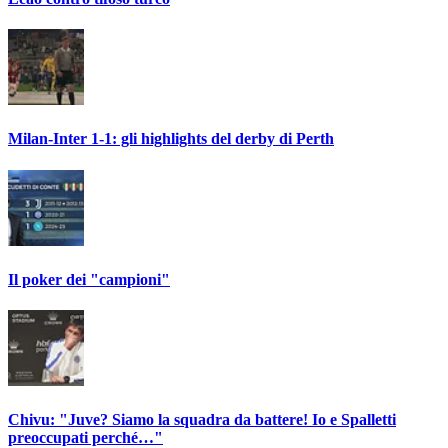
Milan-Inter 1-1: gli highlights del derby di Perth
Il poker dei "campioni"
Chivu: "Juve? Siamo la squadra da battere! Io e Spalletti
preoccupati perché…"