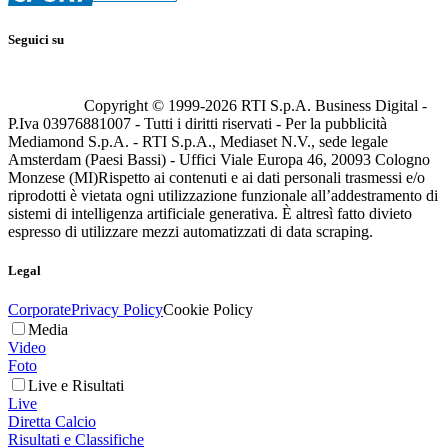
Seguici su
Copyright © 1999-
2026
RTI S.p.A. Business Digital -
P.Iva 03976881007 - Tutti i diritti riservati - Per la pubblicità
Mediamond S.p.A. - RTI S.p.A., Mediaset N.V., sede legale
Amsterdam (Paesi Bassi) - Uffici Viale Europa 46, 20093 Cologno
Monzese (MI)
Rispetto ai contenuti e ai dati personali trasmessi e/o
riprodotti è vietata ogni utilizzazione funzionale all’addestramento di
sistemi di intelligenza artificiale generativa. È altresì fatto divieto
espresso di utilizzare mezzi automatizzati di data scraping.
Legal
Corporate
Privacy Policy
Cookie Policy
Media
Video
Foto
Live e Risultati
Live
Diretta Calcio
Risultati e Classifiche