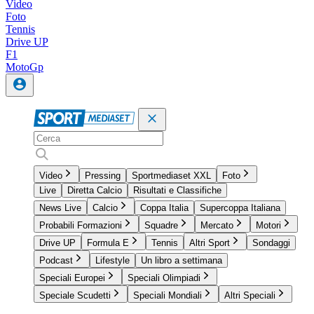
Video
Foto
Tennis
Drive UP
F1
MotoGp
Video
Pressing
Sportmediaset XXL
Foto
Live
Diretta Calcio
Risultati e Classifiche
News Live
Calcio
Coppa Italia
Supercoppa Italiana
Probabili Formazioni
Squadre
Mercato
Motori
Drive UP
Formula E
Tennis
Altri Sport
Sondaggi
Podcast
Lifestyle
Un libro a settimana
Speciali Europei
Speciali Olimpiadi
Speciale Scudetti
Speciali Mondiali
Altri Speciali