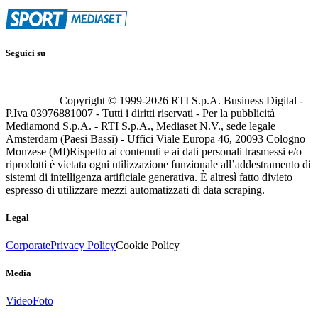
Seguici su
Copyright © 1999-
2026
RTI S.p.A. Business Digital -
P.Iva 03976881007 - Tutti i diritti riservati - Per la pubblicità
Mediamond S.p.A. - RTI S.p.A., Mediaset N.V., sede legale
Amsterdam (Paesi Bassi) - Uffici Viale Europa 46, 20093 Cologno
Monzese (MI)
Rispetto ai contenuti e ai dati personali trasmessi e/o
riprodotti è vietata ogni utilizzazione funzionale all’addestramento di
sistemi di intelligenza artificiale generativa. È altresì fatto divieto
espresso di utilizzare mezzi automatizzati di data scraping.
Legal
Corporate
Privacy Policy
Cookie Policy
Media
Video
Foto