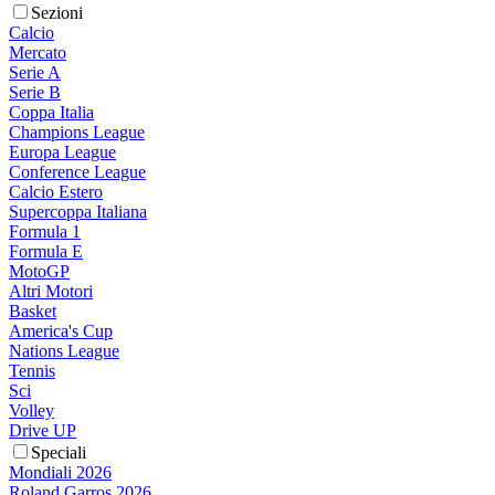
Sezioni
Calcio
Mercato
Serie A
Serie B
Coppa Italia
Champions League
Europa League
Conference League
Calcio Estero
Supercoppa Italiana
Formula 1
Formula E
MotoGP
Altri Motori
Basket
America's Cup
Nations League
Tennis
Sci
Volley
Drive UP
Speciali
Mondiali 2026
Roland Garros 2026