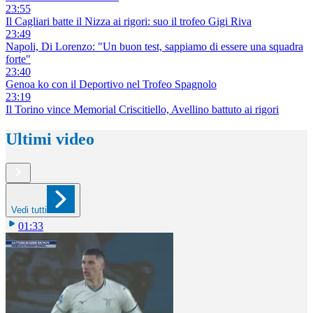
23:55
Il Cagliari batte il Nizza ai rigori: suo il trofeo Gigi Riva
23:49
Napoli, Di Lorenzo: "Un buon test, sappiamo di essere una squadra
forte"
23:40
Genoa ko con il Deportivo nel Trofeo Spagnolo
23:19
Il Torino vince Memorial Criscitiello, Avellino battuto ai rigori
Ultimi video
Vedi tutti
01:33