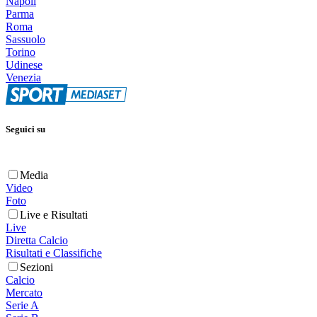
Napoli
Parma
Roma
Sassuolo
Torino
Udinese
Venezia
Seguici su
Media
Video
Foto
Live e Risultati
Live
Diretta Calcio
Risultati e Classifiche
Sezioni
Calcio
Mercato
Serie A