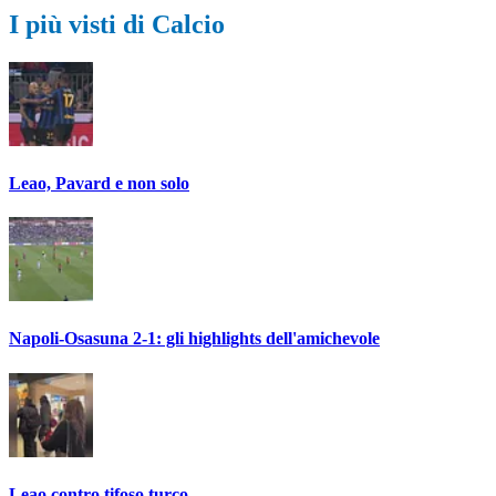
I più visti di Calcio
Leao, Pavard e non solo
Napoli-Osasuna 2-1: gli highlights dell'amichevole
Leao contro tifoso turco