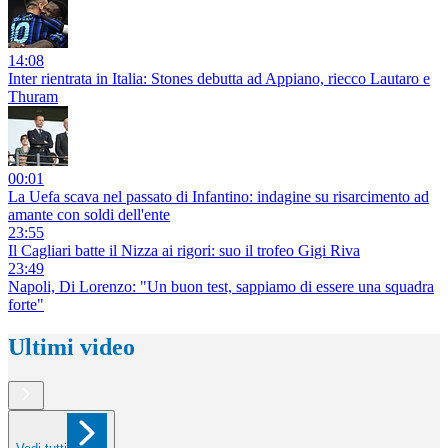
14:08
Inter rientrata in Italia: Stones debutta ad Appiano, riecco Lautaro e
Thuram
00:01
La Uefa scava nel passato di Infantino: indagine su risarcimento ad
amante con soldi dell'ente
23:55
Il Cagliari batte il Nizza ai rigori: suo il trofeo Gigi Riva
23:49
Napoli, Di Lorenzo: "Un buon test, sappiamo di essere una squadra
forte"
Ultimi video