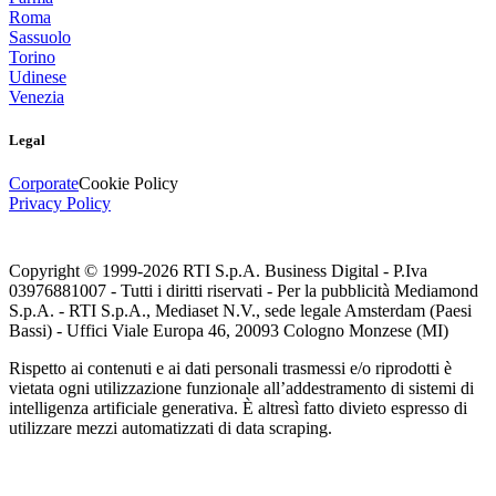
Roma
Sassuolo
Torino
Udinese
Venezia
Legal
Corporate
Cookie Policy
Privacy Policy
Copyright © 1999-
2026
RTI S.p.A. Business Digital - P.Iva
03976881007 - Tutti i diritti riservati - Per la pubblicità Mediamond
S.p.A. - RTI S.p.A., Mediaset N.V., sede legale Amsterdam (Paesi
Bassi) - Uffici Viale Europa 46, 20093 Cologno Monzese (MI)
Rispetto ai contenuti e ai dati personali trasmessi e/o riprodotti è
vietata ogni utilizzazione funzionale all’addestramento di sistemi di
intelligenza artificiale generativa. È altresì fatto divieto espresso di
utilizzare mezzi automatizzati di data scraping.