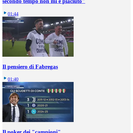
secondo tempo non mi è piaciuto"
01:44
Il pensiero di Fabregas
01:40
Il poker dei "campioni"