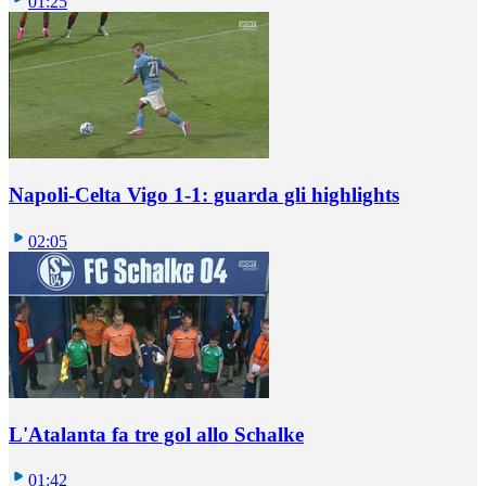
01:25
Napoli-Celta Vigo 1-1: guarda gli highlights
02:05
L'Atalanta fa tre gol allo Schalke
01:42