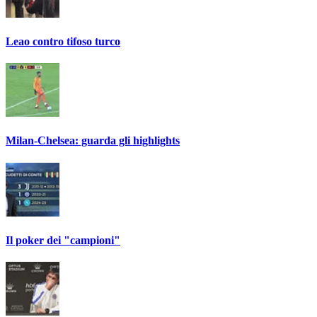
Leao contro tifoso turco
Milan-Chelsea: guarda gli highlights
Il poker dei "campioni"