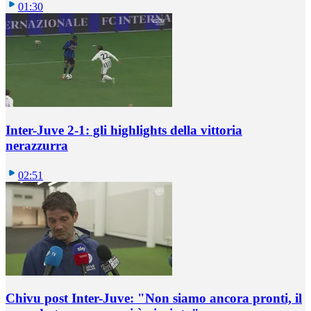
01:30
Inter-Juve 2-1: gli highlights della vittoria
nerazzurra
02:51
Chivu post Inter-Juve: "Non siamo ancora pronti, il