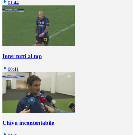
01:44
Inter tutti al top
00:41
Chivu incontentabile