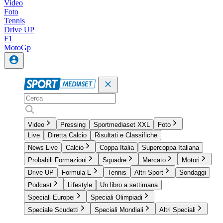
Video
Foto
Tennis
Drive UP
F1
MotoGp
Video
Pressing
Sportmediaset XXL
Foto
Live
Diretta Calcio
Risultati e Classifiche
News Live
Calcio
Coppa Italia
Supercoppa Italiana
Probabili Formazioni
Squadre
Mercato
Motori
Drive UP
Formula E
Tennis
Altri Sport
Sondaggi
Podcast
Lifestyle
Un libro a settimana
Speciali Europei
Speciali Olimpiadi
Speciale Scudetti
Speciali Mondiali
Altri Speciali