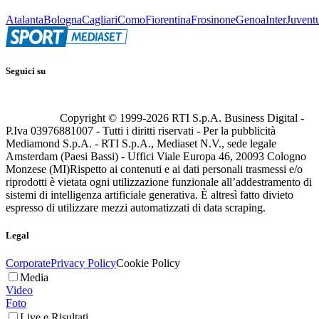
Atalanta
Bologna
Cagliari
Como
Fiorentina
Frosinone
Genoa
Inter
Juvent
Seguici su
Copyright © 1999-
2026
RTI S.p.A. Business Digital -
P.Iva 03976881007 - Tutti i diritti riservati - Per la pubblicità
Mediamond S.p.A. - RTI S.p.A., Mediaset N.V., sede legale
Amsterdam (Paesi Bassi) - Uffici Viale Europa 46, 20093 Cologno
Monzese (MI)
Rispetto ai contenuti e ai dati personali trasmessi e/o
riprodotti è vietata ogni utilizzazione funzionale all’addestramento di
sistemi di intelligenza artificiale generativa. È altresì fatto divieto
espresso di utilizzare mezzi automatizzati di data scraping.
Legal
Corporate
Privacy Policy
Cookie Policy
Media
Video
Foto
Live e Risultati