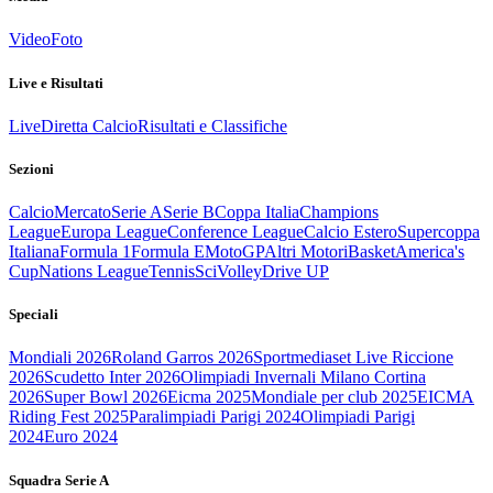
Video
Foto
Live e Risultati
Live
Diretta Calcio
Risultati e Classifiche
Sezioni
Calcio
Mercato
Serie A
Serie B
Coppa Italia
Champions
League
Europa League
Conference League
Calcio Estero
Supercoppa
Italiana
Formula 1
Formula E
MotoGP
Altri Motori
Basket
America's
Cup
Nations League
Tennis
Sci
Volley
Drive UP
Speciali
Mondiali 2026
Roland Garros 2026
Sportmediaset Live Riccione
2026
Scudetto Inter 2026
Olimpiadi Invernali Milano Cortina
2026
Super Bowl 2026
Eicma 2025
Mondiale per club 2025
EICMA
Riding Fest 2025
Paralimpiadi Parigi 2024
Olimpiadi Parigi
2024
Euro 2024
Squadra Serie A