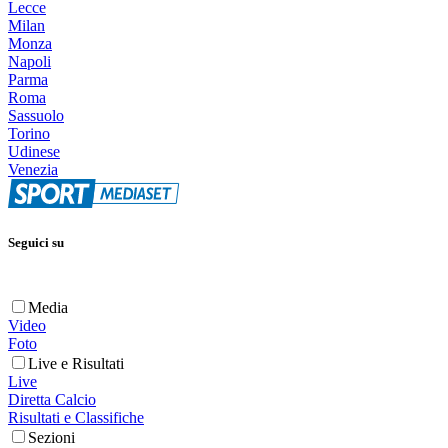
Lecce
Milan
Monza
Napoli
Parma
Roma
Sassuolo
Torino
Udinese
Venezia
Seguici su
Media
Video
Foto
Live e Risultati
Live
Diretta Calcio
Risultati e Classifiche
Sezioni