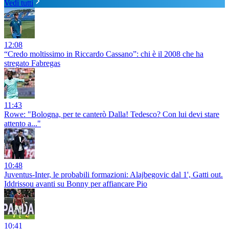
Vedi tutti
12:08
“Credo moltissimo in Riccardo Cassano”: chi è il 2008 che ha
stregato Fabregas
11:43
Rowe: "Bologna, per te canterò Dalla! Tedesco? Con lui devi stare
attento a..."
10:48
Juventus-Inter, le probabili formazioni: Alajbegovic dal 1', Gatti out.
Iddrissou avanti su Bonny per affiancare Pio
10:41