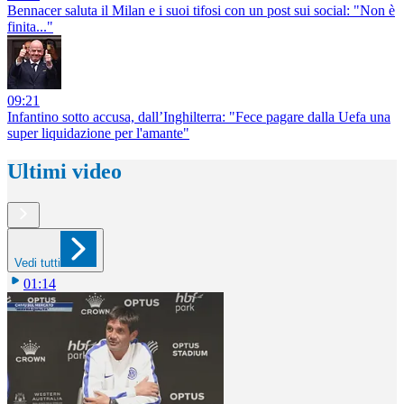
Bennacer saluta il Milan e i suoi tifosi con un post sui social: "Non è
finita..."
09:21
Infantino sotto accusa, dall’Inghilterra: "Fece pagare dalla Uefa una
super liquidazione per l'amante"
Ultimi video
Vedi tutti
01:14