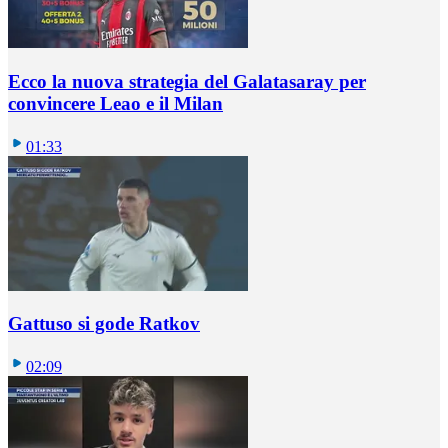
Ecco la nuova strategia del Galatasaray per
convincere Leao e il Milan
01:33
Gattuso si gode Ratkov
02:09