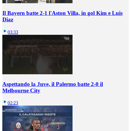
Il Bayern batte 2-1 l'Aston Villa, in gol Kim e Luis
Diaz
03:33
Aspettando la Juve, il Palermo batte 2-0 il
Melbourne City
02:23