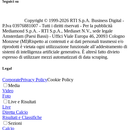
Seguici su
Copyright © 1999-
2026
RTI S.p.A. Business Digital -
P.Iva 03976881007 - Tutti i diritti riservati - Per la pubblicità
Mediamond S.p.A. - RTI S.p.A., Mediaset N.V., sede legale
Amsterdam (Paesi Bassi) - Uffici Viale Europa 46, 20093 Cologno
Monzese (MI)
Rispetto ai contenuti e ai dati personali trasmessi e/o
riprodotti è vietata ogni utilizzazione funzionale all’addestramento di
sistemi di intelligenza artificiale generativa. È altresì fatto divieto
espresso di utilizzare mezzi automatizzati di data scraping.
Legal
Corporate
Privacy Policy
Cookie Policy
Media
Video
Foto
Live e Risultati
Live
Diretta Calcio
Risultati e Classifiche
Sezioni
Calcio