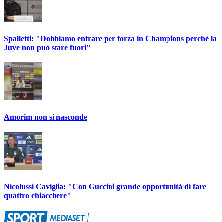
Spalletti: "Dobbiamo entrare per forza in Champions perché la
Juve non può stare fuori"
Amorim non si nasconde
Nicolussi Caviglia: "Con Guccini grande opportunità di fare
quattro chiacchere"