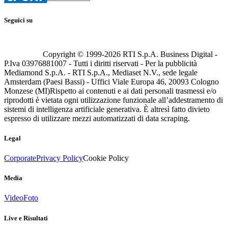
Seguici su
Copyright © 1999-
2026
RTI S.p.A. Business Digital -
P.Iva 03976881007 - Tutti i diritti riservati - Per la pubblicità
Mediamond S.p.A. - RTI S.p.A., Mediaset N.V., sede legale
Amsterdam (Paesi Bassi) - Uffici Viale Europa 46, 20093 Cologno
Monzese (MI)
Rispetto ai contenuti e ai dati personali trasmessi e/o
riprodotti è vietata ogni utilizzazione funzionale all’addestramento di
sistemi di intelligenza artificiale generativa. È altresì fatto divieto
espresso di utilizzare mezzi automatizzati di data scraping.
Legal
Corporate
Privacy Policy
Cookie Policy
Media
Video
Foto
Live e Risultati