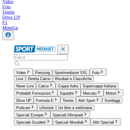
Video
Foto
Tennis
Drive UP
F1
MotoGp
Video
Pressing
Sportmediaset XXL
Foto
Live
Diretta Calcio
Risultati e Classifiche
News Live
Calcio
Coppa Italia
Supercoppa Italiana
Probabili Formazioni
Squadre
Mercato
Motori
Drive UP
Formula E
Tennis
Altri Sport
Sondaggi
Podcast
Lifestyle
Un libro a settimana
Speciali Europei
Speciali Olimpiadi
Speciale Scudetti
Speciali Mondiali
Altri Speciali