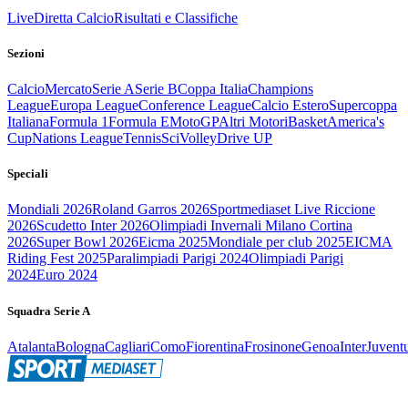
Live
Diretta Calcio
Risultati e Classifiche
Sezioni
Calcio
Mercato
Serie A
Serie B
Coppa Italia
Champions
League
Europa League
Conference League
Calcio Estero
Supercoppa
Italiana
Formula 1
Formula E
MotoGP
Altri Motori
Basket
America's
Cup
Nations League
Tennis
Sci
Volley
Drive UP
Speciali
Mondiali 2026
Roland Garros 2026
Sportmediaset Live Riccione
2026
Scudetto Inter 2026
Olimpiadi Invernali Milano Cortina
2026
Super Bowl 2026
Eicma 2025
Mondiale per club 2025
EICMA
Riding Fest 2025
Paralimpiadi Parigi 2024
Olimpiadi Parigi
2024
Euro 2024
Squadra Serie A
Atalanta
Bologna
Cagliari
Como
Fiorentina
Frosinone
Genoa
Inter
Juvent