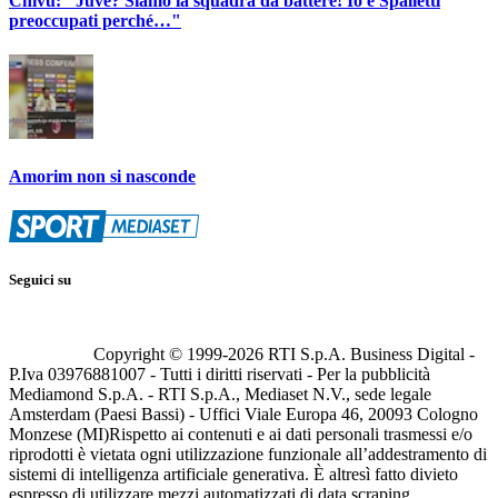
Chivu: "Juve? Siamo la squadra da battere! Io e Spalletti
preoccupati perché…"
Amorim non si nasconde
Seguici su
Copyright © 1999-
2026
RTI S.p.A. Business Digital -
P.Iva 03976881007 - Tutti i diritti riservati - Per la pubblicità
Mediamond S.p.A. - RTI S.p.A., Mediaset N.V., sede legale
Amsterdam (Paesi Bassi) - Uffici Viale Europa 46, 20093 Cologno
Monzese (MI)
Rispetto ai contenuti e ai dati personali trasmessi e/o
riprodotti è vietata ogni utilizzazione funzionale all’addestramento di
sistemi di intelligenza artificiale generativa. È altresì fatto divieto
espresso di utilizzare mezzi automatizzati di data scraping.