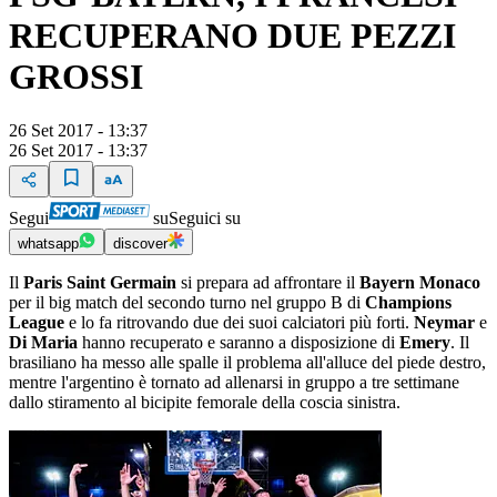
RECUPERANO DUE PEZZI
GROSSI
26 Set 2017 - 13:37
26 Set 2017 - 13:37
Segui
su
Seguici su
whatsapp
discover
Il
Paris Saint Germain
si prepara ad affrontare il
Bayern Monaco
per il big match del secondo turno nel gruppo B di
Champions
League
e lo fa ritrovando due dei suoi calciatori più forti.
Neymar
e
Di Maria
hanno recuperato e saranno a disposizione di
Emery
. Il
brasiliano ha messo alle spalle il problema all'alluce del piede destro,
mentre l'argentino è tornato ad allenarsi in gruppo a tre settimane
dallo stiramento al bicipite femorale della coscia sinistra.