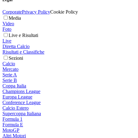
Corporate
Privacy Policy
Cookie Policy
Media
Video
Foto
Live e Risultati
Live
Diretta Calcio
Risultati e Classifiche
Sezioni
Calcio
Mercato
Serie A
Serie B
Coppa Italia
Champions League
Europa League
Conference League
Calcio Estero
Supercoppa Italiana
Formula 1
Formula E
MotoGP
Altri Motori