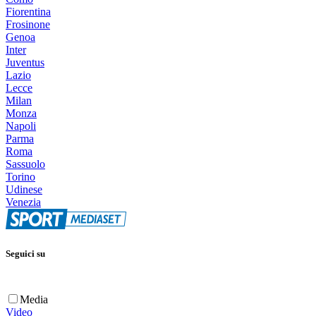
Fiorentina
Frosinone
Genoa
Inter
Juventus
Lazio
Lecce
Milan
Monza
Napoli
Parma
Roma
Sassuolo
Torino
Udinese
Venezia
Seguici su
Media
Video