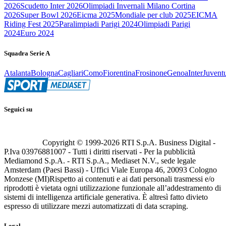
2026
Scudetto Inter 2026
Olimpiadi Invernali Milano Cortina
2026
Super Bowl 2026
Eicma 2025
Mondiale per club 2025
EICMA
Riding Fest 2025
Paralimpiadi Parigi 2024
Olimpiadi Parigi
2024
Euro 2024
Squadra Serie A
Atalanta
Bologna
Cagliari
Como
Fiorentina
Frosinone
Genoa
Inter
Juvent
Seguici su
Copyright © 1999-
2026
RTI S.p.A. Business Digital -
P.Iva 03976881007 - Tutti i diritti riservati - Per la pubblicità
Mediamond S.p.A. - RTI S.p.A., Mediaset N.V., sede legale
Amsterdam (Paesi Bassi) - Uffici Viale Europa 46, 20093 Cologno
Monzese (MI)
Rispetto ai contenuti e ai dati personali trasmessi e/o
riprodotti è vietata ogni utilizzazione funzionale all’addestramento di
sistemi di intelligenza artificiale generativa. È altresì fatto divieto
espresso di utilizzare mezzi automatizzati di data scraping.
Legal