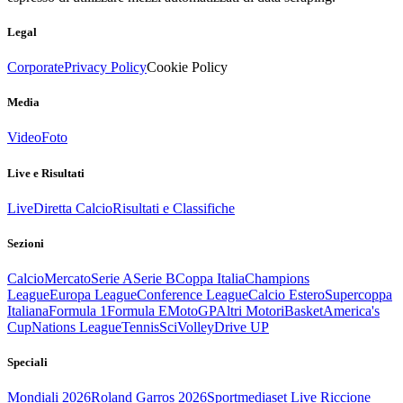
Legal
Corporate
Privacy Policy
Cookie Policy
Media
Video
Foto
Live e Risultati
Live
Diretta Calcio
Risultati e Classifiche
Sezioni
Calcio
Mercato
Serie A
Serie B
Coppa Italia
Champions
League
Europa League
Conference League
Calcio Estero
Supercoppa
Italiana
Formula 1
Formula E
MotoGP
Altri Motori
Basket
America's
Cup
Nations League
Tennis
Sci
Volley
Drive UP
Speciali
Mondiali 2026
Roland Garros 2026
Sportmediaset Live Riccione