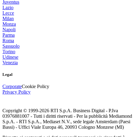
Juventus
Lazio
Lecce
Milan
Monza
Napoli
Parma
Roma
Sassuolo
Torino
Udinese
Venezia
Legal
Corporate
Cookie Policy
Privacy Policy
Copyright © 1999-
2026
RTI S.p.A. Business Digital - P.Iva
03976881007 - Tutti i diritti riservati - Per la pubblicità Mediamond
S.p.A. - RTI S.p.A., Mediaset N.V., sede legale Amsterdam (Paesi
Bassi) - Uffici Viale Europa 46, 20093 Cologno Monzese (MI)