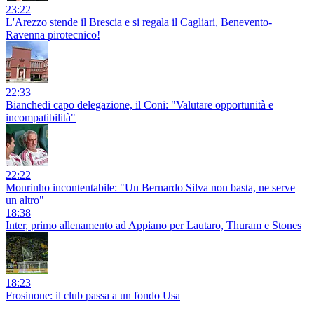
23:22
L'Arezzo stende il Brescia e si regala il Cagliari, Benevento-
Ravenna pirotecnico!
22:33
Bianchedi capo delegazione, il Coni: "Valutare opportunità e
incompatibilità"
22:22
Mourinho incontentabile: "Un Bernardo Silva non basta, ne serve
un altro"
18:38
Inter, primo allenamento ad Appiano per Lautaro, Thuram e Stones
18:23
Frosinone: il club passa a un fondo Usa