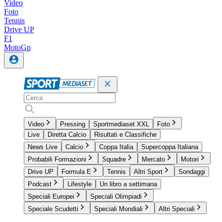
Video
Foto
Tennis
Drive UP
F1
MotoGp
Video
Pressing
Sportmediaset XXL
Foto
Live
Diretta Calcio
Risultati e Classifiche
News Live
Calcio
Coppa Italia
Supercoppa Italiana
Probabili Formazioni
Squadre
Mercato
Motori
Drive UP
Formula E
Tennis
Altri Sport
Sondaggi
Podcast
Lifestyle
Un libro a settimana
Speciali Europei
Speciali Olimpiadi
Speciale Scudetti
Speciali Mondiali
Altri Speciali