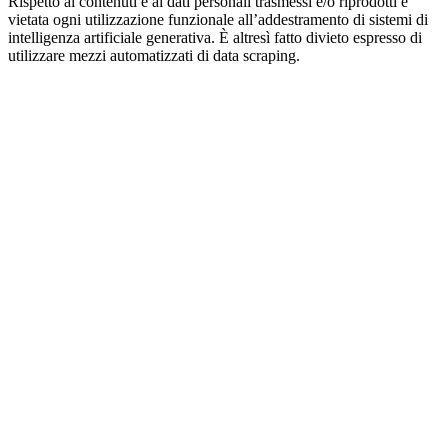
Rispetto ai contenuti e ai dati personali trasmessi e/o riprodotti è
vietata ogni utilizzazione funzionale all’addestramento di sistemi di
intelligenza artificiale generativa. È altresì fatto divieto espresso di
utilizzare mezzi automatizzati di data scraping.