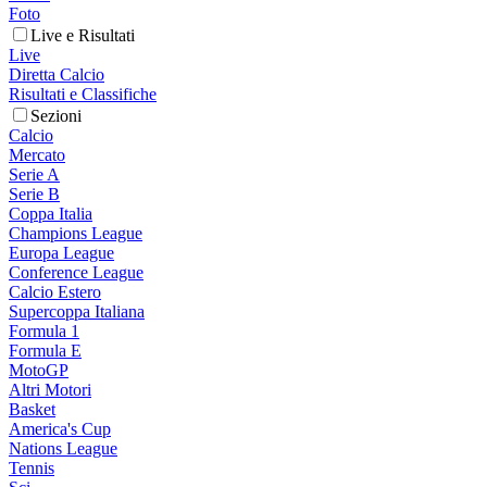
Foto
Live e Risultati
Live
Diretta Calcio
Risultati e Classifiche
Sezioni
Calcio
Mercato
Serie A
Serie B
Coppa Italia
Champions League
Europa League
Conference League
Calcio Estero
Supercoppa Italiana
Formula 1
Formula E
MotoGP
Altri Motori
Basket
America's Cup
Nations League
Tennis