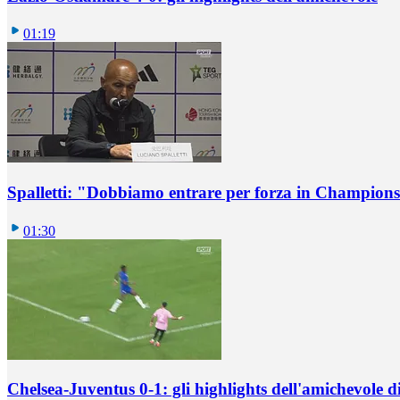
01:19
Spalletti: "Dobbiamo entrare per forza in Champions
01:30
Chelsea-Juventus 0-1: gli highlights dell'amichevole