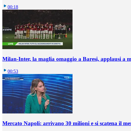
00:18
Milan-Inter, la maglia omaggio a Baresi, applausi a 
00:53
Mercato Napoli: arrivano 30 milioni e si scatena il me