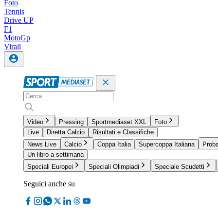
Foto
Tennis
Drive UP
F1
MotoGp
Virali
Video
Pressing
Sportmediaset XXL
Foto
Live
Diretta Calcio
Risultati e Classifiche
News Live
Calcio
Coppa Italia
Supercoppa Italiana
Proba
Un libro a settimana
Speciali Europei
Speciali Olimpiadi
Speciale Scudetti
Seguici anche su