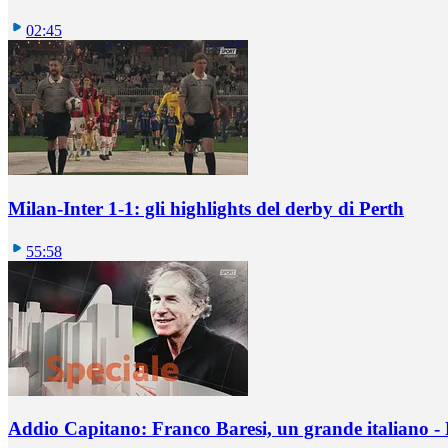
02:45
Milan-Inter 1-1: gli highlights del derby di Perth
55:58
Addio Capitano: Franco Baresi, un grande italiano - L