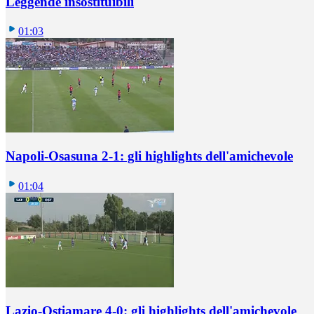
Leggende insostituibili
01:03
Napoli-Osasuna 2-1: gli highlights dell'amichevole
01:04
Lazio-Ostiamare 4-0: gli highlights dell'amichevole