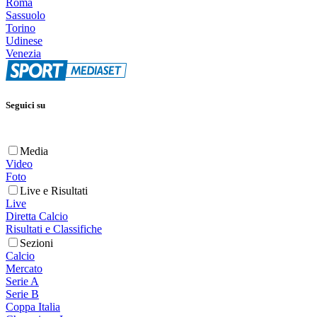
Roma
Sassuolo
Torino
Udinese
Venezia
Seguici su
Media
Video
Foto
Live e Risultati
Live
Diretta Calcio
Risultati e Classifiche
Sezioni
Calcio
Mercato
Serie A
Serie B
Coppa Italia