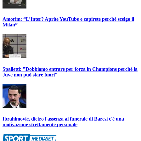
Amorim: “L’Inter? Aprite YouTube e capirete perché scelgo il
Milan”
Spalletti: "Dobbiamo entrare per forza in Champions perché la
Juve non può stare fuori"
Ibrahimovic, dietro l'assenza al funerale di Baresi c'è una
motivazione strettamente personale