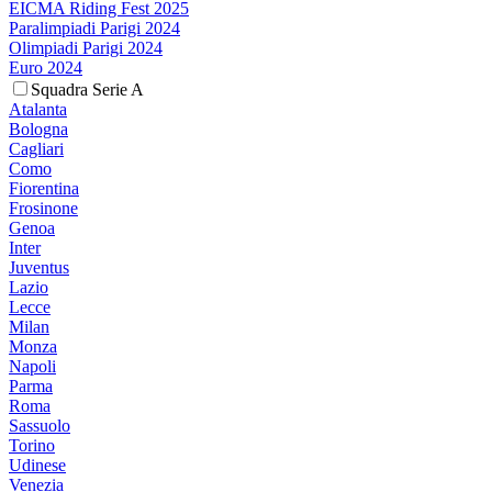
EICMA Riding Fest 2025
Paralimpiadi Parigi 2024
Olimpiadi Parigi 2024
Euro 2024
Squadra Serie A
Atalanta
Bologna
Cagliari
Como
Fiorentina
Frosinone
Genoa
Inter
Juventus
Lazio
Lecce
Milan
Monza
Napoli
Parma
Roma
Sassuolo
Torino
Udinese
Venezia