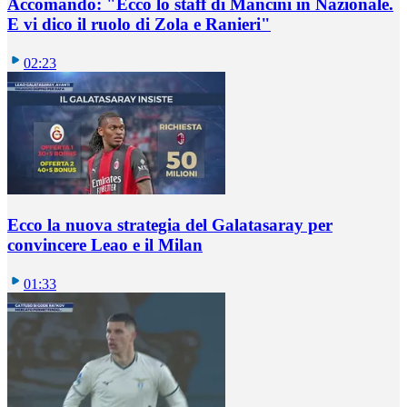
Accomando: "Ecco lo staff di Mancini in Nazionale.
E vi dico il ruolo di Zola e Ranieri"
02:23
Ecco la nuova strategia del Galatasaray per
convincere Leao e il Milan
01:33