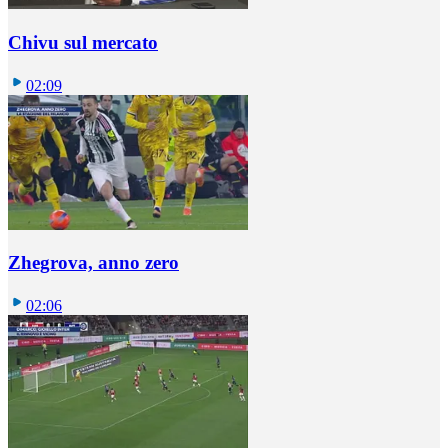
Chivu sul mercato
02:09
Zhegrova, anno zero
02:06