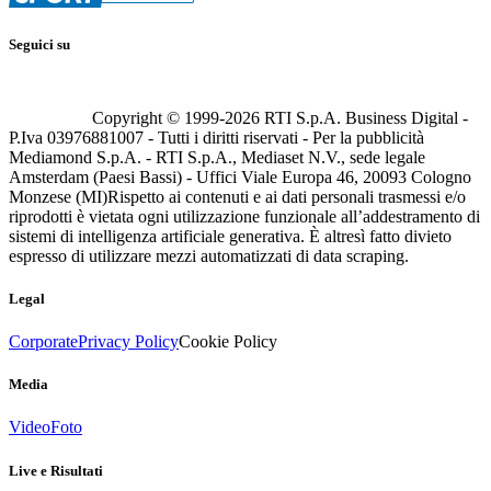
Seguici su
Copyright © 1999-
2026
RTI S.p.A. Business Digital -
P.Iva 03976881007 - Tutti i diritti riservati - Per la pubblicità
Mediamond S.p.A. - RTI S.p.A., Mediaset N.V., sede legale
Amsterdam (Paesi Bassi) - Uffici Viale Europa 46, 20093 Cologno
Monzese (MI)
Rispetto ai contenuti e ai dati personali trasmessi e/o
riprodotti è vietata ogni utilizzazione funzionale all’addestramento di
sistemi di intelligenza artificiale generativa. È altresì fatto divieto
espresso di utilizzare mezzi automatizzati di data scraping.
Legal
Corporate
Privacy Policy
Cookie Policy
Media
Video
Foto
Live e Risultati