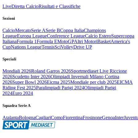
Live
Diretta Calcio
Risultati e Classifiche
Sezioni
Calcio
Mercato
Serie A
Serie B
Coppa Italia
Champions
League
Europa League
Conference League
Calcio Estero
Supercoppa
Italiana
Formula 1
Formula E
MotoGP
Altri Motori
Basket
America's
Cup
Nations League
Tennis
Sci
Volley
Drive UP
Speciali
Mondiali 2026
Roland Garros 2026
Sportmediaset Live Riccione
2026
Scudetto Inter 2026
Olimpiadi Invernali Milano Cortina
2026
Super Bowl 2026
Eicma 2025
Mondiale per club 2025
EICMA
Riding Fest 2025
Paralimpiadi Parigi 2024
Olimpiadi Parigi
2024
Euro 2024
Squadra Serie A
Atalanta
Bologna
Cagliari
Como
Fiorentina
Frosinone
Genoa
Inter
Juvent