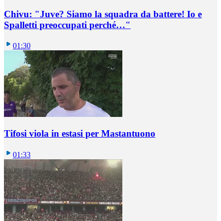
Chivu: "Juve? Siamo la squadra da battere! Io e
Spalletti preoccupati perché…"
01:30
Tifosi viola in estasi per Mastantuono
01:33