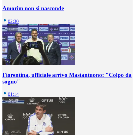
Amorim non si nasconde
02:30
Fiorentina, ufficiale arrivo Mastantuono: "Colpo da
sogno"
01:14