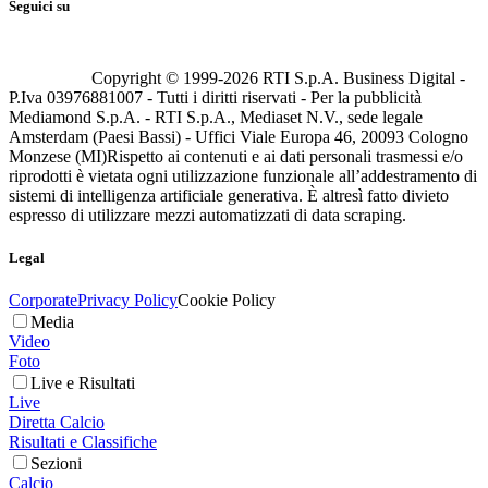
Seguici su
Copyright © 1999-
2026
RTI S.p.A. Business Digital -
P.Iva 03976881007 - Tutti i diritti riservati - Per la pubblicità
Mediamond S.p.A. - RTI S.p.A., Mediaset N.V., sede legale
Amsterdam (Paesi Bassi) - Uffici Viale Europa 46, 20093 Cologno
Monzese (MI)
Rispetto ai contenuti e ai dati personali trasmessi e/o
riprodotti è vietata ogni utilizzazione funzionale all’addestramento di
sistemi di intelligenza artificiale generativa. È altresì fatto divieto
espresso di utilizzare mezzi automatizzati di data scraping.
Legal
Corporate
Privacy Policy
Cookie Policy
Media
Video
Foto
Live e Risultati
Live
Diretta Calcio
Risultati e Classifiche
Sezioni
Calcio