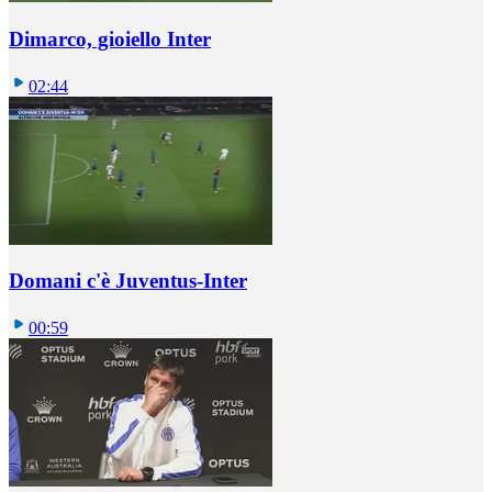
Dimarco, gioiello Inter
02:44
Domani c'è Juventus-Inter
00:59