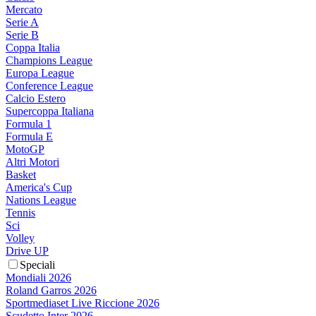
Mercato
Serie A
Serie B
Coppa Italia
Champions League
Europa League
Conference League
Calcio Estero
Supercoppa Italiana
Formula 1
Formula E
MotoGP
Altri Motori
Basket
America's Cup
Nations League
Tennis
Sci
Volley
Drive UP
Speciali
Mondiali 2026
Roland Garros 2026
Sportmediaset Live Riccione 2026
Scudetto Inter 2026