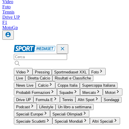
Video
Foto
Tennis
Drive UP
F1
MotoGp
Video
Pressing
Sportmediaset XXL
Foto
Live
Diretta Calcio
Risultati e Classifiche
News Live
Calcio
Coppa Italia
Supercoppa Italiana
Probabili Formazioni
Squadre
Mercato
Motori
Drive UP
Formula E
Tennis
Altri Sport
Sondaggi
Podcast
Lifestyle
Un libro a settimana
Speciali Europei
Speciali Olimpiadi
Speciale Scudetti
Speciali Mondiali
Altri Speciali