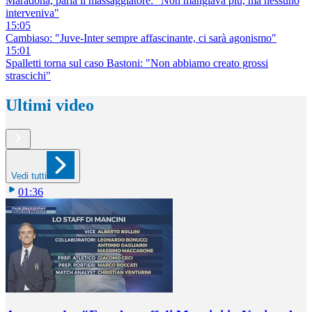
Maradona, parla il massaggiatore: "Non mangiava più, ma nessuno
interveniva"
15:05
Cambiaso: "Juve-Inter sempre affascinante, ci sarà agonismo"
15:01
Spalletti torna sul caso Bastoni: "Non abbiamo creato grossi
strascichi"
Ultimi video
Vedi tutti
01:36