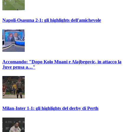
Napoli-Osasuna 2-1: gli highlights dell'amichevole
Accomando: "Dopo Kolo Muani e Alajbegovic, in attacco la
Juve pensa a…"
Milan-Inter 1-1: gli highlights del derby di Perth