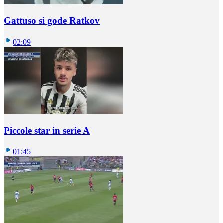
Gattuso si gode Ratkov
02:09
Piccole star in serie A
01:45