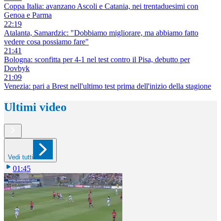
Coppa Italia: avanzano Ascoli e Catania, nei trentaduesimi con
Genoa e Parma
22:19
Atalanta, Samardzic: "Dobbiamo migliorare, ma abbiamo fatto
vedere cosa possiamo fare"
21:41
Bologna: sconfitta per 4-1 nel test contro il Pisa, debutto per
Dovbyk
21:09
Venezia: pari a Brest nell'ultimo test prima dell'inizio della stagione
Ultimi video
Vedi tutti
01:45