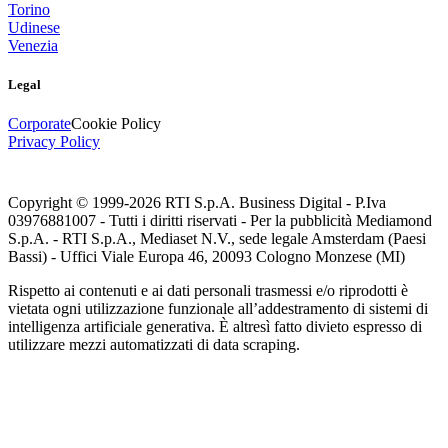
Torino
Udinese
Venezia
Legal
Corporate
Cookie Policy
Privacy Policy
Copyright © 1999-
2026
RTI S.p.A. Business Digital - P.Iva
03976881007 - Tutti i diritti riservati - Per la pubblicità Mediamond
S.p.A. - RTI S.p.A., Mediaset N.V., sede legale Amsterdam (Paesi
Bassi) - Uffici Viale Europa 46, 20093 Cologno Monzese (MI)
Rispetto ai contenuti e ai dati personali trasmessi e/o riprodotti è
vietata ogni utilizzazione funzionale all’addestramento di sistemi di
intelligenza artificiale generativa. È altresì fatto divieto espresso di
utilizzare mezzi automatizzati di data scraping.