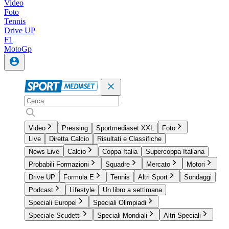
Video
Foto
Tennis
Drive UP
F1
MotoGp
Video
Pressing
Sportmediaset XXL
Foto
Live
Diretta Calcio
Risultati e Classifiche
News Live
Calcio
Coppa Italia
Supercoppa Italiana
Probabili Formazioni
Squadre
Mercato
Motori
Drive UP
Formula E
Tennis
Altri Sport
Sondaggi
Podcast
Lifestyle
Un libro a settimana
Speciali Europei
Speciali Olimpiadi
Speciale Scudetti
Speciali Mondiali
Altri Speciali