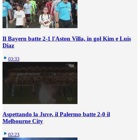
Il Bayern batte 2-1 l'Aston Villa, in gol Kim e Luis
Diaz
03:33
Aspettando la Juve, il Palermo batte 2-0 il
Melbourne City
02:23