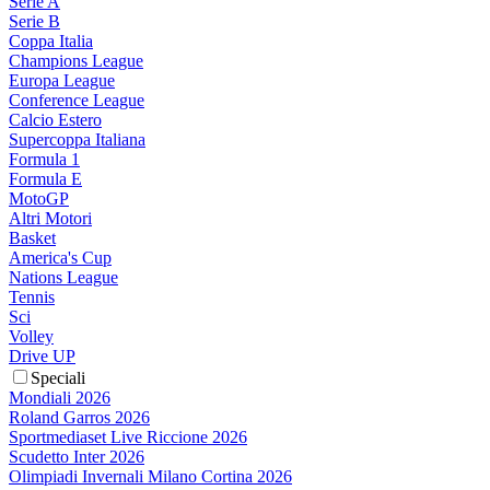
Serie A
Serie B
Coppa Italia
Champions League
Europa League
Conference League
Calcio Estero
Supercoppa Italiana
Formula 1
Formula E
MotoGP
Altri Motori
Basket
America's Cup
Nations League
Tennis
Sci
Volley
Drive UP
Speciali
Mondiali 2026
Roland Garros 2026
Sportmediaset Live Riccione 2026
Scudetto Inter 2026
Olimpiadi Invernali Milano Cortina 2026