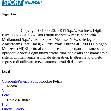
Seguici su
Copyright © 1999-
2026
RTI S.p.A. Business Digital -
P.Iva 03976881007 - Tutti i diritti riservati - Per la pubblicità
Mediamond S.p.A. - RTI S.p.A., Mediaset N.V., sede legale
Amsterdam (Paesi Bassi) - Uffici Viale Europa 46, 20093 Cologno
Monzese (MI)
Rispetto ai contenuti e ai dati personali trasmessi e/o
riprodotti è vietata ogni utilizzazione funzionale all’addestramento di
sistemi di intelligenza artificiale generativa. È altresì fatto divieto
espresso di utilizzare mezzi automatizzati di data scraping.
Legal
Corporate
Privacy Policy
Cookie Policy
Media
Video
Foto
Live e Risultati
Live
Diretta Calcio