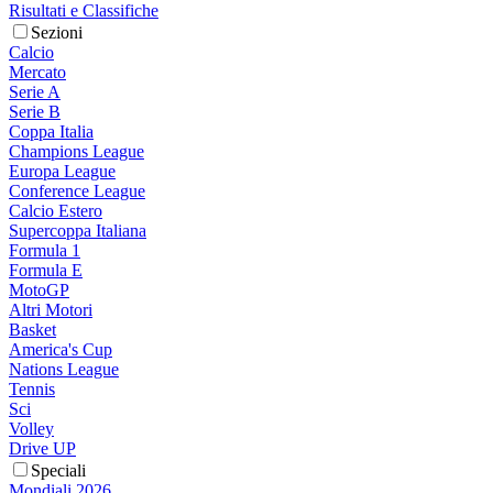
Risultati e Classifiche
Sezioni
Calcio
Mercato
Serie A
Serie B
Coppa Italia
Champions League
Europa League
Conference League
Calcio Estero
Supercoppa Italiana
Formula 1
Formula E
MotoGP
Altri Motori
Basket
America's Cup
Nations League
Tennis
Sci
Volley
Drive UP
Speciali
Mondiali 2026