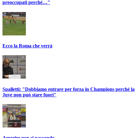
preoccupati perché…"
Ecco la Roma che verrà
Spalletti: "Dobbiamo entrare per forza in Champions perché la
Juve non può stare fuori"
Amorim non si nasconde