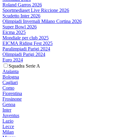
Roland Garros 2026
Sportmediaset Live Riccione 2026
Scudetto Inter 2026
Olimpiadi Invernali Milano Cortina 2026
Super Bowl 2026
Eicma 2025
Mondiale per club 2025
EICMA Riding Fest 2025
Paralimpiadi Parigi 2024
Olimpiadi Parigi 2024
Euro 2024
Squadra Serie A
Atalanta
Bologna
Cagliari
Como
Fiorentina
Frosinone
Genoa
Inter
Juventus
Lazio
Lecce
Milan