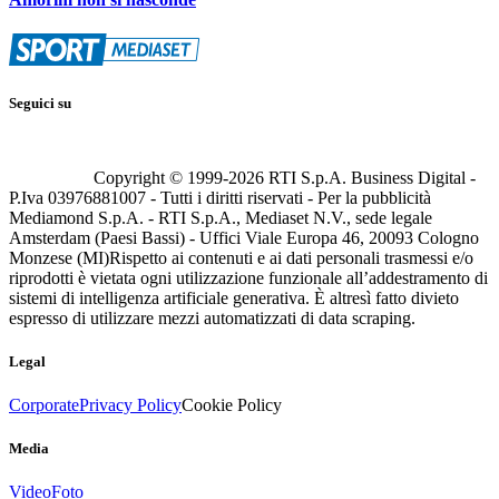
Seguici su
Copyright © 1999-
2026
RTI S.p.A. Business Digital -
P.Iva 03976881007 - Tutti i diritti riservati - Per la pubblicità
Mediamond S.p.A. - RTI S.p.A., Mediaset N.V., sede legale
Amsterdam (Paesi Bassi) - Uffici Viale Europa 46, 20093 Cologno
Monzese (MI)
Rispetto ai contenuti e ai dati personali trasmessi e/o
riprodotti è vietata ogni utilizzazione funzionale all’addestramento di
sistemi di intelligenza artificiale generativa. È altresì fatto divieto
espresso di utilizzare mezzi automatizzati di data scraping.
Legal
Corporate
Privacy Policy
Cookie Policy
Media
Video
Foto