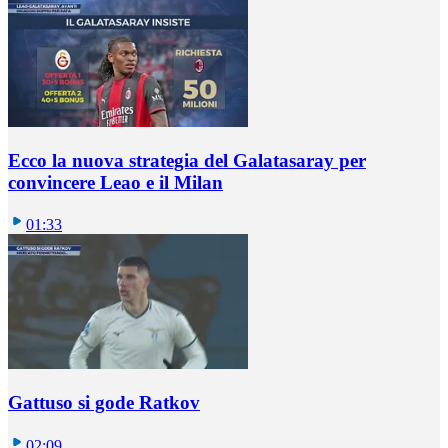
Ecco la nuova strategia del Galatasaray per
convincere Leao e il Milan
01:33
Gattuso si gode Ratkov
02:09