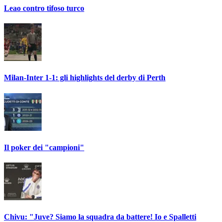
Leao contro tifoso turco
Milan-Inter 1-1: gli highlights del derby di Perth
Il poker dei "campioni"
Chivu: "Juve? Siamo la squadra da battere! Io e Spalletti