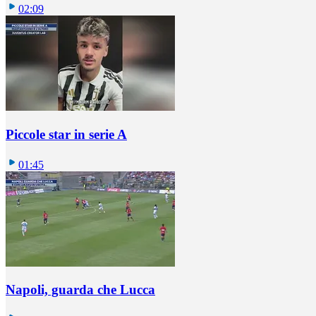
02:09
Piccole star in serie A
01:45
Napoli, guarda che Lucca