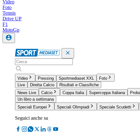
Video
Foto
Tennis
Drive UP
F1
MotoGp
Video
Pressing
Sportmediaset XXL
Foto
Live
Diretta Calcio
Risultati e Classifiche
News Live
Calcio
Coppa Italia
Supercoppa Italiana
Proba
Un libro a settimana
Speciali Europei
Speciali Olimpiadi
Speciale Scudetti
Seguici anche su