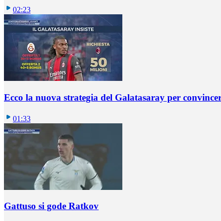
02:23
Ecco la nuova strategia del Galatasaray per convincer
01:33
Gattuso si gode Ratkov