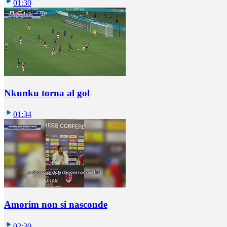
01:30
Nkunku torna al gol
01:34
Amorim non si nasconde
02:30