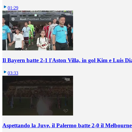
01:29
Il Bayern batte 2-1 l'Aston Villa, in gol Kim e Luis Di
03:33
Aspettando la Juve, il Palermo batte 2-0 il Melbourne