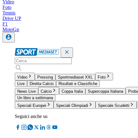
Video
Foto
Tennis
Drive UP
F1
MotoGp
Video
Pressing
Sportmediaset XXL
Foto
Live
Diretta Calcio
Risultati e Classifiche
News Live
Calcio
Coppa Italia
Supercoppa Italiana
Proba
Un libro a settimana
Speciali Europei
Speciali Olimpiadi
Speciale Scudetti
Seguici anche su