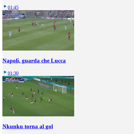
01:45
Napoli, guarda che Lucca
01:30
Nkunku torna al gol