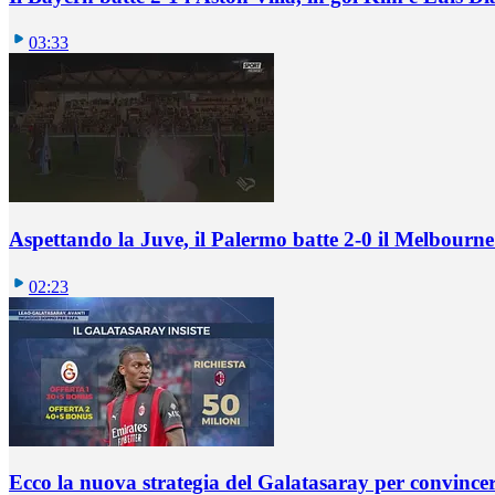
03:33
Aspettando la Juve, il Palermo batte 2-0 il Melbourne
02:23
Ecco la nuova strategia del Galatasaray per convincer