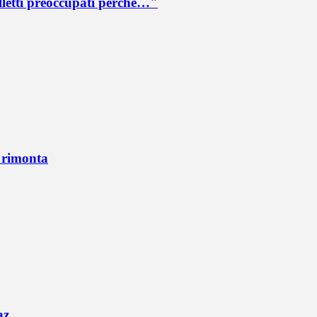
lletti preoccupati perché…"
n rimonta
az