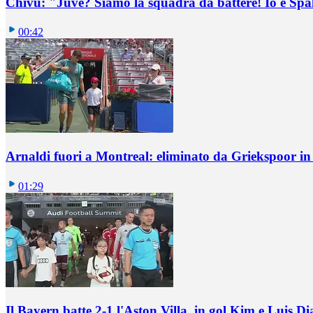
Chivu: "Juve? Siamo la squadra da battere! Io e Spa
00:42
Arnaldi fuori a Montreal: eliminato da Griekspoor i
01:29
Il Bayern batte 2-1 l'Aston Villa, in gol Kim e Luis Di