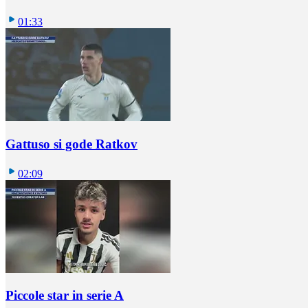
01:33
Gattuso si gode Ratkov
02:09
Piccole star in serie A