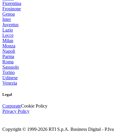
Fiorentina
Frosinone
Genoa
Inter
Juventus
Lazio
Lecce
Milan
Monza
Napoli
Parma
Roma
Sassuolo
Torino
Udinese
Venezia
Legal
Corporate
Cookie Policy
Privacy Policy
Copyright © 1999-
2026
RTI S.p.A. Business Digital - P.Iva