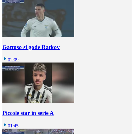
Gattuso si gode Ratkov
02:09
Piccole star in serie A
01:45