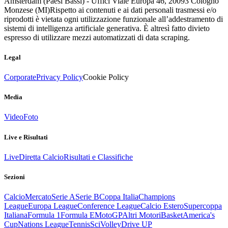
Amsterdam (Paesi Bassi) - Uffici Viale Europa 46, 20093 Cologno
Monzese (MI)
Rispetto ai contenuti e ai dati personali trasmessi e/o
riprodotti è vietata ogni utilizzazione funzionale all’addestramento di
sistemi di intelligenza artificiale generativa. È altresì fatto divieto
espresso di utilizzare mezzi automatizzati di data scraping.
Legal
Corporate
Privacy Policy
Cookie Policy
Media
Video
Foto
Live e Risultati
Live
Diretta Calcio
Risultati e Classifiche
Sezioni
Calcio
Mercato
Serie A
Serie B
Coppa Italia
Champions
League
Europa League
Conference League
Calcio Estero
Supercoppa
Italiana
Formula 1
Formula E
MotoGP
Altri Motori
Basket
America's
Cup
Nations League
Tennis
Sci
Volley
Drive UP