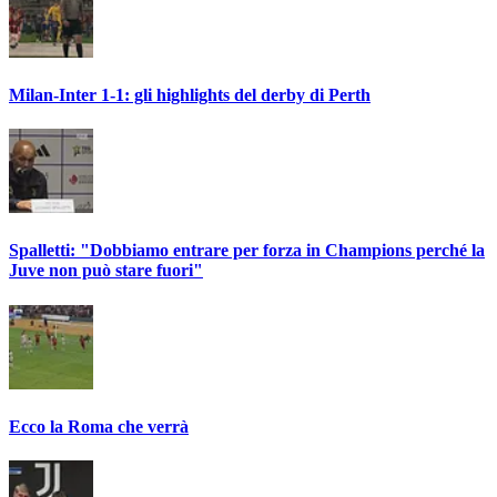
Milan-Inter 1-1: gli highlights del derby di Perth
Spalletti: "Dobbiamo entrare per forza in Champions perché la
Juve non può stare fuori"
Ecco la Roma che verrà