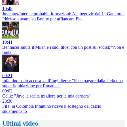
10:48
Juventus-Inter, le probabili formazioni: Alajbegovic dal 1', Gatti out.
Iddrissou avanti su Bonny per affiancare Pio
10:41
Bennacer saluta il Milan e i suoi tifosi con un post sui social: "Non è
finita..."
09:21
Infantino sotto accusa, dall’Inghilterra: "Fece pagare dalla Uefa una
super liquidazione per l'amante"
00:02
Celik: "Juve la scelta migliore per la mia carriera"
23:30
Fifa: in Colombia Infantino riceve il sostegno del calcio
sudamericano
Ultimi video