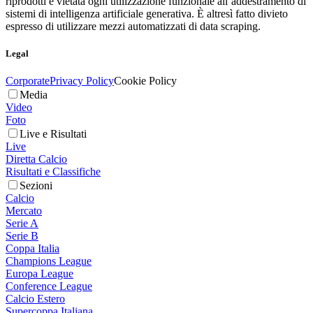
riprodotti è vietata ogni utilizzazione funzionale all’addestramento di
sistemi di intelligenza artificiale generativa. È altresì fatto divieto
espresso di utilizzare mezzi automatizzati di data scraping.
Legal
Corporate
Privacy Policy
Cookie Policy
Media
Video
Foto
Live e Risultati
Live
Diretta Calcio
Risultati e Classifiche
Sezioni
Calcio
Mercato
Serie A
Serie B
Coppa Italia
Champions League
Europa League
Conference League
Calcio Estero
Supercoppa Italiana