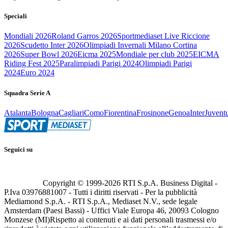
Speciali
Mondiali 2026
Roland Garros 2026
Sportmediaset Live Riccione
2026
Scudetto Inter 2026
Olimpiadi Invernali Milano Cortina
2026
Super Bowl 2026
Eicma 2025
Mondiale per club 2025
EICMA
Riding Fest 2025
Paralimpiadi Parigi 2024
Olimpiadi Parigi
2024
Euro 2024
Squadra Serie A
Atalanta
Bologna
Cagliari
Como
Fiorentina
Frosinone
Genoa
Inter
Juvent
Seguici su
Copyright © 1999-
2026
RTI S.p.A. Business Digital -
P.Iva 03976881007 - Tutti i diritti riservati - Per la pubblicità
Mediamond S.p.A. - RTI S.p.A., Mediaset N.V., sede legale
Amsterdam (Paesi Bassi) - Uffici Viale Europa 46, 20093 Cologno
Monzese (MI)
Rispetto ai contenuti e ai dati personali trasmessi e/o