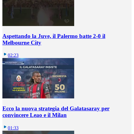
Aspettando la Juve, il Palermo batte 2-0 il
Melbourne City
02:23
Ecco la nuova strategia del Galatasaray per
convincere Leao e il Milan
01:33