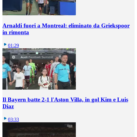
Arnaldi fuori a Montreal: eliminato da Griekspoor
in rimonta
01:29
Il Bayern batte 2-1 l'Aston Villa, in gol Kim e Luis
Diaz
03:33