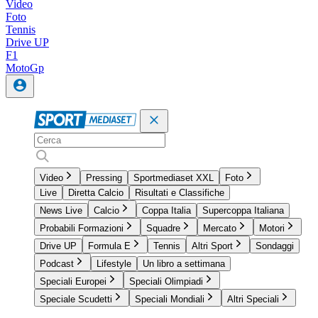
Video
Foto
Tennis
Drive UP
F1
MotoGp
Video
Pressing
Sportmediaset XXL
Foto
Live
Diretta Calcio
Risultati e Classifiche
News Live
Calcio
Coppa Italia
Supercoppa Italiana
Probabili Formazioni
Squadre
Mercato
Motori
Drive UP
Formula E
Tennis
Altri Sport
Sondaggi
Podcast
Lifestyle
Un libro a settimana
Speciali Europei
Speciali Olimpiadi
Speciale Scudetti
Speciali Mondiali
Altri Speciali