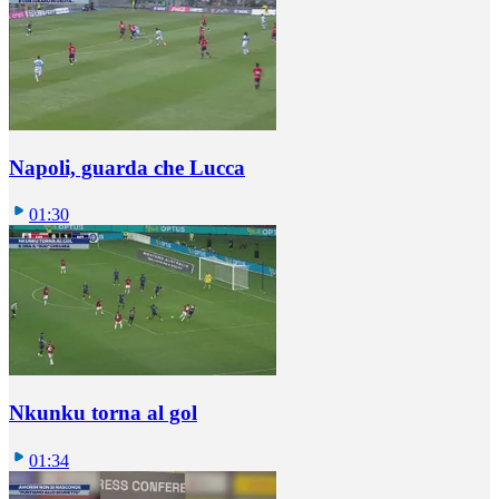
Napoli, guarda che Lucca
01:30
Nkunku torna al gol
01:34