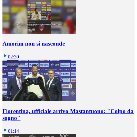
Amorim non si nasconde
02:30
Fiorentina, ufficiale arrivo Mastantuono: "Colpo da
sogno"
01:14