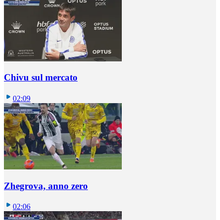
Chivu sul mercato
02:09
Zhegrova, anno zero
02:06