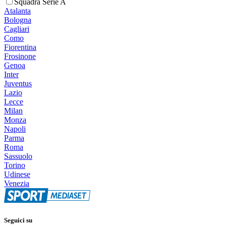
Squadra Serie A
Atalanta
Bologna
Cagliari
Como
Fiorentina
Frosinone
Genoa
Inter
Juventus
Lazio
Lecce
Milan
Monza
Napoli
Parma
Roma
Sassuolo
Torino
Udinese
Venezia
Seguici su