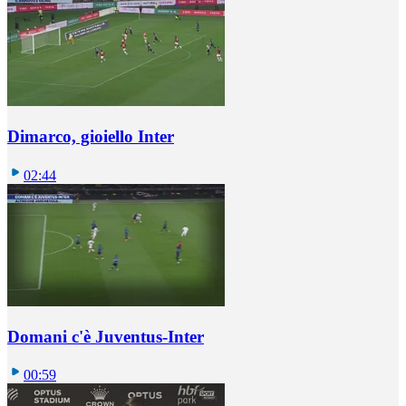
Dimarco, gioiello Inter
02:44
Domani c'è Juventus-Inter
00:59