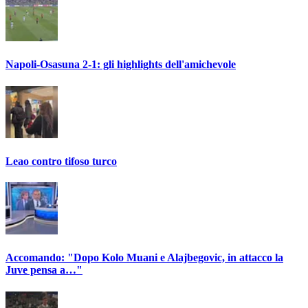
Napoli-Osasuna 2-1: gli highlights dell'amichevole
Leao contro tifoso turco
Accomando: "Dopo Kolo Muani e Alajbegovic, in attacco la
Juve pensa a…"