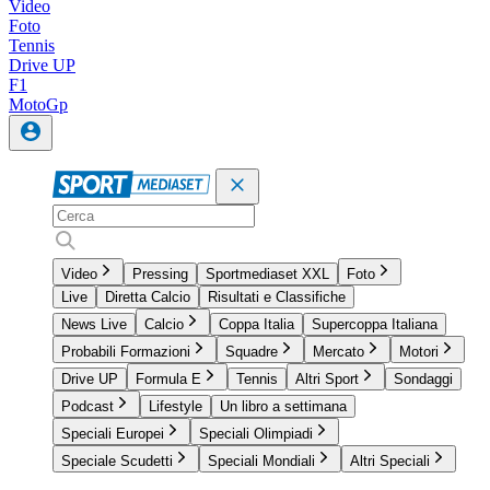
Video
Foto
Tennis
Drive UP
F1
MotoGp
Video
Pressing
Sportmediaset XXL
Foto
Live
Diretta Calcio
Risultati e Classifiche
News Live
Calcio
Coppa Italia
Supercoppa Italiana
Probabili Formazioni
Squadre
Mercato
Motori
Drive UP
Formula E
Tennis
Altri Sport
Sondaggi
Podcast
Lifestyle
Un libro a settimana
Speciali Europei
Speciali Olimpiadi
Speciale Scudetti
Speciali Mondiali
Altri Speciali