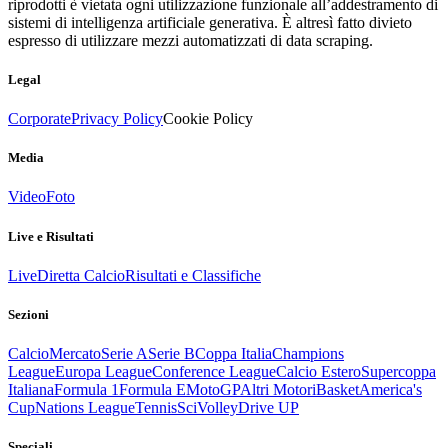
riprodotti è vietata ogni utilizzazione funzionale all’addestramento di
sistemi di intelligenza artificiale generativa. È altresì fatto divieto
espresso di utilizzare mezzi automatizzati di data scraping.
Legal
Corporate
Privacy Policy
Cookie Policy
Media
Video
Foto
Live e Risultati
Live
Diretta Calcio
Risultati e Classifiche
Sezioni
Calcio
Mercato
Serie A
Serie B
Coppa Italia
Champions
League
Europa League
Conference League
Calcio Estero
Supercoppa
Italiana
Formula 1
Formula E
MotoGP
Altri Motori
Basket
America's
Cup
Nations League
Tennis
Sci
Volley
Drive UP
Speciali