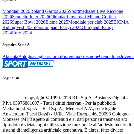
Mondiali 2026
Roland Garros 2026
Sportmediaset Live Riccione
2026
Scudetto Inter 2026
Olimpiadi Invernali Milano Cortina
2026
Super Bowl 2026
Eicma 2025
Mondiale per club 2025
EICMA
Riding Fest 2025
Paralimpiadi Parigi 2024
Olimpiadi Parigi
2024
Euro 2024
Squadra Serie A
Atalanta
Bologna
Cagliari
Como
Fiorentina
Frosinone
Genoa
Inter
Juvent
Seguici su
Copyright © 1999-
2026
RTI S.p.A. Business Digital -
P.Iva 03976881007 - Tutti i diritti riservati - Per la pubblicità
Mediamond S.p.A. - RTI S.p.A., Mediaset N.V., sede legale
Amsterdam (Paesi Bassi) - Uffici Viale Europa 46, 20093 Cologno
Monzese (MI)
Rispetto ai contenuti e ai dati personali trasmessi e/o
riprodotti è vietata ogni utilizzazione funzionale all’addestramento di
sistemi di intelligenza artificiale generativa. È altresì fatto divieto