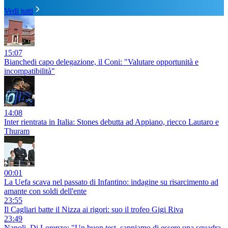
Vedi tutti
15:07
Bianchedi capo delegazione, il Coni: "Valutare opportunità e
incompatibilità"
14:08
Inter rientrata in Italia: Stones debutta ad Appiano, riecco Lautaro e
Thuram
00:01
La Uefa scava nel passato di Infantino: indagine su risarcimento ad
amante con soldi dell'ente
23:55
Il Cagliari batte il Nizza ai rigori: suo il trofeo Gigi Riva
23:49
Napoli, Di Lorenzo: "Un buon test, sappiamo di essere una squadra