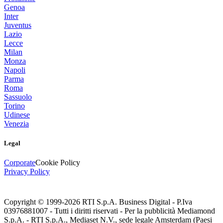
Genoa
Inter
Juventus
Lazio
Lecce
Milan
Monza
Napoli
Parma
Roma
Sassuolo
Torino
Udinese
Venezia
Legal
Corporate
Cookie Policy
Privacy Policy
Copyright © 1999-
2026
RTI S.p.A. Business Digital - P.Iva
03976881007 - Tutti i diritti riservati - Per la pubblicità Mediamond
S.p.A. - RTI S.p.A., Mediaset N.V., sede legale Amsterdam (Paesi