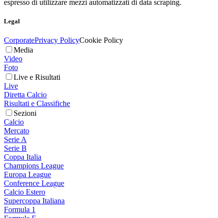
espresso di utilizzare mezzi automatizzati di data scraping.
Legal
Corporate
Privacy Policy
Cookie Policy
Media
Video
Foto
Live e Risultati
Live
Diretta Calcio
Risultati e Classifiche
Sezioni
Calcio
Mercato
Serie A
Serie B
Coppa Italia
Champions League
Europa League
Conference League
Calcio Estero
Supercoppa Italiana
Formula 1