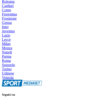
Bologna
Cagliari
Como
Fiorentina
Frosinone
Genoa
Inter
Juventus
Lazio
Lecce
Milan
Monza
Napoli
Parma
Roma
Sassuolo
Torino
Udinese
Venezia
Seguici su