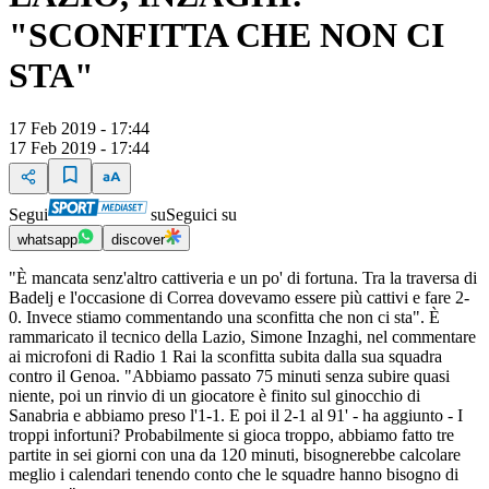
"SCONFITTA CHE NON CI
STA"
17 Feb 2019 - 17:44
17 Feb 2019 - 17:44
Segui
su
Seguici su
whatsapp
discover
"È mancata senz'altro cattiveria e un po' di fortuna. Tra la traversa di
Badelj e l'occasione di Correa dovevamo essere più cattivi e fare 2-
0. Invece stiamo commentando una sconfitta che non ci sta". È
rammaricato il tecnico della Lazio, Simone Inzaghi, nel commentare
ai microfoni di Radio 1 Rai la sconfitta subita dalla sua squadra
contro il Genoa. "Abbiamo passato 75 minuti senza subire quasi
niente, poi un rinvio di un giocatore è finito sul ginocchio di
Sanabria e abbiamo preso l'1-1. E poi il 2-1 al 91' - ha aggiunto - I
troppi infortuni? Probabilmente si gioca troppo, abbiamo fatto tre
partite in sei giorni con una da 120 minuti, bisognerebbe calcolare
meglio i calendari tenendo conto che le squadre hanno bisogno di