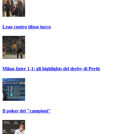
Leao contro tifoso turco
Milan-Inter 1-1: gli highlights del derby di Perth
Il poker dei "campioni"