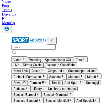
Video
Foto
Tennis
Drive UP
F1
MotoGp
Video
Pressing
Sportmediaset XXL
Foto
Live
Diretta Calcio
Risultati e Classifiche
News Live
Calcio
Coppa Italia
Supercoppa Italiana
Probabili Formazioni
Squadre
Mercato
Motori
Drive UP
Formula E
Tennis
Altri Sport
Sondaggi
Podcast
Lifestyle
Un libro a settimana
Speciali Europei
Speciali Olimpiadi
Speciale Scudetti
Speciali Mondiali
Altri Speciali