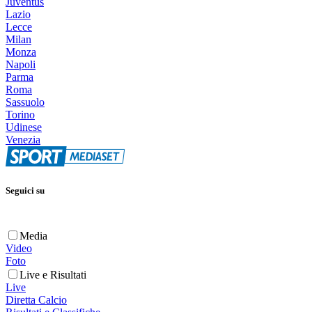
Juventus
Lazio
Lecce
Milan
Monza
Napoli
Parma
Roma
Sassuolo
Torino
Udinese
Venezia
Seguici su
Media
Video
Foto
Live e Risultati
Live
Diretta Calcio