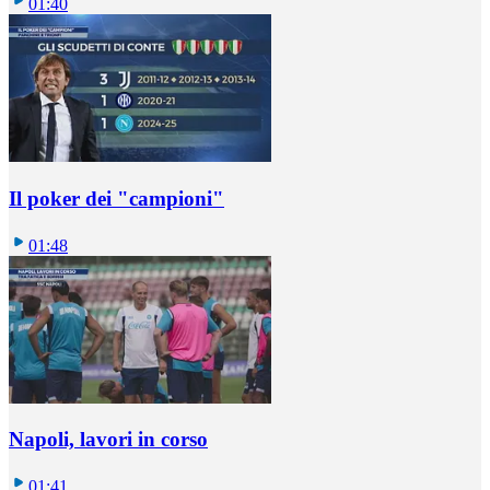
01:40
Il poker dei "campioni"
01:48
Napoli, lavori in corso
01:41