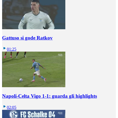
Gattuso si gode Ratkov
01:25
Napoli-Celta Vigo 1-1: guarda gli highlights
02:05