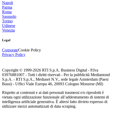
Napoli
Parma
Roma
Sassuolo
Torino
Udinese
Venezia
Legal
Corporate
Cookie Policy
Privacy Policy
Copyright © 1999-
2026
RTI S.p.A. Business Digital - P.Iva
03976881007 - Tutti i diritti riservati - Per la pubblicità Mediamond
S.p.A. - RTI S.p.A., Mediaset N.V., sede legale Amsterdam (Paesi
Bassi) - Uffici Viale Europa 46, 20093 Cologno Monzese (MI)
Rispetto ai contenuti e ai dati personali trasmessi e/o riprodotti è
vietata ogni utilizzazione funzionale all’addestramento di sistemi di
intelligenza artificiale generativa. È altresì fatto divieto espresso di
utilizzare mezzi automatizzati di data scraping.