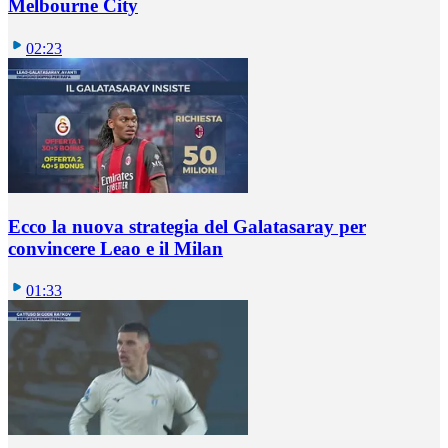
Melbourne City
02:23
Ecco la nuova strategia del Galatasaray per
convincere Leao e il Milan
01:33