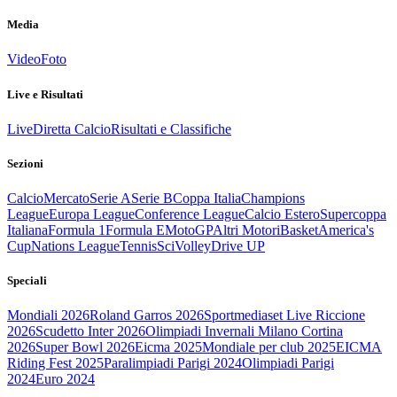
Media
Video
Foto
Live e Risultati
Live
Diretta Calcio
Risultati e Classifiche
Sezioni
Calcio
Mercato
Serie A
Serie B
Coppa Italia
Champions
League
Europa League
Conference League
Calcio Estero
Supercoppa
Italiana
Formula 1
Formula E
MotoGP
Altri Motori
Basket
America's
Cup
Nations League
Tennis
Sci
Volley
Drive UP
Speciali
Mondiali 2026
Roland Garros 2026
Sportmediaset Live Riccione
2026
Scudetto Inter 2026
Olimpiadi Invernali Milano Cortina
2026
Super Bowl 2026
Eicma 2025
Mondiale per club 2025
EICMA
Riding Fest 2025
Paralimpiadi Parigi 2024
Olimpiadi Parigi
2024
Euro 2024