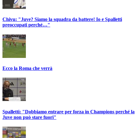
Chivu: "Juve? Siamo la squadra da battere! Io e Spalletti
preoccupati perché…"
Ecco la Roma che verrà
Spalletti: "Dobbiamo entrare per forza in Champions perché la
Juve non può stare fuori"