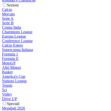
Risultati e Classifiche
Sezioni
Calcio
Mercato
Serie A
Serie B
Coppa Italia
Champions League
Europa League
Conference League
Calcio Estero
Supercoppa Italiana
Formula 1
Formula E
MotoGP
Altri Motori
Basket
America's Cup
Nations League
Tennis
Sci
Volley
Drive UP
Speciali
Mondiali 2026