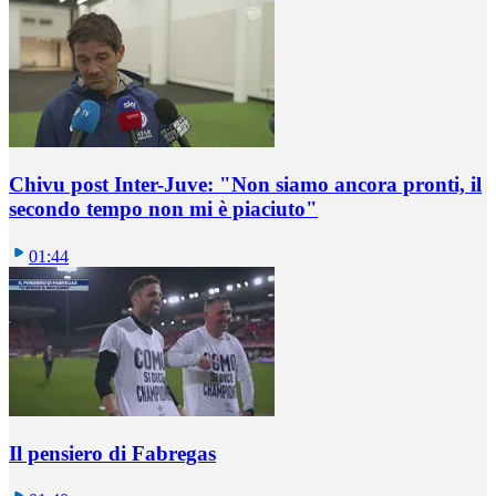
Chivu post Inter-Juve: "Non siamo ancora pronti, il
secondo tempo non mi è piaciuto"
01:44
Il pensiero di Fabregas