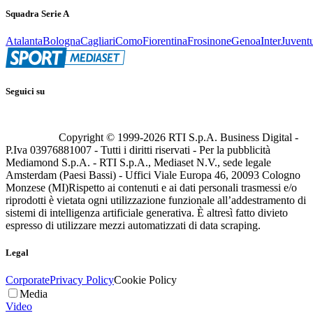
Squadra Serie A
Atalanta
Bologna
Cagliari
Como
Fiorentina
Frosinone
Genoa
Inter
Juvent
Seguici su
Copyright © 1999-
2026
RTI S.p.A. Business Digital -
P.Iva 03976881007 - Tutti i diritti riservati - Per la pubblicità
Mediamond S.p.A. - RTI S.p.A., Mediaset N.V., sede legale
Amsterdam (Paesi Bassi) - Uffici Viale Europa 46, 20093 Cologno
Monzese (MI)
Rispetto ai contenuti e ai dati personali trasmessi e/o
riprodotti è vietata ogni utilizzazione funzionale all’addestramento di
sistemi di intelligenza artificiale generativa. È altresì fatto divieto
espresso di utilizzare mezzi automatizzati di data scraping.
Legal
Corporate
Privacy Policy
Cookie Policy
Media
Video