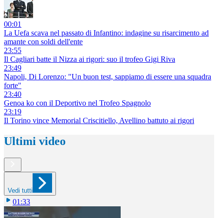
00:01
La Uefa scava nel passato di Infantino: indagine su risarcimento ad
amante con soldi dell'ente
23:55
Il Cagliari batte il Nizza ai rigori: suo il trofeo Gigi Riva
23:49
Napoli, Di Lorenzo: "Un buon test, sappiamo di essere una squadra
forte"
23:40
Genoa ko con il Deportivo nel Trofeo Spagnolo
23:19
Il Torino vince Memorial Criscitiello, Avellino battuto ai rigori
Ultimi video
Vedi tutti
01:33