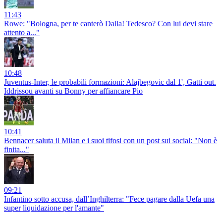
11:43
Rowe: "Bologna, per te canterò Dalla! Tedesco? Con lui devi stare
attento a..."
10:48
Juventus-Inter, le probabili formazioni: Alajbegovic dal 1', Gatti out.
Iddrissou avanti su Bonny per affiancare Pio
10:41
Bennacer saluta il Milan e i suoi tifosi con un post sui social: "Non è
finita..."
09:21
Infantino sotto accusa, dall’Inghilterra: "Fece pagare dalla Uefa una
super liquidazione per l'amante"