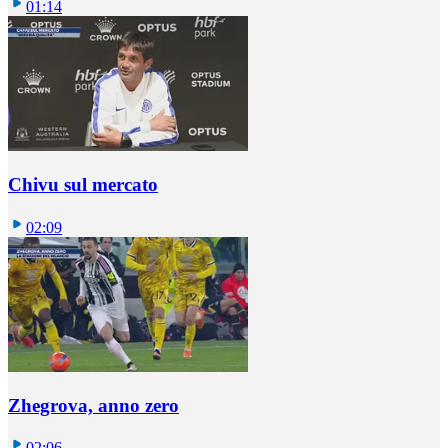
01:14
Chivu sul mercato
02:09
Zhegrova, anno zero
02:06