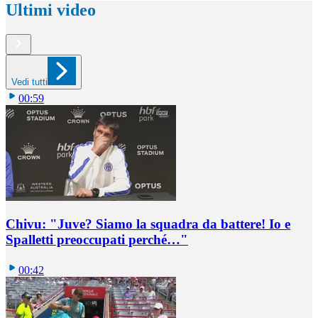
Ultimi video
Vedi tutti
00:59
Chivu: "Juve? Siamo la squadra da battere! Io e
Spalletti preoccupati perché…"
00:42