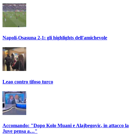
Napoli-Osasuna 2-1: gli highlights dell'amichevole
Leao contro tifoso turco
Accomando: "Dopo Kolo Muani e Alajbegovic, in attacco la
Juve pensa a…"