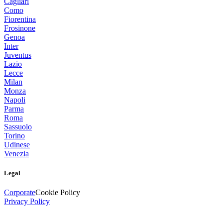
Cagliari
Como
Fiorentina
Frosinone
Genoa
Inter
Juventus
Lazio
Lecce
Milan
Monza
Napoli
Parma
Roma
Sassuolo
Torino
Udinese
Venezia
Legal
Corporate
Cookie Policy
Privacy Policy