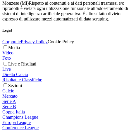
Monzese (MI)
Rispetto ai contenuti e ai dati personali trasmessi e/o
riprodotti è vietata ogni utilizzazione funzionale all’addestramento di
sistemi di intelligenza artificiale generativa. È altresì fatto divieto
espresso di utilizzare mezzi automatizzati di data scraping.
Legal
Corporate
Privacy Policy
Cookie Policy
Media
Video
Foto
Live e Risultati
Live
Diretta Calcio
Risultati e Classifiche
Sezioni
Calcio
Mercato
Serie A
Serie B
Coppa Italia
Champions League
Europa League
Conference League