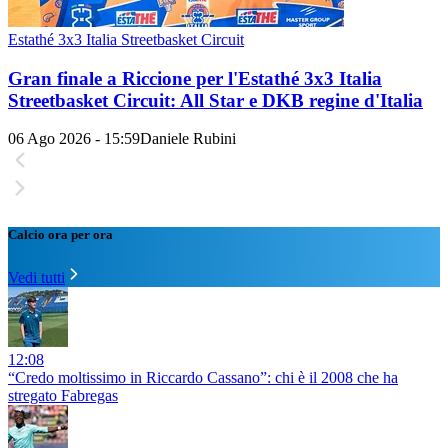
Estathé 3x3 Italia Streetbasket Circuit
Gran finale a Riccione per l'Estathé 3x3 Italia
Streetbasket Circuit: All Star e DKB regine d'Italia
06 Ago 2026 - 15:59
Daniele Rubini
Calcio ora per ora
Vedi tutti
12:08
“Credo moltissimo in Riccardo Cassano”: chi è il 2008 che ha
stregato Fabregas