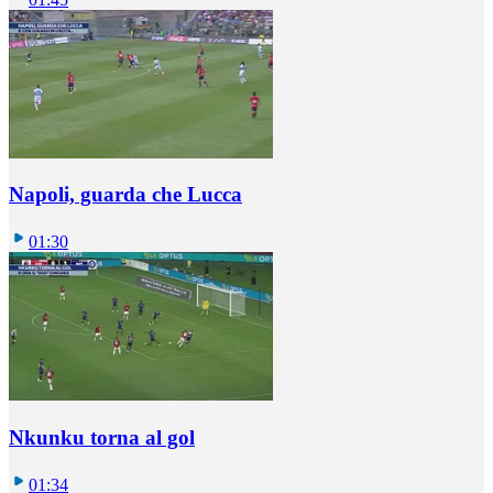
Napoli, guarda che Lucca
01:30
Nkunku torna al gol
01:34