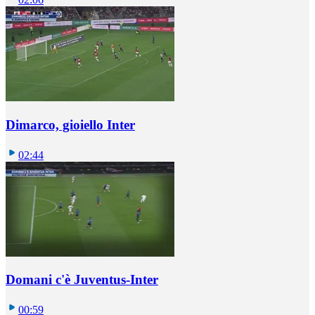
Dimarco, gioiello Inter
02:44
Domani c'è Juventus-Inter
00:59