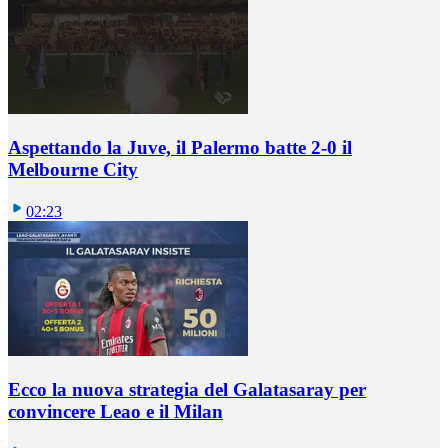
Aspettando la Juve, il Palermo batte 2-0 il
Melbourne City
02:23
Ecco la nuova strategia del Galatasaray per
convincere Leao e il Milan