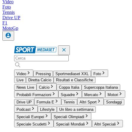
Video
Foto
Tennis
Drive UP
F1
MotoGp
Video
Pressing
Sportmediaset XXL
Foto
Live
Diretta Calcio
Risultati e Classifiche
News Live
Calcio
Coppa Italia
Supercoppa Italiana
Probabili Formazioni
Squadre
Mercato
Motori
Drive UP
Formula E
Tennis
Altri Sport
Sondaggi
Podcast
Lifestyle
Un libro a settimana
Speciali Europei
Speciali Olimpiadi
Speciale Scudetti
Speciali Mondiali
Altri Speciali