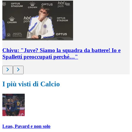
Chivu: "Juve? Siamo la squadra da battere! Io e
Spalletti preoccupati perché…"
I più visti di Calcio
Leao, Pavard e non solo