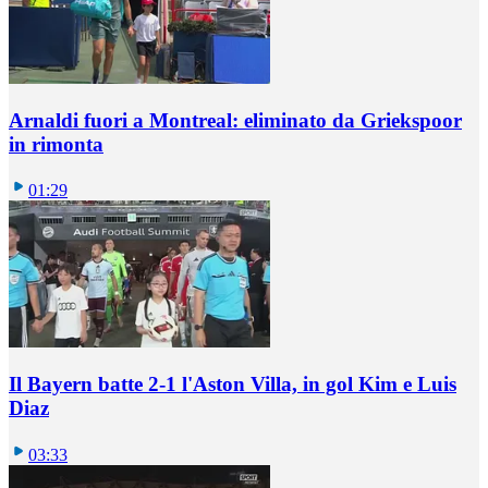
Arnaldi fuori a Montreal: eliminato da Griekspoor
in rimonta
01:29
Il Bayern batte 2-1 l'Aston Villa, in gol Kim e Luis
Diaz
03:33