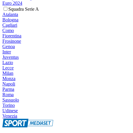
Euro 2024
Squadra Serie A
Atalanta
Bologna
Cagliari
Como
Fiorentina
Frosinone
Genoa
Inter
Juventus
Lazio
Lecce
Milan
Monza
Napoli
Parma
Roma
Sassuolo
Torino
Udinese
Venezia