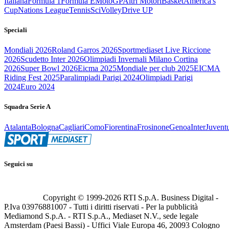
Italiana
Formula 1
Formula E
MotoGP
Altri Motori
Basket
America's
Cup
Nations League
Tennis
Sci
Volley
Drive UP
Speciali
Mondiali 2026
Roland Garros 2026
Sportmediaset Live Riccione
2026
Scudetto Inter 2026
Olimpiadi Invernali Milano Cortina
2026
Super Bowl 2026
Eicma 2025
Mondiale per club 2025
EICMA
Riding Fest 2025
Paralimpiadi Parigi 2024
Olimpiadi Parigi
2024
Euro 2024
Squadra Serie A
Atalanta
Bologna
Cagliari
Como
Fiorentina
Frosinone
Genoa
Inter
Juvent
Seguici su
Copyright © 1999-
2026
RTI S.p.A. Business Digital -
P.Iva 03976881007 - Tutti i diritti riservati - Per la pubblicità
Mediamond S.p.A. - RTI S.p.A., Mediaset N.V., sede legale
Amsterdam (Paesi Bassi) - Uffici Viale Europa 46, 20093 Cologno