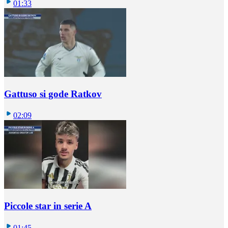
01:33
Gattuso si gode Ratkov
02:09
Piccole star in serie A
01:45