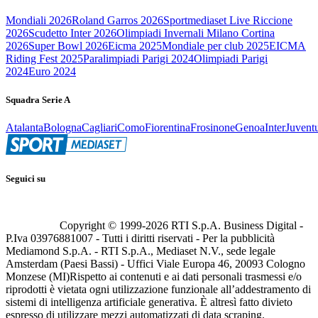
Mondiali 2026
Roland Garros 2026
Sportmediaset Live Riccione
2026
Scudetto Inter 2026
Olimpiadi Invernali Milano Cortina
2026
Super Bowl 2026
Eicma 2025
Mondiale per club 2025
EICMA
Riding Fest 2025
Paralimpiadi Parigi 2024
Olimpiadi Parigi
2024
Euro 2024
Squadra Serie A
Atalanta
Bologna
Cagliari
Como
Fiorentina
Frosinone
Genoa
Inter
Juvent
Seguici su
Copyright © 1999-
2026
RTI S.p.A. Business Digital -
P.Iva 03976881007 - Tutti i diritti riservati - Per la pubblicità
Mediamond S.p.A. - RTI S.p.A., Mediaset N.V., sede legale
Amsterdam (Paesi Bassi) - Uffici Viale Europa 46, 20093 Cologno
Monzese (MI)
Rispetto ai contenuti e ai dati personali trasmessi e/o
riprodotti è vietata ogni utilizzazione funzionale all’addestramento di
sistemi di intelligenza artificiale generativa. È altresì fatto divieto
espresso di utilizzare mezzi automatizzati di data scraping.