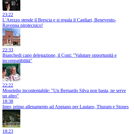
23:22
L'Arezzo stende il Brescia e si regala il Cagliari, Benevento-
Ravenna pirotecnico!
22:33
Bianchedi capo delegazione, il Coni: "Valutare opportunità e
incompatibilità"
22:22
Mourinho incontentabile: "Un Bernardo Silva non basta, ne serve
un altro"
18:38
Inter, primo allenamento ad Appiano per Lautaro, Thuram e Stones
18:23