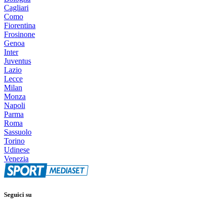
Cagliari
Como
Fiorentina
Frosinone
Genoa
Inter
Juventus
Lazio
Lecce
Milan
Monza
Napoli
Parma
Roma
Sassuolo
Torino
Udinese
Venezia
Seguici su