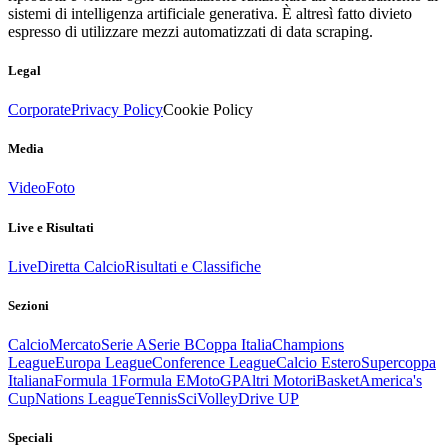
sistemi di intelligenza artificiale generativa. È altresì fatto divieto
espresso di utilizzare mezzi automatizzati di data scraping.
Legal
Corporate
Privacy Policy
Cookie Policy
Media
Video
Foto
Live e Risultati
Live
Diretta Calcio
Risultati e Classifiche
Sezioni
Calcio
Mercato
Serie A
Serie B
Coppa Italia
Champions
League
Europa League
Conference League
Calcio Estero
Supercoppa
Italiana
Formula 1
Formula E
MotoGP
Altri Motori
Basket
America's
Cup
Nations League
Tennis
Sci
Volley
Drive UP
Speciali