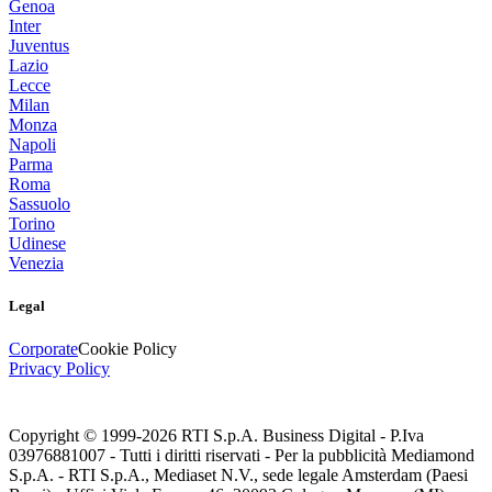
Genoa
Inter
Juventus
Lazio
Lecce
Milan
Monza
Napoli
Parma
Roma
Sassuolo
Torino
Udinese
Venezia
Legal
Corporate
Cookie Policy
Privacy Policy
Copyright © 1999-
2026
RTI S.p.A. Business Digital - P.Iva
03976881007 - Tutti i diritti riservati - Per la pubblicità Mediamond
S.p.A. - RTI S.p.A., Mediaset N.V., sede legale Amsterdam (Paesi