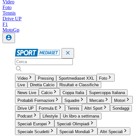
Video
Foto
Tennis
Drive UP
F1
MotoGp
Video
Pressing
Sportmediaset XXL
Foto
Live
Diretta Calcio
Risultati e Classifiche
News Live
Calcio
Coppa Italia
Supercoppa Italiana
Probabili Formazioni
Squadre
Mercato
Motori
Drive UP
Formula E
Tennis
Altri Sport
Sondaggi
Podcast
Lifestyle
Un libro a settimana
Speciali Europei
Speciali Olimpiadi
Speciale Scudetti
Speciali Mondiali
Altri Speciali