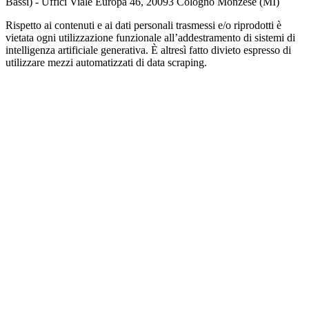
Bassi) - Uffici Viale Europa 46, 20093 Cologno Monzese (MI)
Rispetto ai contenuti e ai dati personali trasmessi e/o riprodotti è
vietata ogni utilizzazione funzionale all’addestramento di sistemi di
intelligenza artificiale generativa. È altresì fatto divieto espresso di
utilizzare mezzi automatizzati di data scraping.