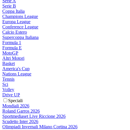
Serie A
Serie B
Coppa Italia
Champions League
Europa League
Conference League
Calcio Estero
Supercoppa Italiana
Formula 1
Formula E
MotoGP
Altri Motori
Basket
America's Cup
Nations League
Tennis
Sci
Volley
Drive UP
Speciali
Mondiali 2026
Roland Garros 2026
Sportmediaset Live Riccione 2026
Scudetto Inter 2026
Olimpiadi Invernali Milano Cortina 2026