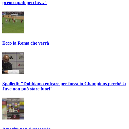
preoccupati perché…"
Ecco la Roma che verrà
Spalletti: "Dobbiamo entrare per forza in Champions perché la
Juve non può stare fuori"