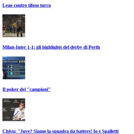
Leao contro tifoso turco
Milan-Inter 1-1: gli highlights del derby di Perth
Il poker dei "campioni"
Chivu: "Juve? Siamo la squadra da battere! Io e Spalletti