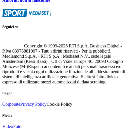
Amorim non si nasconde
Seguici su
Copyright © 1999-
2026
RTI S.p.A. Business Digital -
P.Iva 03976881007 - Tutti i diritti riservati - Per la pubblicità
Mediamond S.p.A. - RTI S.p.A., Mediaset N.V., sede legale
Amsterdam (Paesi Bassi) - Uffici Viale Europa 46, 20093 Cologno
Monzese (MI)
Rispetto ai contenuti e ai dati personali trasmessi e/o
riprodotti è vietata ogni utilizzazione funzionale all’addestramento di
sistemi di intelligenza artificiale generativa. È altresì fatto divieto
espresso di utilizzare mezzi automatizzati di data scraping.
Legal
Corporate
Privacy Policy
Cookie Policy
Media
Video
Foto