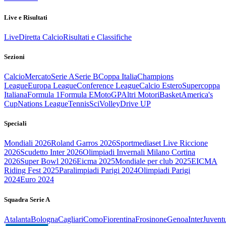
Live e Risultati
Live
Diretta Calcio
Risultati e Classifiche
Sezioni
Calcio
Mercato
Serie A
Serie B
Coppa Italia
Champions
League
Europa League
Conference League
Calcio Estero
Supercoppa
Italiana
Formula 1
Formula E
MotoGP
Altri Motori
Basket
America's
Cup
Nations League
Tennis
Sci
Volley
Drive UP
Speciali
Mondiali 2026
Roland Garros 2026
Sportmediaset Live Riccione
2026
Scudetto Inter 2026
Olimpiadi Invernali Milano Cortina
2026
Super Bowl 2026
Eicma 2025
Mondiale per club 2025
EICMA
Riding Fest 2025
Paralimpiadi Parigi 2024
Olimpiadi Parigi
2024
Euro 2024
Squadra Serie A
Atalanta
Bologna
Cagliari
Como
Fiorentina
Frosinone
Genoa
Inter
Juvent