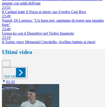
amante con soldi dell'ente
23:55
Il Cagliari batte il Nizza ai rigori: suo il trofeo Gigi Riva
23:49
Napoli, Di Lorenzo: "Un buon test, sappiamo di essere una squadra
forte"
23:40
Genoa ko con il Deportivo nel Trofeo Spagnolo
23:19
Il Torino vince Memorial Criscitiello, Avellino battuto ai rigori
Ultimi video
Vedi tutti
01:33