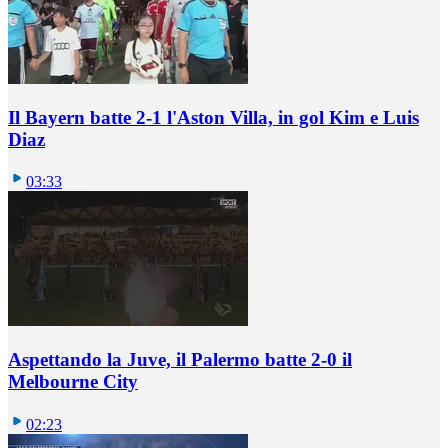
Il Bayern batte 2-1 l'Aston Villa, in gol Kim e Luis
Diaz
03:33
Aspettando la Juve, il Palermo batte 2-0 il
Melbourne City
02:23