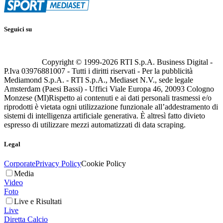
Seguici su
Copyright © 1999-
2026
RTI S.p.A. Business Digital -
P.Iva 03976881007 - Tutti i diritti riservati - Per la pubblicità
Mediamond S.p.A. - RTI S.p.A., Mediaset N.V., sede legale
Amsterdam (Paesi Bassi) - Uffici Viale Europa 46, 20093 Cologno
Monzese (MI)
Rispetto ai contenuti e ai dati personali trasmessi e/o
riprodotti è vietata ogni utilizzazione funzionale all’addestramento di
sistemi di intelligenza artificiale generativa. È altresì fatto divieto
espresso di utilizzare mezzi automatizzati di data scraping.
Legal
Corporate
Privacy Policy
Cookie Policy
Media
Video
Foto
Live e Risultati
Live
Diretta Calcio