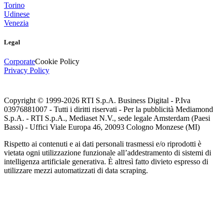
Torino
Udinese
Venezia
Legal
Corporate
Cookie Policy
Privacy Policy
Copyright © 1999-
2026
RTI S.p.A. Business Digital - P.Iva
03976881007 - Tutti i diritti riservati - Per la pubblicità Mediamond
S.p.A. - RTI S.p.A., Mediaset N.V., sede legale Amsterdam (Paesi
Bassi) - Uffici Viale Europa 46, 20093 Cologno Monzese (MI)
Rispetto ai contenuti e ai dati personali trasmessi e/o riprodotti è
vietata ogni utilizzazione funzionale all’addestramento di sistemi di
intelligenza artificiale generativa. È altresì fatto divieto espresso di
utilizzare mezzi automatizzati di data scraping.