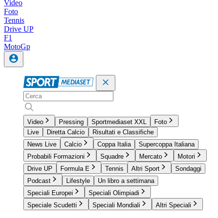
Video
Foto
Tennis
Drive UP
F1
MotoGp
Video
Pressing
Sportmediaset XXL
Foto
Live
Diretta Calcio
Risultati e Classifiche
News Live
Calcio
Coppa Italia
Supercoppa Italiana
Probabili Formazioni
Squadre
Mercato
Motori
Drive UP
Formula E
Tennis
Altri Sport
Sondaggi
Podcast
Lifestyle
Un libro a settimana
Speciali Europei
Speciali Olimpiadi
Speciale Scudetti
Speciali Mondiali
Altri Speciali