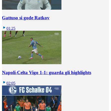
Gattuso si gode Ratkov
01:25
Napoli-Celta Vigo 1-1: guarda gli highlights
02:05