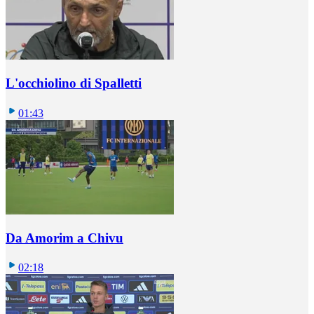
L'occhiolino di Spalletti
01:43
Da Amorim a Chivu
02:18