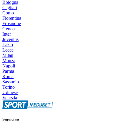
Bologna
Cagliari
Como
Fiorentina
Frosinone
Genoa
Inter
Juventus
Lazio
Lecce
Milan
Monza
Napoli
Parma
Roma
Sassuolo
Torino
Udinese
Venezia
Seguici su