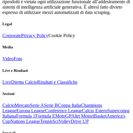
riprodotti è vietata ogni utilizzazione funzionale all’addestramento di
sistemi di intelligenza artificiale generativa. È altresì fatto divieto
espresso di utilizzare mezzi automatizzati di data scraping.
Legal
Corporate
Privacy Policy
Cookie Policy
Media
Video
Foto
Live e Risultati
Live
Diretta Calcio
Risultati e Classifiche
Sezioni
Calcio
Mercato
Serie A
Serie B
Coppa Italia
Champions
League
Europa League
Conference League
Calcio Estero
Supercoppa
Italiana
Formula 1
Formula E
MotoGP
Altri Motori
Basket
America's
Cup
Nations League
Tennis
Sci
Volley
Drive UP
Speciali