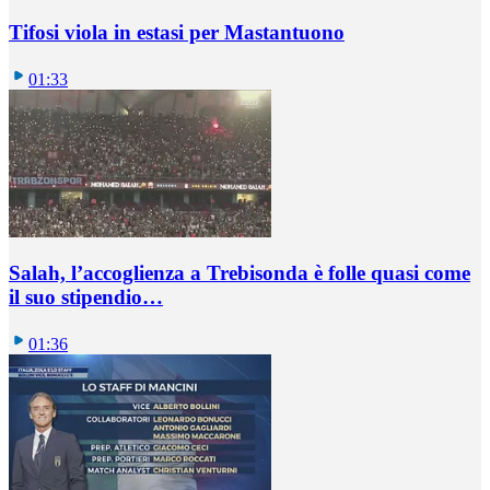
Tifosi viola in estasi per Mastantuono
01:33
Salah, l’accoglienza a Trebisonda è folle quasi come
il suo stipendio…
01:36