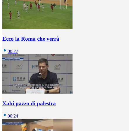
Ecco la Roma che verrà
00:27
Xabi pazzo di palestra
00:24