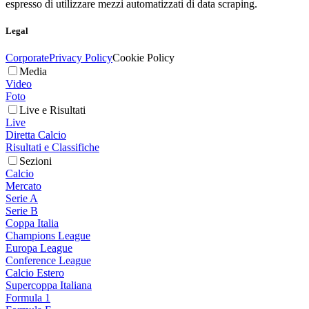
espresso di utilizzare mezzi automatizzati di data scraping.
Legal
Corporate
Privacy Policy
Cookie Policy
Media
Video
Foto
Live e Risultati
Live
Diretta Calcio
Risultati e Classifiche
Sezioni
Calcio
Mercato
Serie A
Serie B
Coppa Italia
Champions League
Europa League
Conference League
Calcio Estero
Supercoppa Italiana
Formula 1