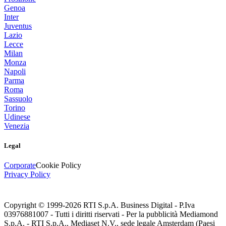
Genoa
Inter
Juventus
Lazio
Lecce
Milan
Monza
Napoli
Parma
Roma
Sassuolo
Torino
Udinese
Venezia
Legal
Corporate
Cookie Policy
Privacy Policy
Copyright © 1999-
2026
RTI S.p.A. Business Digital - P.Iva
03976881007 - Tutti i diritti riservati - Per la pubblicità Mediamond
S.p.A. - RTI S.p.A., Mediaset N.V., sede legale Amsterdam (Paesi