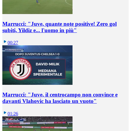
Marrucci: "Juve, quante note positive! Zero gol
subiti, Yildiz e... l'uomo in più"
00:27
Marrucci: "Juve, il centrocampo non convince e
davanti Vlahovic ha lasciato un vuoto"
01:26