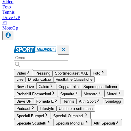
Video
Foto
Tennis
Drive UP
F1
MotoGp
Video
Pressing
Sportmediaset XXL
Foto
Live
Diretta Calcio
Risultati e Classifiche
News Live
Calcio
Coppa Italia
Supercoppa Italiana
Probabili Formazioni
Squadre
Mercato
Motori
Drive UP
Formula E
Tennis
Altri Sport
Sondaggi
Podcast
Lifestyle
Un libro a settimana
Speciali Europei
Speciali Olimpiadi
Speciale Scudetti
Speciali Mondiali
Altri Speciali