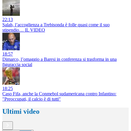
22:13
Salah, l’accoglienza a Trebisonda è folle quasi come il suo
stipendio… IL VIDEO
18:57
Dimarco, l’omaggio a Baresi in conferenza si trasforma in una
figuraccia social
18:25
Caso Fifa, anche la Conmebol sudamericana contro Infantino:
"Preoccupati, il calcio è di tutti"
Ultimi video