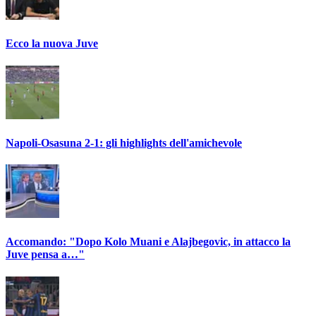
Ecco la nuova Juve
Napoli-Osasuna 2-1: gli highlights dell'amichevole
Accomando: "Dopo Kolo Muani e Alajbegovic, in attacco la
Juve pensa a…"