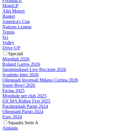
Formula E
MotoGP
Altri Motori
Basket
America's Cup
Nations League
Tennis
Sci
Volley
Drive UP
Speciali
Mondiali 2026
Roland Garros 2026
Sportmediaset Live Riccione 2026
Scudetto Inter 2026
Olimpiadi Invernali Milano Cortina 2026
Super Bowl 2026
Eicma 2025
Mondiale per club 2025
EICMA Riding Fest 2025
Paralimpiadi Parigi 2024
Olimpiadi Parigi 2024
Euro 2024
Squadra Serie A
Atalanta