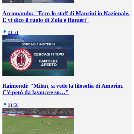
Accomando: "Ecco lo staff di Mancini in Nazionale.
E vi dico il ruolo di Zola e Ranieri"
01:51
Raimondi: "Milan, si vede la filosofia di Amorim.
C'è però da lavorare su…"
01:58