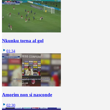
Nkunku torna al gol
01:34
Amorim non si nasconde
02:30