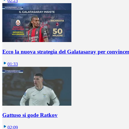
02:23
Ecco la nuova strategia del Galatasaray per convincer
01:33
Gattuso si gode Ratkov
02:09