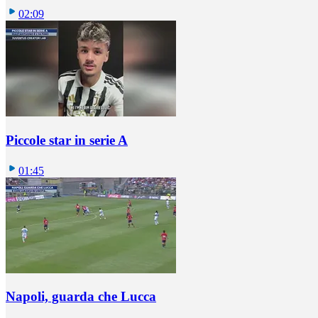
02:09
Piccole star in serie A
01:45
Napoli, guarda che Lucca