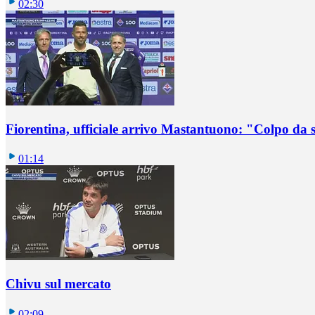
02:30
Fiorentina, ufficiale arrivo Mastantuono: "Colpo da
01:14
Chivu sul mercato
02:09