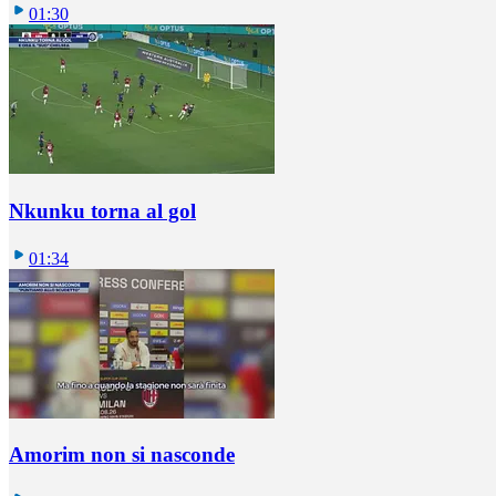
01:30
Nkunku torna al gol
01:34
Amorim non si nasconde