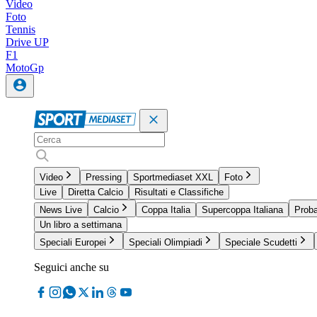
Video
Foto
Tennis
Drive UP
F1
MotoGp
Video
Pressing
Sportmediaset XXL
Foto
Live
Diretta Calcio
Risultati e Classifiche
News Live
Calcio
Coppa Italia
Supercoppa Italiana
Proba
Un libro a settimana
Speciali Europei
Speciali Olimpiadi
Speciale Scudetti
Seguici anche su