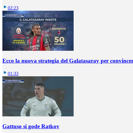
02:23
Ecco la nuova strategia del Galatasaray per convincer
01:33
Gattuso si gode Ratkov