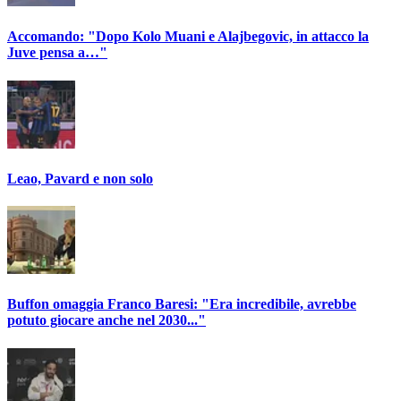
Accomando: "Dopo Kolo Muani e Alajbegovic, in attacco la
Juve pensa a…"
Leao, Pavard e non solo
Buffon omaggia Franco Baresi: "Era incredibile, avrebbe
potuto giocare anche nel 2030..."