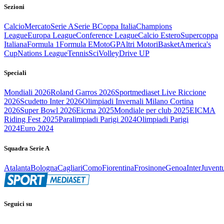
Sezioni
Calcio
Mercato
Serie A
Serie B
Coppa Italia
Champions
League
Europa League
Conference League
Calcio Estero
Supercoppa
Italiana
Formula 1
Formula E
MotoGP
Altri Motori
Basket
America's
Cup
Nations League
Tennis
Sci
Volley
Drive UP
Speciali
Mondiali 2026
Roland Garros 2026
Sportmediaset Live Riccione
2026
Scudetto Inter 2026
Olimpiadi Invernali Milano Cortina
2026
Super Bowl 2026
Eicma 2025
Mondiale per club 2025
EICMA
Riding Fest 2025
Paralimpiadi Parigi 2024
Olimpiadi Parigi
2024
Euro 2024
Squadra Serie A
Atalanta
Bologna
Cagliari
Como
Fiorentina
Frosinone
Genoa
Inter
Juvent
Seguici su