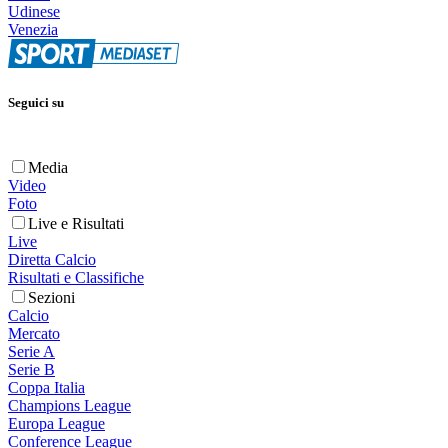
Udinese
Venezia
Seguici su
Media
Video
Foto
Live e Risultati
Live
Diretta Calcio
Risultati e Classifiche
Sezioni
Calcio
Mercato
Serie A
Serie B
Coppa Italia
Champions League
Europa League
Conference League