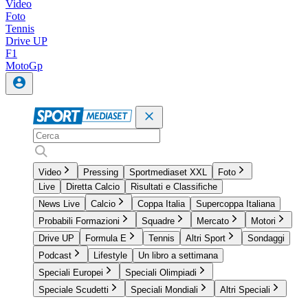
Video
Foto
Tennis
Drive UP
F1
MotoGp
Video
Pressing
Sportmediaset XXL
Foto
Live
Diretta Calcio
Risultati e Classifiche
News Live
Calcio
Coppa Italia
Supercoppa Italiana
Probabili Formazioni
Squadre
Mercato
Motori
Drive UP
Formula E
Tennis
Altri Sport
Sondaggi
Podcast
Lifestyle
Un libro a settimana
Speciali Europei
Speciali Olimpiadi
Speciale Scudetti
Speciali Mondiali
Altri Speciali