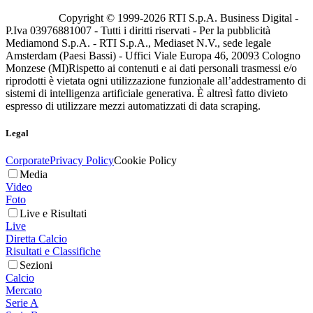
Copyright © 1999-
2026
RTI S.p.A. Business Digital -
P.Iva 03976881007 - Tutti i diritti riservati - Per la pubblicità
Mediamond S.p.A. - RTI S.p.A., Mediaset N.V., sede legale
Amsterdam (Paesi Bassi) - Uffici Viale Europa 46, 20093 Cologno
Monzese (MI)
Rispetto ai contenuti e ai dati personali trasmessi e/o
riprodotti è vietata ogni utilizzazione funzionale all’addestramento di
sistemi di intelligenza artificiale generativa. È altresì fatto divieto
espresso di utilizzare mezzi automatizzati di data scraping.
Legal
Corporate
Privacy Policy
Cookie Policy
Media
Video
Foto
Live e Risultati
Live
Diretta Calcio
Risultati e Classifiche
Sezioni
Calcio
Mercato
Serie A