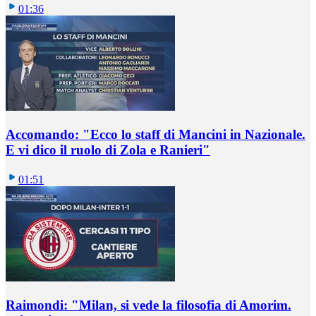
01:36
Accomando: "Ecco lo staff di Mancini in Nazionale.
E vi dico il ruolo di Zola e Ranieri"
01:51
Raimondi: "Milan, si vede la filosofia di Amorim.