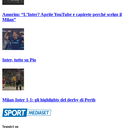
Amorim: “L’Inter? Aprite YouTube e capirete perché scelgo il
Milan”
Inter, tutto su Pio
Milan-Inter 1-1: gli highlights del derby di Perth
Seguici su