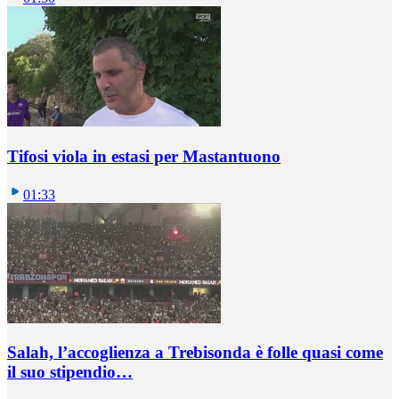
Tifosi viola in estasi per Mastantuono
01:33
Salah, l’accoglienza a Trebisonda è folle quasi come
il suo stipendio…