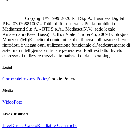
Copyright © 1999-
2026
RTI S.p.A. Business Digital -
P.Iva 03976881007 - Tutti i diritti riservati - Per la pubblicità
Mediamond S.p.A. - RTI S.p.A., Mediaset N.V., sede legale
Amsterdam (Paesi Bassi) - Uffici Viale Europa 46, 20093 Cologno
Monzese (MI)
Rispetto ai contenuti e ai dati personali trasmessi e/o
riprodotti è vietata ogni utilizzazione funzionale all’addestramento di
sistemi di intelligenza artificiale generativa. È altresì fatto divieto
espresso di utilizzare mezzi automatizzati di data scraping.
Legal
Corporate
Privacy Policy
Cookie Policy
Media
Video
Foto
Live e Risultati
Live
Diretta Calcio
Risultati e Classifiche