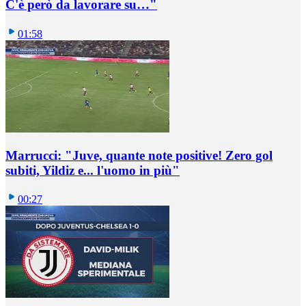
C'è però da lavorare su…"
01:58
Marrucci: "Juve, quante note positive! Zero gol
subiti, Yildiz e... l'uomo in più"
00:27