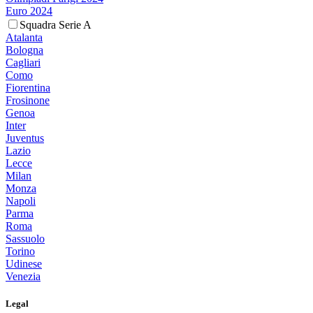
Euro 2024
Squadra Serie A
Atalanta
Bologna
Cagliari
Como
Fiorentina
Frosinone
Genoa
Inter
Juventus
Lazio
Lecce
Milan
Monza
Napoli
Parma
Roma
Sassuolo
Torino
Udinese
Venezia
Legal