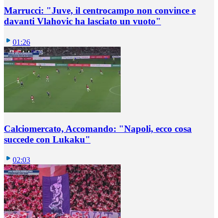
Marrucci: "Juve, il centrocampo non convince e
davanti Vlahovic ha lasciato un vuoto"
01:26
Calciomercato, Accomando: "Napoli, ecco cosa
succede con Lukaku"
02:03