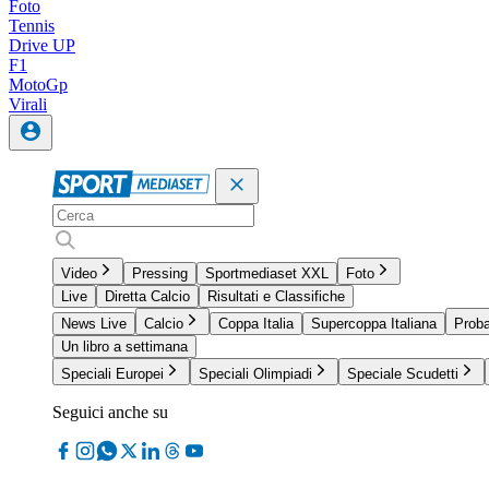
Foto
Tennis
Drive UP
F1
MotoGp
Virali
Video
Pressing
Sportmediaset XXL
Foto
Live
Diretta Calcio
Risultati e Classifiche
News Live
Calcio
Coppa Italia
Supercoppa Italiana
Proba
Un libro a settimana
Speciali Europei
Speciali Olimpiadi
Speciale Scudetti
Seguici anche su