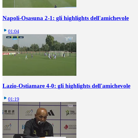
Napoli-Osasuna 2-1: gli highlights dell'amichevole
01:04
Lazio-Ostiamare 4-0: gli highlights dell'amichevole
01:19