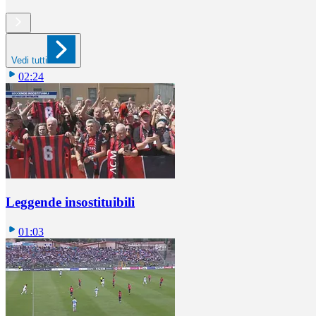
Vedi tutti
02:24
Leggende insostituibili
01:03