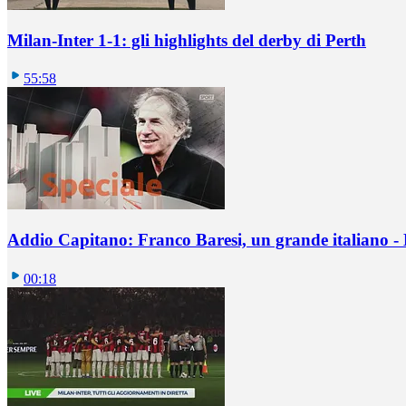
Milan-Inter 1-1: gli highlights del derby di Perth
55:58
Addio Capitano: Franco Baresi, un grande italiano - L
00:18