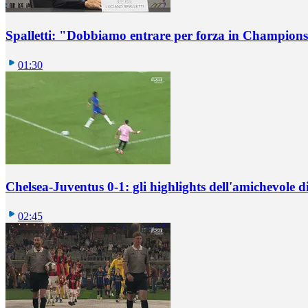
Spalletti: "Dobbiamo entrare per forza in Champions
01:30
Chelsea-Juventus 0-1: gli highlights dell'amichevole
02:45