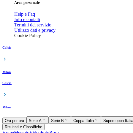
Area personale
Help e Faq
Info e contatti
Termini del servizio
Utilizzo dati e privacy
Cookie Policy
Calcio
Milan
Calcio
Milan
Ora per ora
Serie A
Serie B
Coppa Italia
Supercoppa Itali
Risultati e Classifiche
Home
Mercato
Video
Foto
Rosa