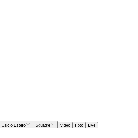
Calcio Estero
Squadre
Video
Foto
Live