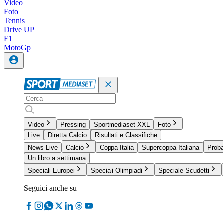
Video
Foto
Tennis
Drive UP
F1
MotoGp
Video
Pressing
Sportmediaset XXL
Foto
Live
Diretta Calcio
Risultati e Classifiche
News Live
Calcio
Coppa Italia
Supercoppa Italiana
Proba
Un libro a settimana
Speciali Europei
Speciali Olimpiadi
Speciale Scudetti
Seguici anche su