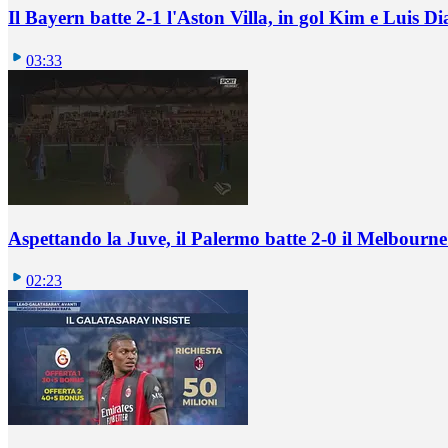
Il Bayern batte 2-1 l'Aston Villa, in gol Kim e Luis Di
03:33
Aspettando la Juve, il Palermo batte 2-0 il Melbourne
02:23