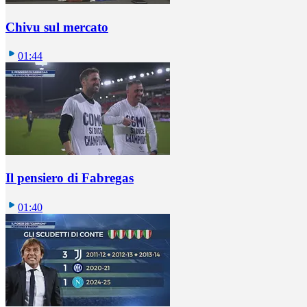
Chivu sul mercato
01:44
Il pensiero di Fabregas
01:40