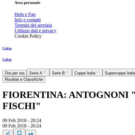
Area personale
Help e Faq
Info e contatti
Termini del servizio
Utilizzo dati e privacy
Cookie Policy
Calcio
Calcio
Ora per ora
Serie A
Serie B
Coppa Italia
Supercoppa Itali
Risultati e Classifiche
FIORENTINA: ANTOGNONI 
FISCHI"
09 Feb 2018 - 20:24
09 Feb 2018 - 20:24