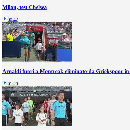
Milan, test Chelsea
00:42
Arnaldi fuori a Montreal: eliminato da Griekspoor i
01:29