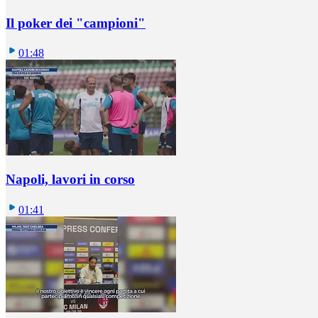
Il poker dei "campioni"
01:48
Napoli, lavori in corso
01:41