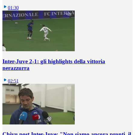
01:30
Inter-Juve 2-1: gli highlights della vittoria
nerazzurra
02:51
Chivu post Inter-Juve: "Non siamo ancora pronti, il