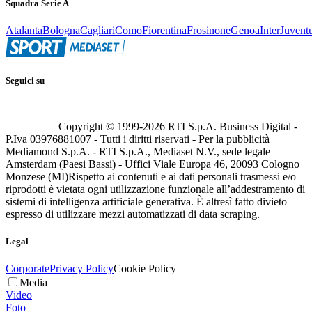
Squadra Serie A
Atalanta
Bologna
Cagliari
Como
Fiorentina
Frosinone
Genoa
Inter
Juvent
Seguici su
Copyright © 1999-
2026
RTI S.p.A. Business Digital -
P.Iva 03976881007 - Tutti i diritti riservati - Per la pubblicità
Mediamond S.p.A. - RTI S.p.A., Mediaset N.V., sede legale
Amsterdam (Paesi Bassi) - Uffici Viale Europa 46, 20093 Cologno
Monzese (MI)
Rispetto ai contenuti e ai dati personali trasmessi e/o
riprodotti è vietata ogni utilizzazione funzionale all’addestramento di
sistemi di intelligenza artificiale generativa. È altresì fatto divieto
espresso di utilizzare mezzi automatizzati di data scraping.
Legal
Corporate
Privacy Policy
Cookie Policy
Media
Video
Foto