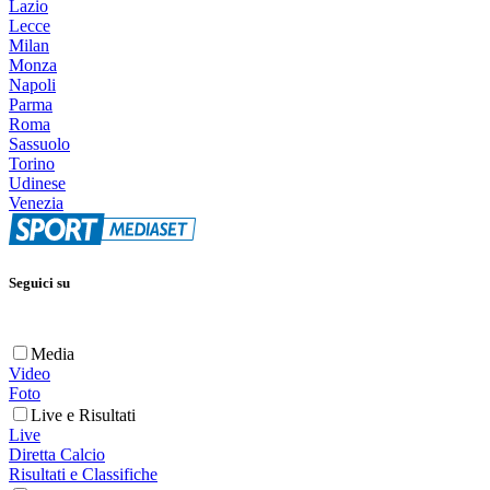
Lazio
Lecce
Milan
Monza
Napoli
Parma
Roma
Sassuolo
Torino
Udinese
Venezia
Seguici su
Media
Video
Foto
Live e Risultati
Live
Diretta Calcio
Risultati e Classifiche