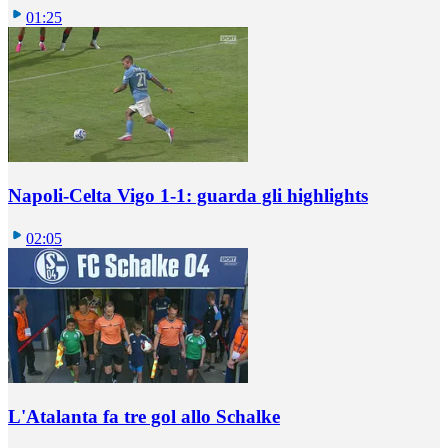
01:25
Napoli-Celta Vigo 1-1: guarda gli highlights
02:05
L'Atalanta fa tre gol allo Schalke