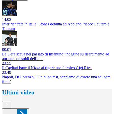
14:08
Inter rientrata in Italia: Stones debutta ad Appiano, riecco Lautaro e
Thuram
00:01
La Uefa scava nel passato di Infantino: indagine su risarcimento ad
amante con soldi dell'ente
23:55
Il Cagliari batte il Nizza ai rigori: suo il trofeo Gigi Riva
23:49
Napoli, Di Lorenzo: "Un buon test, sappiamo di essere una squadra
forte"
Ultimi video