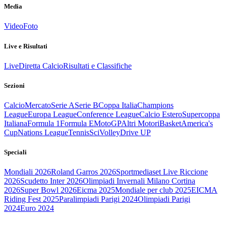
Media
Video
Foto
Live e Risultati
Live
Diretta Calcio
Risultati e Classifiche
Sezioni
Calcio
Mercato
Serie A
Serie B
Coppa Italia
Champions
League
Europa League
Conference League
Calcio Estero
Supercoppa
Italiana
Formula 1
Formula E
MotoGP
Altri Motori
Basket
America's
Cup
Nations League
Tennis
Sci
Volley
Drive UP
Speciali
Mondiali 2026
Roland Garros 2026
Sportmediaset Live Riccione
2026
Scudetto Inter 2026
Olimpiadi Invernali Milano Cortina
2026
Super Bowl 2026
Eicma 2025
Mondiale per club 2025
EICMA
Riding Fest 2025
Paralimpiadi Parigi 2024
Olimpiadi Parigi
2024
Euro 2024