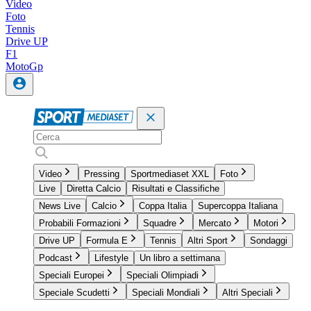
Video
Foto
Tennis
Drive UP
F1
MotoGp
Video
Pressing
Sportmediaset XXL
Foto
Live
Diretta Calcio
Risultati e Classifiche
News Live
Calcio
Coppa Italia
Supercoppa Italiana
Probabili Formazioni
Squadre
Mercato
Motori
Drive UP
Formula E
Tennis
Altri Sport
Sondaggi
Podcast
Lifestyle
Un libro a settimana
Speciali Europei
Speciali Olimpiadi
Speciale Scudetti
Speciali Mondiali
Altri Speciali