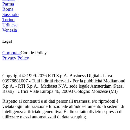
Parma
Roma
Sassuolo
Torino
Udinese
Venezia
Legal
Corporate
Cookie Policy
Privacy Policy
Copyright © 1999-
2026
RTI S.p.A. Business Digital - P.Iva
03976881007 - Tutti i diritti riservati - Per la pubblicità Mediamond
S.p.A. - RTI S.p.A., Mediaset N.V., sede legale Amsterdam (Paesi
Bassi) - Uffici Viale Europa 46, 20093 Cologno Monzese (MI)
Rispetto ai contenuti e ai dati personali trasmessi e/o riprodotti è
vietata ogni utilizzazione funzionale all’addestramento di sistemi di
intelligenza artificiale generativa. È altresì fatto divieto espresso di
utilizzare mezzi automatizzati di data scraping.