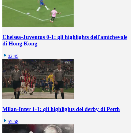
Chelsea-Juventus 0-1: gli highlights dell'amichevole
di Hong Kong
02:45
Milan-Inter 1-1: gli highlights del derby di Perth
55:58