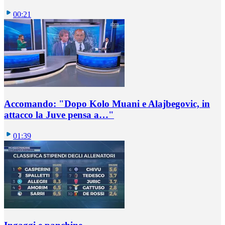
00:21
Accomando: "Dopo Kolo Muani e Alajbegovic, in
attacco la Juve pensa a…"
01:39