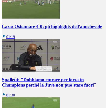
Lazio-Ostiamare 4-0: gli highlights dell'amichevole
01:19
Spalletti: "Dobbiamo entrare per forza in
Champions perché la Juve non può stare fuori"
01:30