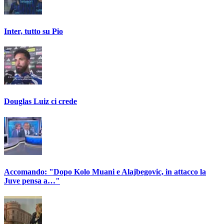
Inter, tutto su Pio
Douglas Luiz ci crede
Accomando: "Dopo Kolo Muani e Alajbegovic, in attacco la
Juve pensa a…"