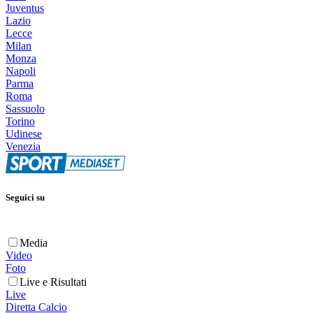
Juventus
Lazio
Lecce
Milan
Monza
Napoli
Parma
Roma
Sassuolo
Torino
Udinese
Venezia
Seguici su
Media
Video
Foto
Live e Risultati
Live
Diretta Calcio