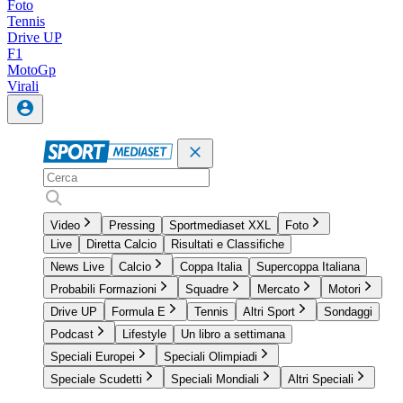
Foto
Tennis
Drive UP
F1
MotoGp
Virali
Video
Pressing
Sportmediaset XXL
Foto
Live
Diretta Calcio
Risultati e Classifiche
News Live
Calcio
Coppa Italia
Supercoppa Italiana
Probabili Formazioni
Squadre
Mercato
Motori
Drive UP
Formula E
Tennis
Altri Sport
Sondaggi
Podcast
Lifestyle
Un libro a settimana
Speciali Europei
Speciali Olimpiadi
Speciale Scudetti
Speciali Mondiali
Altri Speciali