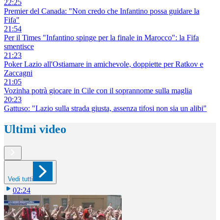
22:25
Premier del Canada: "Non credo che Infantino possa guidare la
Fifa"
21:54
Per il Times "Infantino spinge per la finale in Marocco": la Fifa
smentisce
21:23
Poker Lazio all'Ostiamare in amichevole, doppiette per Ratkov e
Zaccagni
21:05
Vozinha potrà giocare in Cile con il soprannome sulla maglia
20:23
Gattuso: "Lazio sulla strada giusta, assenza tifosi non sia un alibi"
Ultimi video
Vedi tutti
02:24