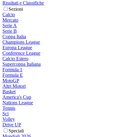
Risultati e Classifiche
Sezioni
Calcio
Mercato
Serie A
Serie B
Coppa Italia
Champions League
Europa League
Conference League
Calcio Estero
Supercoppa Italiana
Formula 1
Formula E
MotoGP
Altri Motori
Basket
America's Cup
Nations League
Tennis
Sci
Volley
Drive UP
Speciali
Mondiali 2026