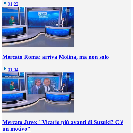
01:22
Mercato Roma: arriva Molina, ma non solo
01:04
Mercato Juve: "Vicario più avanti di Suzuki? C'è
un motivo"