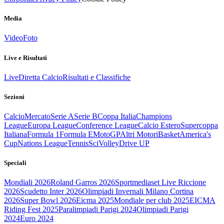
Media
Video
Foto
Live e Risultati
Live
Diretta Calcio
Risultati e Classifiche
Sezioni
Calcio
Mercato
Serie A
Serie B
Coppa Italia
Champions
League
Europa League
Conference League
Calcio Estero
Supercoppa
Italiana
Formula 1
Formula E
MotoGP
Altri Motori
Basket
America's
Cup
Nations League
Tennis
Sci
Volley
Drive UP
Speciali
Mondiali 2026
Roland Garros 2026
Sportmediaset Live Riccione
2026
Scudetto Inter 2026
Olimpiadi Invernali Milano Cortina
2026
Super Bowl 2026
Eicma 2025
Mondiale per club 2025
EICMA
Riding Fest 2025
Paralimpiadi Parigi 2024
Olimpiadi Parigi
2024
Euro 2024