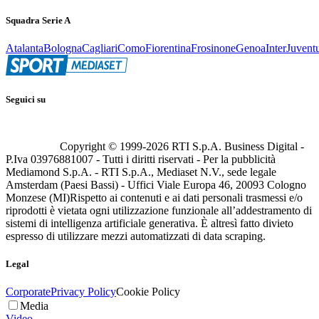
Squadra Serie A
Atalanta
Bologna
Cagliari
Como
Fiorentina
Frosinone
Genoa
Inter
Juvent
Seguici su
Copyright © 1999-
2026
RTI S.p.A. Business Digital -
P.Iva 03976881007 - Tutti i diritti riservati - Per la pubblicità
Mediamond S.p.A. - RTI S.p.A., Mediaset N.V., sede legale
Amsterdam (Paesi Bassi) - Uffici Viale Europa 46, 20093 Cologno
Monzese (MI)
Rispetto ai contenuti e ai dati personali trasmessi e/o
riprodotti è vietata ogni utilizzazione funzionale all’addestramento di
sistemi di intelligenza artificiale generativa. È altresì fatto divieto
espresso di utilizzare mezzi automatizzati di data scraping.
Legal
Corporate
Privacy Policy
Cookie Policy
Media
Video