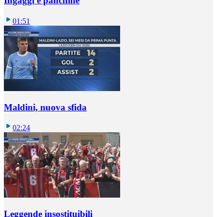
Ingaggi e panchine
01:51
Maldini, nuova sfida
02:24
Leggende insostituibili