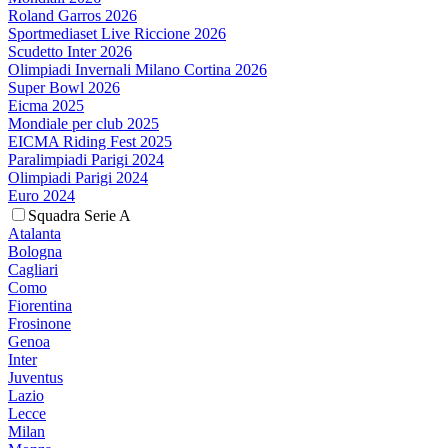
Roland Garros 2026
Sportmediaset Live Riccione 2026
Scudetto Inter 2026
Olimpiadi Invernali Milano Cortina 2026
Super Bowl 2026
Eicma 2025
Mondiale per club 2025
EICMA Riding Fest 2025
Paralimpiadi Parigi 2024
Olimpiadi Parigi 2024
Euro 2024
Squadra Serie A
Atalanta
Bologna
Cagliari
Como
Fiorentina
Frosinone
Genoa
Inter
Juventus
Lazio
Lecce
Milan