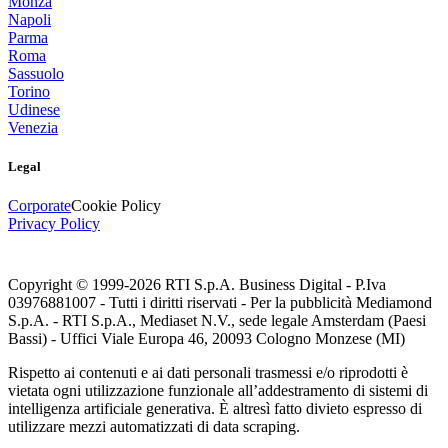
Monza
Napoli
Parma
Roma
Sassuolo
Torino
Udinese
Venezia
Legal
Corporate
Cookie Policy
Privacy Policy
Copyright © 1999-
2026
RTI S.p.A. Business Digital - P.Iva
03976881007 - Tutti i diritti riservati - Per la pubblicità Mediamond
S.p.A. - RTI S.p.A., Mediaset N.V., sede legale Amsterdam (Paesi
Bassi) - Uffici Viale Europa 46, 20093 Cologno Monzese (MI)
Rispetto ai contenuti e ai dati personali trasmessi e/o riprodotti è
vietata ogni utilizzazione funzionale all’addestramento di sistemi di
intelligenza artificiale generativa. È altresì fatto divieto espresso di
utilizzare mezzi automatizzati di data scraping.