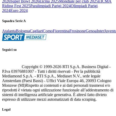
2026
Super Bowl 2026
Eicma 2025
Mondiale per club 2025
EICMA
Riding Fest 2025
Paralimpiadi Parigi 2024
Olimpiadi Parigi
2024
Euro 2024
Squadra Serie A
Atalanta
Bologna
Cagliari
Como
Fiorentina
Frosinone
Genoa
Inter
Juvent
Seguici su
Copyright © 1999-
2026
RTI S.p.A. Business Digital -
P.Iva 03976881007 - Tutti i diritti riservati - Per la pubblicità
Mediamond S.p.A. - RTI S.p.A., Mediaset N.V., sede legale
Amsterdam (Paesi Bassi) - Uffici Viale Europa 46, 20093 Cologno
Monzese (MI)
Rispetto ai contenuti e ai dati personali trasmessi e/o
riprodotti è vietata ogni utilizzazione funzionale all’addestramento di
sistemi di intelligenza artificiale generativa. È altresì fatto divieto
espresso di utilizzare mezzi automatizzati di data scraping.
Legal