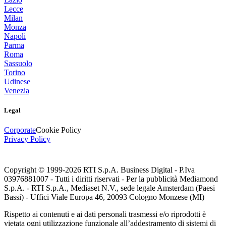
Lecce
Milan
Monza
Napoli
Parma
Roma
Sassuolo
Torino
Udinese
Venezia
Legal
Corporate
Cookie Policy
Privacy Policy
Copyright © 1999-
2026
RTI S.p.A. Business Digital - P.Iva
03976881007 - Tutti i diritti riservati - Per la pubblicità Mediamond
S.p.A. - RTI S.p.A., Mediaset N.V., sede legale Amsterdam (Paesi
Bassi) - Uffici Viale Europa 46, 20093 Cologno Monzese (MI)
Rispetto ai contenuti e ai dati personali trasmessi e/o riprodotti è
vietata ogni utilizzazione funzionale all’addestramento di sistemi di