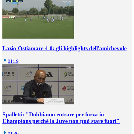
Lazio-Ostiamare 4-0: gli highlights dell'amichevole
01:19
Spalletti: "Dobbiamo entrare per forza in
Champions perché la Juve non può stare fuori"
01:30