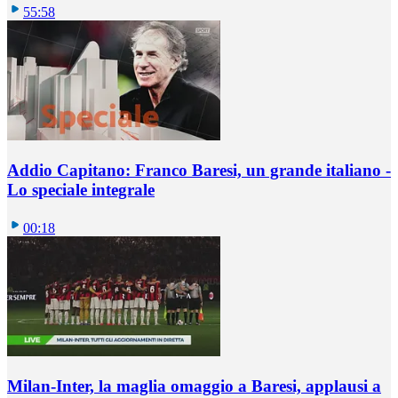
55:58
Addio Capitano: Franco Baresi, un grande italiano -
Lo speciale integrale
00:18
Milan-Inter, la maglia omaggio a Baresi, applausi a