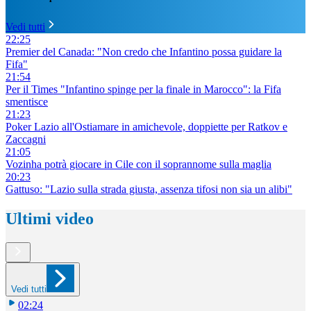
Vedi tutti
22:25
Premier del Canada: "Non credo che Infantino possa guidare la
Fifa"
21:54
Per il Times "Infantino spinge per la finale in Marocco": la Fifa
smentisce
21:23
Poker Lazio all'Ostiamare in amichevole, doppiette per Ratkov e
Zaccagni
21:05
Vozinha potrà giocare in Cile con il soprannome sulla maglia
20:23
Gattuso: "Lazio sulla strada giusta, assenza tifosi non sia un alibi"
Ultimi video
Vedi tutti
02:24