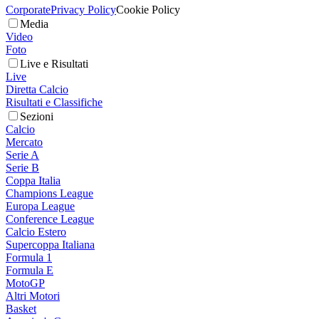
Corporate
Privacy Policy
Cookie Policy
Media
Video
Foto
Live e Risultati
Live
Diretta Calcio
Risultati e Classifiche
Sezioni
Calcio
Mercato
Serie A
Serie B
Coppa Italia
Champions League
Europa League
Conference League
Calcio Estero
Supercoppa Italiana
Formula 1
Formula E
MotoGP
Altri Motori
Basket