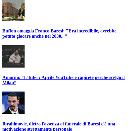
Buffon omaggia Franco Baresi: "Era incredibile, avrebbe
potuto giocare anche nel 2030..."
Amorim: “L’Inter? Aprite YouTube e capirete perché scelgo il
Milan”
Ibrahimovic, dietro l'assenza al funerale di Baresi c'è una
motivazione strettamente personale