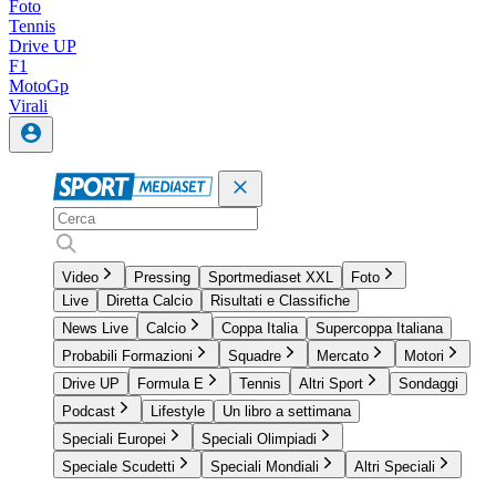
Foto
Tennis
Drive UP
F1
MotoGp
Virali
Video
Pressing
Sportmediaset XXL
Foto
Live
Diretta Calcio
Risultati e Classifiche
News Live
Calcio
Coppa Italia
Supercoppa Italiana
Probabili Formazioni
Squadre
Mercato
Motori
Drive UP
Formula E
Tennis
Altri Sport
Sondaggi
Podcast
Lifestyle
Un libro a settimana
Speciali Europei
Speciali Olimpiadi
Speciale Scudetti
Speciali Mondiali
Altri Speciali