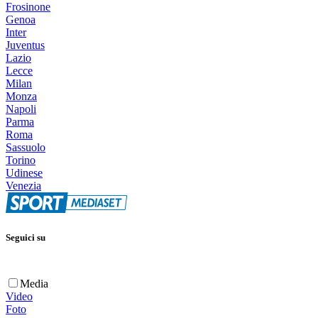
Frosinone
Genoa
Inter
Juventus
Lazio
Lecce
Milan
Monza
Napoli
Parma
Roma
Sassuolo
Torino
Udinese
Venezia
Seguici su
Media
Video
Foto