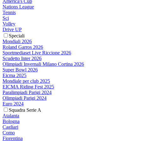
America's Cup
Nations League
Tennis
Sci
Volley
Drive UP
Speciali
Mondiali 2026
Roland Garros 2026
Sportmediaset Live Riccione 2026
Scudetto Inter 2026
Olimpiadi Invernali Milano Cortina 2026
Super Bowl 2026
Eicma 2025
Mondiale per club 2025
EICMA Riding Fest 2025
Paralimpiadi Parigi 2024
Olimpiadi Parigi 2024
Euro 2024
Squadra Serie A
Atalanta
Bologna
Cagliari
Como
Fiorentina