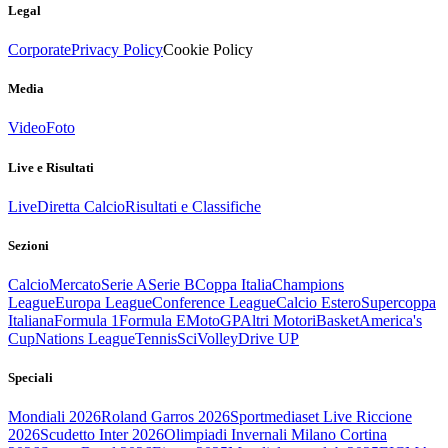
Legal
Corporate
Privacy Policy
Cookie Policy
Media
Video
Foto
Live e Risultati
Live
Diretta Calcio
Risultati e Classifiche
Sezioni
Calcio
Mercato
Serie A
Serie B
Coppa Italia
Champions
League
Europa League
Conference League
Calcio Estero
Supercoppa
Italiana
Formula 1
Formula E
MotoGP
Altri Motori
Basket
America's
Cup
Nations League
Tennis
Sci
Volley
Drive UP
Speciali
Mondiali 2026
Roland Garros 2026
Sportmediaset Live Riccione
2026
Scudetto Inter 2026
Olimpiadi Invernali Milano Cortina