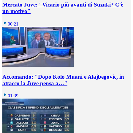
Mercato Juve: "Vicario più avanti di Suzuki? C'è
un motivo"
00:21
Accomando: "Dopo Kolo Muani e Alajbegovic, in
attacco la Juve pensa a…"
01:39