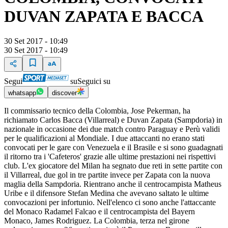
DUVAN ZAPATA E BACCA
30 Set 2017 - 10:49
30 Set 2017 - 10:49
Segui
su
Seguici su
whatsapp
discover
Il commissario tecnico della Colombia, Jose Pekerman, ha
richiamato Carlos Bacca (Villarreal) e Duvan Zapata (Sampdoria) in
nazionale in occasione dei due match contro Paraguay e Perù validi
per le qualificazioni al Mondiale. I due attaccanti no erano stati
convocati per le gare con Venezuela e il Brasile e si sono guadagnati
il ritorno tra i 'Cafeteros' grazie alle ultime prestazioni nei rispettivi
club. L'ex giocatore del Milan ha segnato due reti in sette partite con
il Villarreal, due gol in tre partite invece per Zapata con la nuova
maglia della Sampdoria. Rientrano anche il centrocampista Matheus
Uribe e il difensore Stefan Medina che avevano saltato le ultime
convocazioni per infortunio. Nell'elenco ci sono anche l'attaccante
del Monaco Radamel Falcao e il centrocampista del Bayern
Monaco, James Rodriguez. La Colombia, terza nel girone