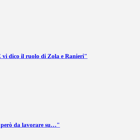
vi dico il ruolo di Zola e Ranieri"
è però da lavorare su…"