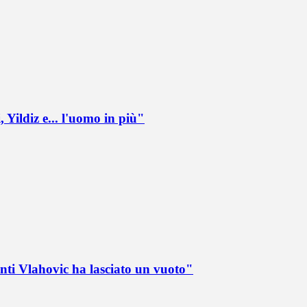
 Yildiz e... l'uomo in più"
nti Vlahovic ha lasciato un vuoto"