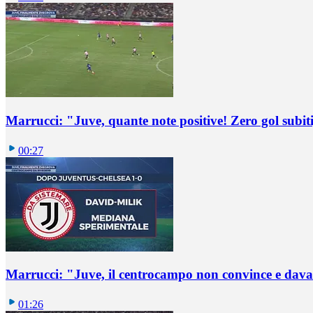
Marrucci: "Juve, quante note positive! Zero gol subiti,
00:27
Marrucci: "Juve, il centrocampo non convince e dava
01:26