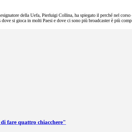
natore della Uefa, Pierluigi Collina, ha spiegato il perché nel corso di
s dove si gioca in molti Paesi e dove ci sono più broadcaster è più com
di fare quattro chiacchere"