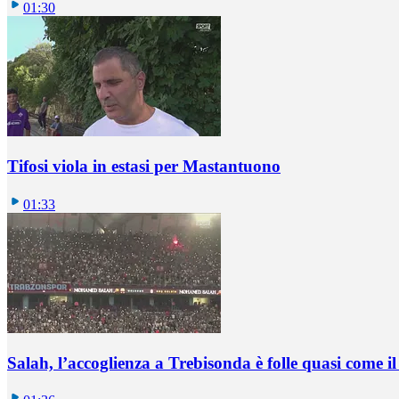
01:30
Tifosi viola in estasi per Mastantuono
01:33
Salah, l’accoglienza a Trebisonda è folle quasi come i