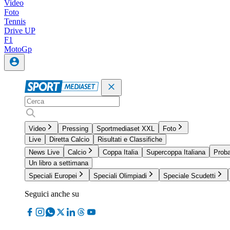
Video
Foto
Tennis
Drive UP
F1
MotoGp
Video
Pressing
Sportmediaset XXL
Foto
Live
Diretta Calcio
Risultati e Classifiche
News Live
Calcio
Coppa Italia
Supercoppa Italiana
Proba
Un libro a settimana
Speciali Europei
Speciali Olimpiadi
Speciale Scudetti
Seguici anche su