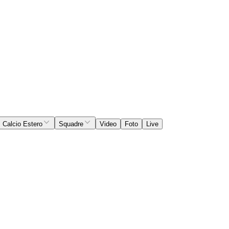
Calcio Estero
Squadre
Video
Foto
Live