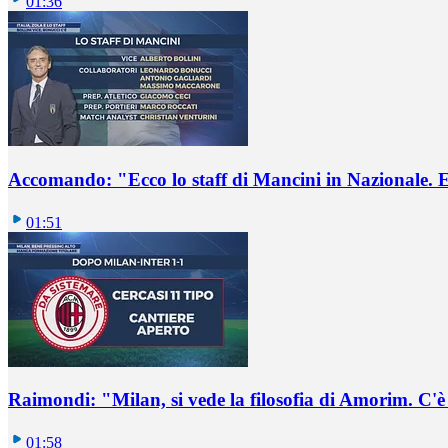
01:36
Accomando: "Ecco lo staff di Mancini in Nazionale. E 
01:51
Raimondi: "Milan, si vede la filosofia di Amorim. C'
01:58