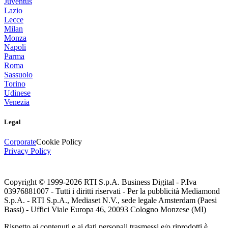
Juventus
Lazio
Lecce
Milan
Monza
Napoli
Parma
Roma
Sassuolo
Torino
Udinese
Venezia
Legal
Corporate
Cookie Policy
Privacy Policy
Copyright © 1999-
2026
RTI S.p.A. Business Digital - P.Iva
03976881007 - Tutti i diritti riservati - Per la pubblicità Mediamond
S.p.A. - RTI S.p.A., Mediaset N.V., sede legale Amsterdam (Paesi
Bassi) - Uffici Viale Europa 46, 20093 Cologno Monzese (MI)
Rispetto ai contenuti e ai dati personali trasmessi e/o riprodotti è