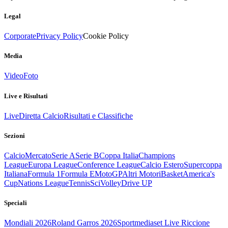
Legal
Corporate
Privacy Policy
Cookie Policy
Media
Video
Foto
Live e Risultati
Live
Diretta Calcio
Risultati e Classifiche
Sezioni
Calcio
Mercato
Serie A
Serie B
Coppa Italia
Champions
League
Europa League
Conference League
Calcio Estero
Supercoppa
Italiana
Formula 1
Formula E
MotoGP
Altri Motori
Basket
America's
Cup
Nations League
Tennis
Sci
Volley
Drive UP
Speciali
Mondiali 2026
Roland Garros 2026
Sportmediaset Live Riccione