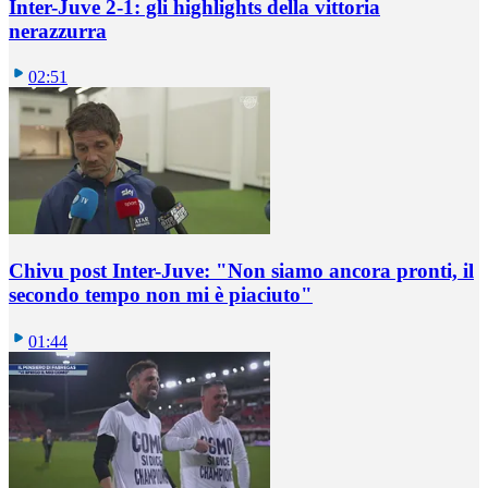
Inter-Juve 2-1: gli highlights della vittoria
nerazzurra
02:51
Chivu post Inter-Juve: "Non siamo ancora pronti, il
secondo tempo non mi è piaciuto"
01:44