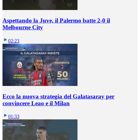
Aspettando la Juve, il Palermo batte 2-0 il
Melbourne City
02:23
Ecco la nuova strategia del Galatasaray per
convincere Leao e il Milan
01:33