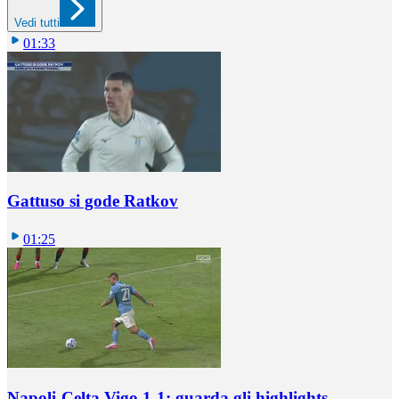
Vedi tutti
01:33
Gattuso si gode Ratkov
01:25
Napoli-Celta Vigo 1-1: guarda gli highlights