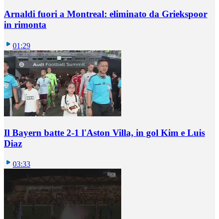
Arnaldi fuori a Montreal: eliminato da Griekspoor
in rimonta
01:29
Il Bayern batte 2-1 l'Aston Villa, in gol Kim e Luis
Diaz
03:33