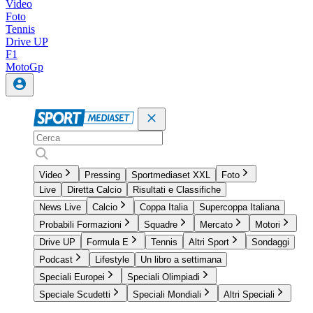
Video
Foto
Tennis
Drive UP
F1
MotoGp
Video
Pressing
Sportmediaset XXL
Foto
Live
Diretta Calcio
Risultati e Classifiche
News Live
Calcio
Coppa Italia
Supercoppa Italiana
Probabili Formazioni
Squadre
Mercato
Motori
Drive UP
Formula E
Tennis
Altri Sport
Sondaggi
Podcast
Lifestyle
Un libro a settimana
Speciali Europei
Speciali Olimpiadi
Speciale Scudetti
Speciali Mondiali
Altri Speciali