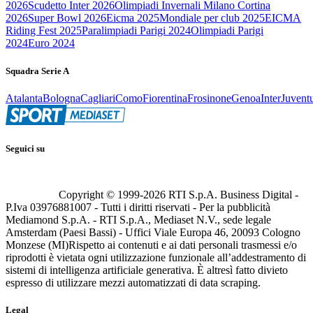
2026
Scudetto Inter 2026
Olimpiadi Invernali Milano Cortina
2026
Super Bowl 2026
Eicma 2025
Mondiale per club 2025
EICMA
Riding Fest 2025
Paralimpiadi Parigi 2024
Olimpiadi Parigi
2024
Euro 2024
Squadra Serie A
Atalanta
Bologna
Cagliari
Como
Fiorentina
Frosinone
Genoa
Inter
Juvent
Seguici su
Copyright © 1999-
2026
RTI S.p.A. Business Digital -
P.Iva 03976881007 - Tutti i diritti riservati - Per la pubblicità
Mediamond S.p.A. - RTI S.p.A., Mediaset N.V., sede legale
Amsterdam (Paesi Bassi) - Uffici Viale Europa 46, 20093 Cologno
Monzese (MI)
Rispetto ai contenuti e ai dati personali trasmessi e/o
riprodotti è vietata ogni utilizzazione funzionale all’addestramento di
sistemi di intelligenza artificiale generativa. È altresì fatto divieto
espresso di utilizzare mezzi automatizzati di data scraping.
Legal