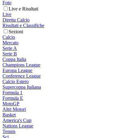
Foto
Live e Risultati
Live
Diretta Calcio
Risultati e Classifiche
Sezioni
Calcio
Mercato
Serie A
Serie B
Coppa Italia
Champions League
Europa League
Conference League
Calcio Estero
Supercoppa Italiana
Formula 1
Formula E
MotoGP
Altri Motori
Basket
America's Cup
Nations League
Tennis
Sci