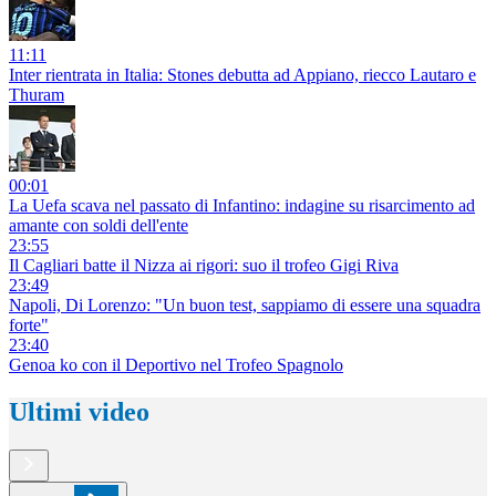
11:11
Inter rientrata in Italia: Stones debutta ad Appiano, riecco Lautaro e
Thuram
00:01
La Uefa scava nel passato di Infantino: indagine su risarcimento ad
amante con soldi dell'ente
23:55
Il Cagliari batte il Nizza ai rigori: suo il trofeo Gigi Riva
23:49
Napoli, Di Lorenzo: "Un buon test, sappiamo di essere una squadra
forte"
23:40
Genoa ko con il Deportivo nel Trofeo Spagnolo
Ultimi video