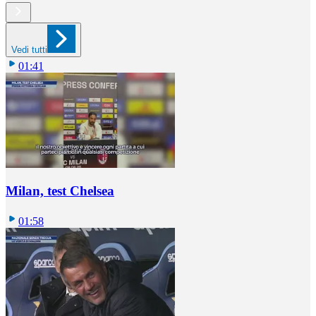
Vedi tutti
01:41
Milan, test Chelsea
01:58