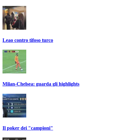
Leao contro tifoso turco
Milan-Chelsea: guarda gli highlights
Il poker dei "campioni"