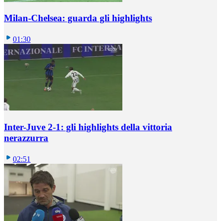
Milan-Chelsea: guarda gli highlights
01:30
Inter-Juve 2-1: gli highlights della vittoria
nerazzurra
02:51