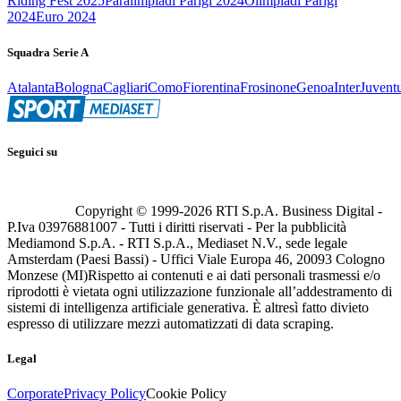
Riding Fest 2025
Paralimpiadi Parigi 2024
Olimpiadi Parigi
2024
Euro 2024
Squadra Serie A
Atalanta
Bologna
Cagliari
Como
Fiorentina
Frosinone
Genoa
Inter
Juvent
Seguici su
Copyright © 1999-
2026
RTI S.p.A. Business Digital -
P.Iva 03976881007 - Tutti i diritti riservati - Per la pubblicità
Mediamond S.p.A. - RTI S.p.A., Mediaset N.V., sede legale
Amsterdam (Paesi Bassi) - Uffici Viale Europa 46, 20093 Cologno
Monzese (MI)
Rispetto ai contenuti e ai dati personali trasmessi e/o
riprodotti è vietata ogni utilizzazione funzionale all’addestramento di
sistemi di intelligenza artificiale generativa. È altresì fatto divieto
espresso di utilizzare mezzi automatizzati di data scraping.
Legal
Corporate
Privacy Policy
Cookie Policy