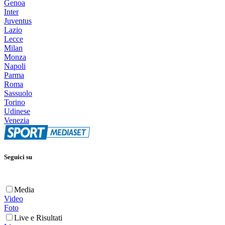
Genoa
Inter
Juventus
Lazio
Lecce
Milan
Monza
Napoli
Parma
Roma
Sassuolo
Torino
Udinese
Venezia
Seguici su
Media
Video
Foto
Live e Risultati