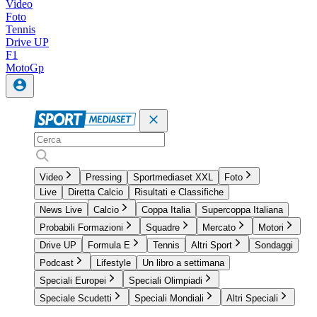
Video
Foto
Tennis
Drive UP
F1
MotoGp
Video
Pressing
Sportmediaset XXL
Foto
Live
Diretta Calcio
Risultati e Classifiche
News Live
Calcio
Coppa Italia
Supercoppa Italiana
Probabili Formazioni
Squadre
Mercato
Motori
Drive UP
Formula E
Tennis
Altri Sport
Sondaggi
Podcast
Lifestyle
Un libro a settimana
Speciali Europei
Speciali Olimpiadi
Speciale Scudetti
Speciali Mondiali
Altri Speciali