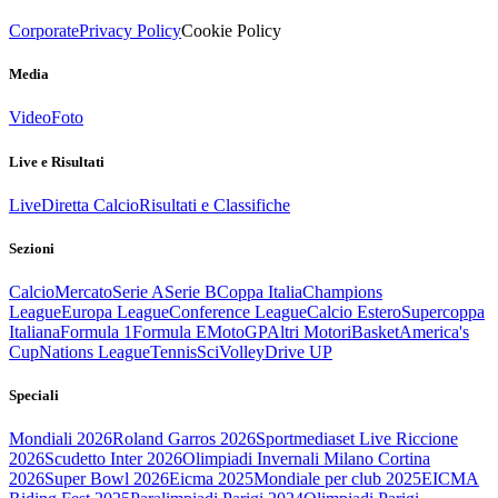
Corporate
Privacy Policy
Cookie Policy
Media
Video
Foto
Live e Risultati
Live
Diretta Calcio
Risultati e Classifiche
Sezioni
Calcio
Mercato
Serie A
Serie B
Coppa Italia
Champions
League
Europa League
Conference League
Calcio Estero
Supercoppa
Italiana
Formula 1
Formula E
MotoGP
Altri Motori
Basket
America's
Cup
Nations League
Tennis
Sci
Volley
Drive UP
Speciali
Mondiali 2026
Roland Garros 2026
Sportmediaset Live Riccione
2026
Scudetto Inter 2026
Olimpiadi Invernali Milano Cortina
2026
Super Bowl 2026
Eicma 2025
Mondiale per club 2025
EICMA