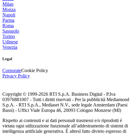
Milan
Monza
Napoli
Parma
Roma
Sassuolo
Torino
Udinese
Venezia
Legal
Corporate
Cookie Policy
Privacy Policy
Copyright © 1999-
2026
RTI S.p.A. Business Digital - P.Iva
03976881007 - Tutti i diritti riservati - Per la pubblicità Mediamond
S.p.A. - RTI S.p.A., Mediaset N.V., sede legale Amsterdam (Paesi
Bassi) - Uffici Viale Europa 46, 20093 Cologno Monzese (MI)
Rispetto ai contenuti e ai dati personali trasmessi e/o riprodotti è
vietata ogni utilizzazione funzionale all’addestramento di sistemi di
intelligenza artificiale generativa. È altresì fatto divieto espresso di