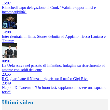
15:07
Bianchedi capo delegazione, il Coni: "Valutare opportunità e
incompatibilità"
14:08
Inter rientrata in Italia: Stones debutta ad Appiano, riecco Lautaro e
Thuram
00:01
La Uefa scava nel passato di Infantino: indagine su risarcimento ad
amante con soldi dell'ente
23:55
Il Cagliari batte il Nizza ai rigori: suo il trofeo Gigi Riva
23:49
Napoli, Di Lorenzo: "Un buon test, sappiamo di essere una squadra
forte"
Ultimi video