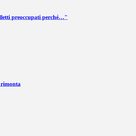
lletti preoccupati perché…"
n rimonta