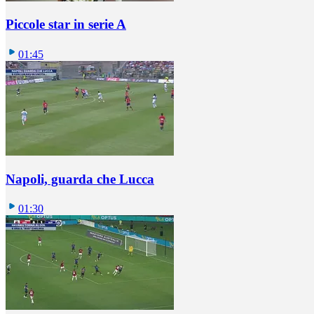
Piccole star in serie A
01:45
Napoli, guarda che Lucca
01:30