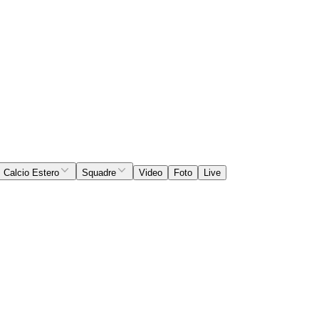
Calcio Estero
Squadre
Video
Foto
Live