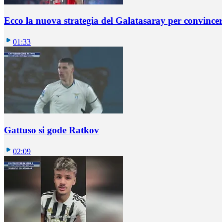
Ecco la nuova strategia del Galatasaray per convincer
01:33
Gattuso si gode Ratkov
02:09