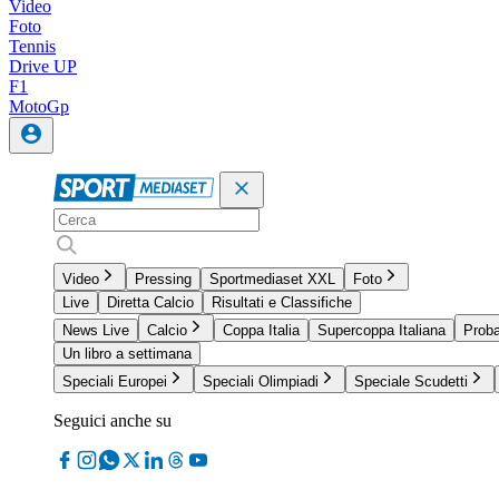
Video
Foto
Tennis
Drive UP
F1
MotoGp
Video
Pressing
Sportmediaset XXL
Foto
Live
Diretta Calcio
Risultati e Classifiche
News Live
Calcio
Coppa Italia
Supercoppa Italiana
Proba
Un libro a settimana
Speciali Europei
Speciali Olimpiadi
Speciale Scudetti
Seguici anche su