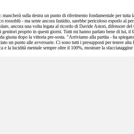
: mancherà sulla destra un punto di riferimento fondamentale per tutta 
co rossoblù - ma sente ancora fastidio, sarebbe pericoloso esporlo al peri
colare, ancora una volta legata al ricordo di Davide Astori, difensore d
tori proprio in questi giorni. Tutti mi hanno parlato bene di lui, il fat
ada giusta dopo la vittoria pre-sosta. "Arriviamo alla partita - ha spiegat
to un punto alle avversarie. Ci sono tutti i presupposti per tenere alta 
 la lucidità mentale sempre oltre il 100%, mostrare la sfacciataggine 