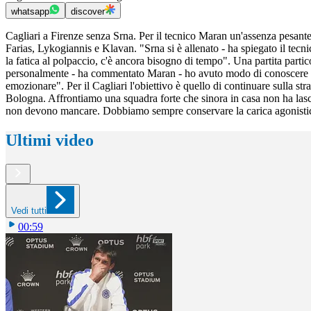
whatsapp
discover
Cagliari a Firenze senza Srna. Per il tecnico Maran un'assenza pesante
Farias, Lykogiannis e Klavan. "Srna si è allenato - ha spiegato il tecni
la fatica al polpaccio, c'è ancora bisogno di tempo". Una partita parti
personalmente - ha commentato Maran - ho avuto modo di conoscere i geni
emozionare". Per il Cagliari l'obiettivo è quello di continuare sulla str
Bologna. Affrontiamo una squadra forte che sinora in casa non ha lascia
non devono mancare. Dobbiamo sempre conservare la carica agonistica e
Ultimi video
Vedi tutti
00:59