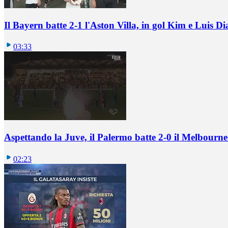
Il Bayern batte 2-1 l'Aston Villa, in gol Kim e Luis Di
03:33
Aspettando la Juve, il Palermo batte 2-0 il Melbourne
02:23