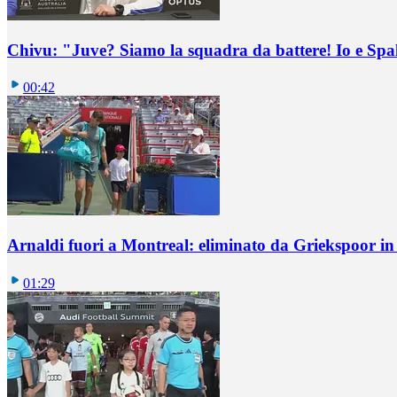
Chivu: "Juve? Siamo la squadra da battere! Io e Spa
00:42
Arnaldi fuori a Montreal: eliminato da Griekspoor i
01:29