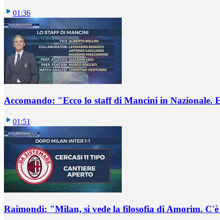
01:36
Accomando: "Ecco lo staff di Mancini in Nazionale. E 
01:51
Raimondi: "Milan, si vede la filosofia di Amorim. C'