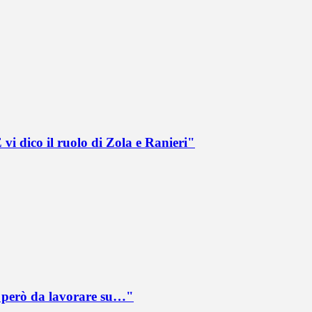
vi dico il ruolo di Zola e Ranieri"
è però da lavorare su…"