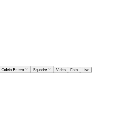
Calcio Estero
Squadre
Video
Foto
Live