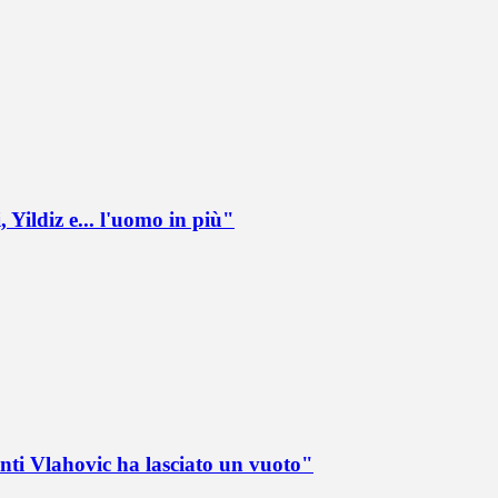
 Yildiz e... l'uomo in più"
nti Vlahovic ha lasciato un vuoto"