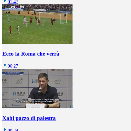
01:47
Ecco la Roma che verrà
00:27
Xabi pazzo di palestra
00:24