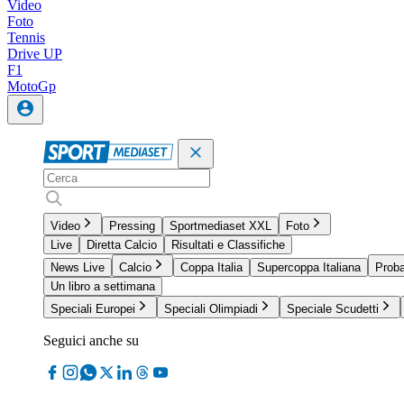
Video
Foto
Tennis
Drive UP
F1
MotoGp
Video
Pressing
Sportmediaset XXL
Foto
Live
Diretta Calcio
Risultati e Classifiche
News Live
Calcio
Coppa Italia
Supercoppa Italiana
Proba
Un libro a settimana
Speciali Europei
Speciali Olimpiadi
Speciale Scudetti
Seguici anche su