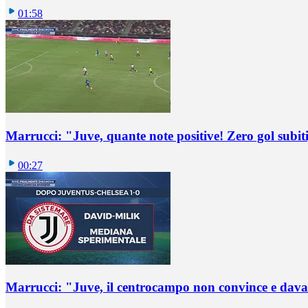
01:58
Marrucci: "Juve, quante note positive! Zero gol subiti,
00:27
Marrucci: "Juve, il centrocampo non convince e dava