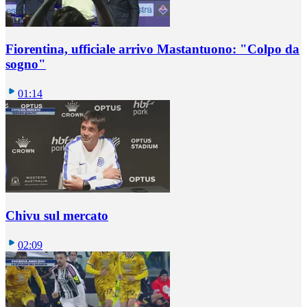
Fiorentina, ufficiale arrivo Mastantuono: "Colpo da
sogno"
01:14
Chivu sul mercato
02:09