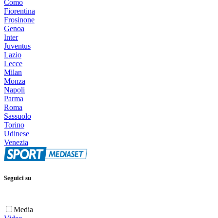
Como
Fiorentina
Frosinone
Genoa
Inter
Juventus
Lazio
Lecce
Milan
Monza
Napoli
Parma
Roma
Sassuolo
Torino
Udinese
Venezia
Seguici su
Media