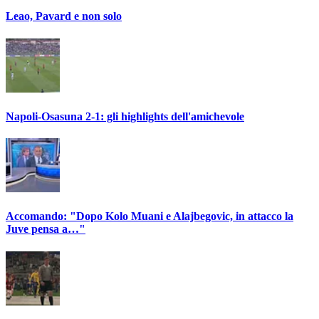
Leao, Pavard e non solo
Napoli-Osasuna 2-1: gli highlights dell'amichevole
Accomando: "Dopo Kolo Muani e Alajbegovic, in attacco la
Juve pensa a…"