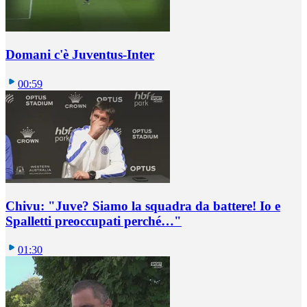
Domani c'è Juventus-Inter
00:59
Chivu: "Juve? Siamo la squadra da battere! Io e
Spalletti preoccupati perché…"
01:30