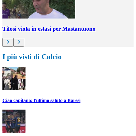
Tifosi viola in estasi per Mastantuono
I più visti di Calcio
Ciao capitano: l'ultimo saluto a Baresi