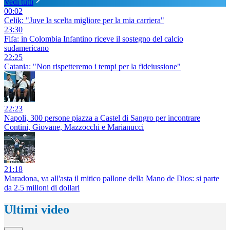
Vedi tutti
00:02
Celik: "Juve la scelta migliore per la mia carriera"
23:30
Fifa: in Colombia Infantino riceve il sostegno del calcio
sudamericano
22:25
Catania: "Non rispetteremo i tempi per la fideiussione"
22:23
Napoli, 300 persone piazza a Castel di Sangro per incontrare
Contini, Giovane, Mazzocchi e Marianucci
21:18
Maradona, va all'asta il mitico pallone della Mano de Dios: si parte
da 2.5 milioni di dollari
Ultimi video