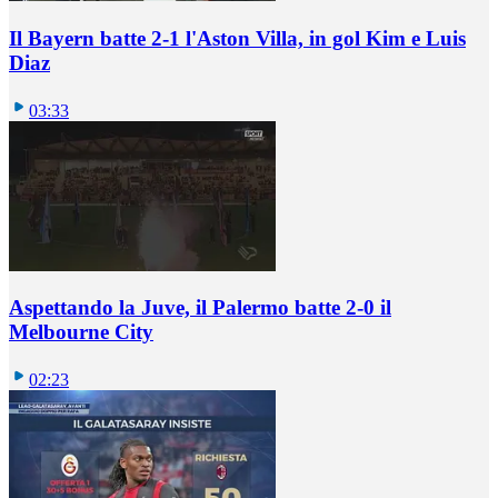
Il Bayern batte 2-1 l'Aston Villa, in gol Kim e Luis
Diaz
03:33
Aspettando la Juve, il Palermo batte 2-0 il
Melbourne City
02:23