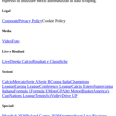
espresso di utilizzare mezzi automatizzati di data scraping.
Legal
Corporate
Privacy Policy
Cookie Policy
Media
Video
Foto
Live e Risultati
Live
Diretta Calcio
Risultati e Classifiche
Sezioni
Calcio
Mercato
Serie A
Serie B
Coppa Italia
Champions
League
Europa League
Conference League
Calcio Estero
Supercoppa
Italiana
Formula 1
Formula E
MotoGP
Altri Motori
Basket
America's
Cup
Nations League
Tennis
Sci
Volley
Drive UP
Speciali
Mondiali 2026
Roland Garros 2026
Sportmediaset Live Riccione