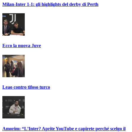
Milan-Inter 1-1: gli highlights del derby di Perth
Ecco la nuova Juve
Leao contro tifoso turco
Amorim: “L’Inter? Aprite YouTube e capirete perché scelgo il