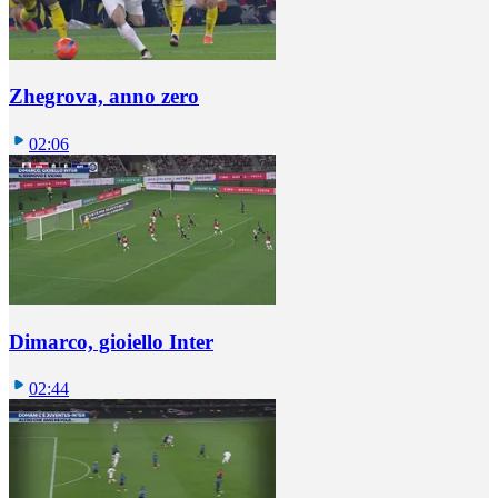
Zhegrova, anno zero
02:06
Dimarco, gioiello Inter
02:44