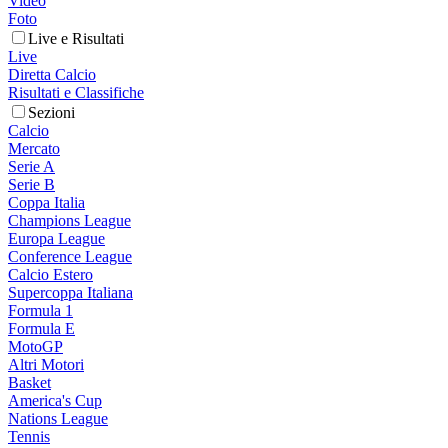
Video
Foto
Live e Risultati
Live
Diretta Calcio
Risultati e Classifiche
Sezioni
Calcio
Mercato
Serie A
Serie B
Coppa Italia
Champions League
Europa League
Conference League
Calcio Estero
Supercoppa Italiana
Formula 1
Formula E
MotoGP
Altri Motori
Basket
America's Cup
Nations League
Tennis