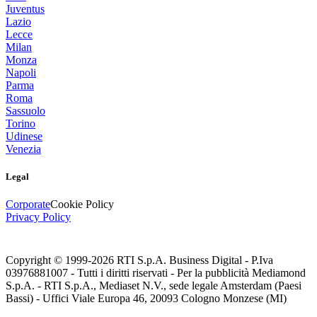
Juventus
Lazio
Lecce
Milan
Monza
Napoli
Parma
Roma
Sassuolo
Torino
Udinese
Venezia
Legal
Corporate
Cookie Policy
Privacy Policy
Copyright © 1999-
2026
RTI S.p.A. Business Digital - P.Iva
03976881007 - Tutti i diritti riservati - Per la pubblicità Mediamond
S.p.A. - RTI S.p.A., Mediaset N.V., sede legale Amsterdam (Paesi
Bassi) - Uffici Viale Europa 46, 20093 Cologno Monzese (MI)