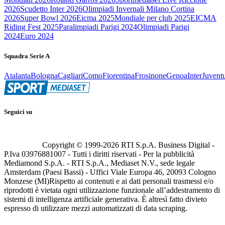
2026
Scudetto Inter 2026
Olimpiadi Invernali Milano Cortina
2026
Super Bowl 2026
Eicma 2025
Mondiale per club 2025
EICMA
Riding Fest 2025
Paralimpiadi Parigi 2024
Olimpiadi Parigi
2024
Euro 2024
Squadra Serie A
Atalanta
Bologna
Cagliari
Como
Fiorentina
Frosinone
Genoa
Inter
Juvent
Seguici su
Copyright © 1999-
2026
RTI S.p.A. Business Digital -
P.Iva 03976881007 - Tutti i diritti riservati - Per la pubblicità
Mediamond S.p.A. - RTI S.p.A., Mediaset N.V., sede legale
Amsterdam (Paesi Bassi) - Uffici Viale Europa 46, 20093 Cologno
Monzese (MI)
Rispetto ai contenuti e ai dati personali trasmessi e/o
riprodotti è vietata ogni utilizzazione funzionale all’addestramento di
sistemi di intelligenza artificiale generativa. È altresì fatto divieto
espresso di utilizzare mezzi automatizzati di data scraping.