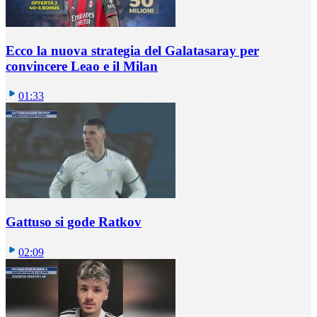
Ecco la nuova strategia del Galatasaray per
convincere Leao e il Milan
01:33
Gattuso si gode Ratkov
02:09