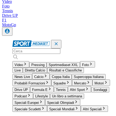
Video
Foto
Tennis
Drive UP
F1
MotoGp
Video
Pressing
Sportmediaset XXL
Foto
Live
Diretta Calcio
Risultati e Classifiche
News Live
Calcio
Coppa Italia
Supercoppa Italiana
Probabili Formazioni
Squadre
Mercato
Motori
Drive UP
Formula E
Tennis
Altri Sport
Sondaggi
Podcast
Lifestyle
Un libro a settimana
Speciali Europei
Speciali Olimpiadi
Speciale Scudetti
Speciali Mondiali
Altri Speciali