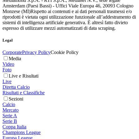
Mediamond S.p.A. - RTI S.p.A., Mediaset N.V., sede legale
Amsterdam (Paesi Bassi) - Uffici Viale Europa 46, 20093 Cologno
Monzese (MI)
Rispetto ai contenuti e ai dati personali trasmessi e/o
riprodotti è vietata ogni utilizzazione funzionale all’addestramento di
sistemi di intelligenza artificiale generativa. È altresì fatto divieto
espresso di utilizzare mezzi automatizzati di data scraping.
Legal
Corporate
Privacy Policy
Cookie Policy
Media
Video
Foto
Live e Risultati
Live
Diretta Calcio
Risultati e Classifiche
Sezioni
Calcio
Mercato
Serie A
Serie B
Coppa Italia
Champions League
Europa League