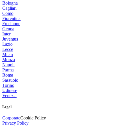
Bologna
Cagliari
Como
Fiorentina
Frosinone
Genoa
Inter
Juventus
Lazio
Lecce
Milan
Monza
Napoli
Parma
Roma
Sassuolo
Torino
Udinese
Venezia
Legal
Corporate
Cookie Policy
Privacy Policy