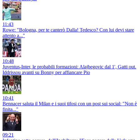
11:43
Rowe: "Bologna, per te canterò Dalla! Tedesco? Con lui devi stare
attento a..."
10:48
Juventus-Inter, le probabili formazioni: Alajbegovic dal 1', Gatti out.
Iddrissou avanti su Bonny per affiancare Pio
10:41
Bennacer saluta il Milan e i suoi tifosi con un post sui social: "Non è
finita..."
09:21