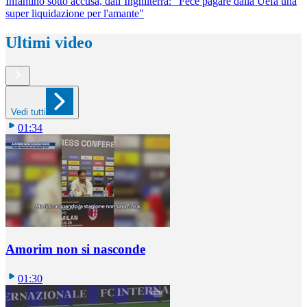
Infantino sotto accusa, dall’Inghilterra: "Fece pagare dalla Uefa una
super liquidazione per l'amante"
Ultimi video
Vedi tutti
01:34
Amorim non si nasconde
01:30