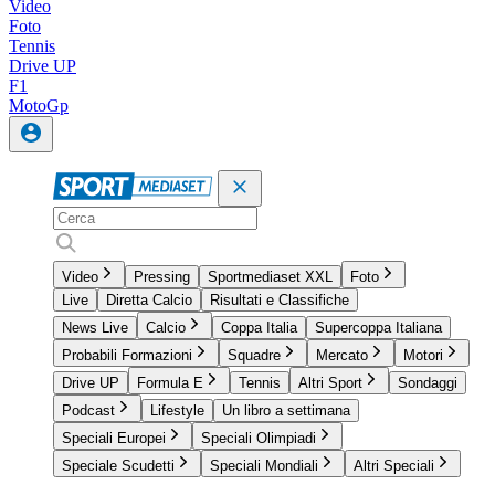
Video
Foto
Tennis
Drive UP
F1
MotoGp
Video
Pressing
Sportmediaset XXL
Foto
Live
Diretta Calcio
Risultati e Classifiche
News Live
Calcio
Coppa Italia
Supercoppa Italiana
Probabili Formazioni
Squadre
Mercato
Motori
Drive UP
Formula E
Tennis
Altri Sport
Sondaggi
Podcast
Lifestyle
Un libro a settimana
Speciali Europei
Speciali Olimpiadi
Speciale Scudetti
Speciali Mondiali
Altri Speciali