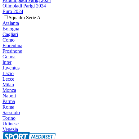
Paralimpiadi Parigi 2024
Olimpiadi Parigi 2024
Euro 2024
Squadra Serie A
Atalanta
Bologna
Cagliari
Como
Fiorentina
Frosinone
Genoa
Inter
Juventus
Lazio
Lecce
Milan
Monza
Napoli
Parma
Roma
Sassuolo
Torino
Udinese
Venezia