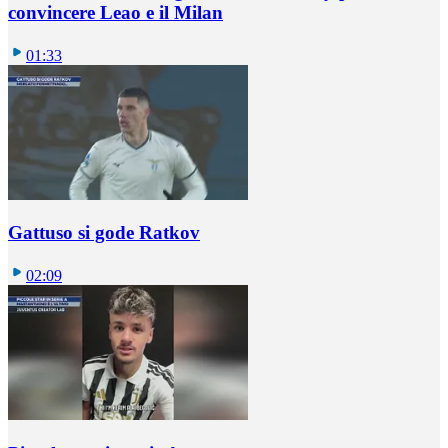
convincere Leao e il Milan
01:33
Gattuso si gode Ratkov
02:09