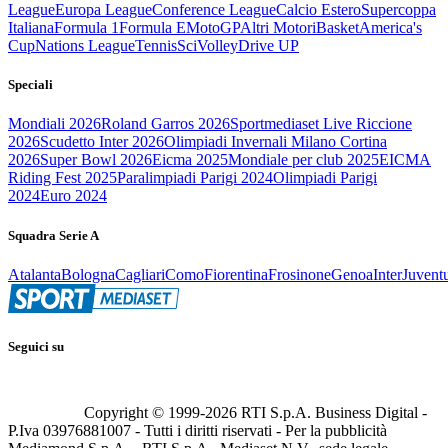
League
Europa League
Conference League
Calcio Estero
Supercoppa
Italiana
Formula 1
Formula E
MotoGP
Altri Motori
Basket
America's
Cup
Nations League
Tennis
Sci
Volley
Drive UP
Speciali
Mondiali 2026
Roland Garros 2026
Sportmediaset Live Riccione
2026
Scudetto Inter 2026
Olimpiadi Invernali Milano Cortina
2026
Super Bowl 2026
Eicma 2025
Mondiale per club 2025
EICMA
Riding Fest 2025
Paralimpiadi Parigi 2024
Olimpiadi Parigi
2024
Euro 2024
Squadra Serie A
Atalanta
Bologna
Cagliari
Como
Fiorentina
Frosinone
Genoa
Inter
Juvent
Seguici su
Copyright © 1999-
2026
RTI S.p.A. Business Digital -
P.Iva 03976881007 - Tutti i diritti riservati - Per la pubblicità