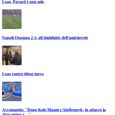
Leao, Pavard e non solo
Napoli-Osasuna 2-1: gli highlights dell'amichevole
Leao contro tifoso turco
Accomando: "Dopo Kolo Muani e Alajbegovic, in attacco la
Juve pensa a…"