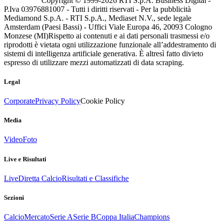
Copyright © 1999-
2026
RTI S.p.A. Business Digital -
P.Iva 03976881007 - Tutti i diritti riservati - Per la pubblicità
Mediamond S.p.A. - RTI S.p.A., Mediaset N.V., sede legale
Amsterdam (Paesi Bassi) - Uffici Viale Europa 46, 20093 Cologno
Monzese (MI)
Rispetto ai contenuti e ai dati personali trasmessi e/o
riprodotti è vietata ogni utilizzazione funzionale all’addestramento di
sistemi di intelligenza artificiale generativa. È altresì fatto divieto
espresso di utilizzare mezzi automatizzati di data scraping.
Legal
Corporate
Privacy Policy
Cookie Policy
Media
Video
Foto
Live e Risultati
Live
Diretta Calcio
Risultati e Classifiche
Sezioni
Calcio
Mercato
Serie A
Serie B
Coppa Italia
Champions