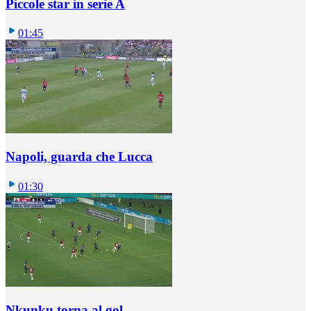
Piccole star in serie A
01:45
Napoli, guarda che Lucca
01:30
Nkunku torna al gol