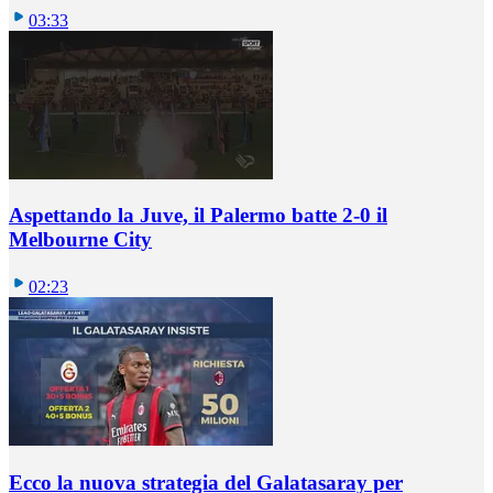
03:33
Aspettando la Juve, il Palermo batte 2-0 il
Melbourne City
02:23
Ecco la nuova strategia del Galatasaray per