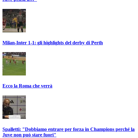
Milan-Inter 1-1: gli highlights del derby di Perth
Ecco la Roma che verrà
Spalletti: "Dobbiamo entrare per forza in Champions perché la
Juve non può stare fuori"