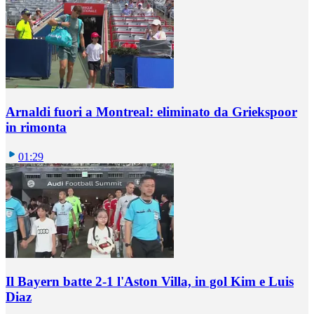
Arnaldi fuori a Montreal: eliminato da Griekspoor
in rimonta
01:29
Il Bayern batte 2-1 l'Aston Villa, in gol Kim e Luis
Diaz