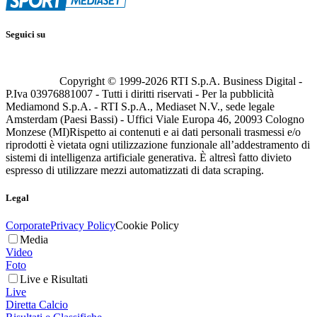
Seguici su
Copyright © 1999-
2026
RTI S.p.A. Business Digital -
P.Iva 03976881007 - Tutti i diritti riservati - Per la pubblicità
Mediamond S.p.A. - RTI S.p.A., Mediaset N.V., sede legale
Amsterdam (Paesi Bassi) - Uffici Viale Europa 46, 20093 Cologno
Monzese (MI)
Rispetto ai contenuti e ai dati personali trasmessi e/o
riprodotti è vietata ogni utilizzazione funzionale all’addestramento di
sistemi di intelligenza artificiale generativa. È altresì fatto divieto
espresso di utilizzare mezzi automatizzati di data scraping.
Legal
Corporate
Privacy Policy
Cookie Policy
Media
Video
Foto
Live e Risultati
Live
Diretta Calcio