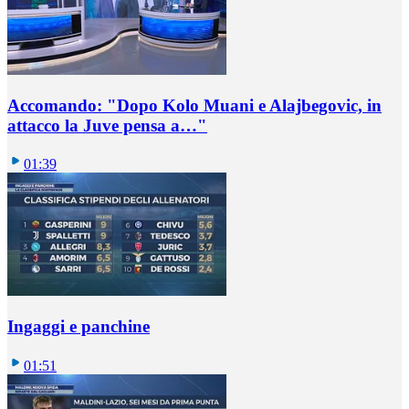
Accomando: "Dopo Kolo Muani e Alajbegovic, in
attacco la Juve pensa a…"
01:39
Ingaggi e panchine
01:51