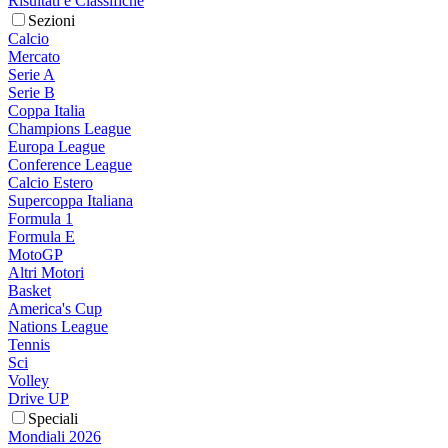
Risultati e Classifiche
Sezioni
Calcio
Mercato
Serie A
Serie B
Coppa Italia
Champions League
Europa League
Conference League
Calcio Estero
Supercoppa Italiana
Formula 1
Formula E
MotoGP
Altri Motori
Basket
America's Cup
Nations League
Tennis
Sci
Volley
Drive UP
Speciali
Mondiali 2026