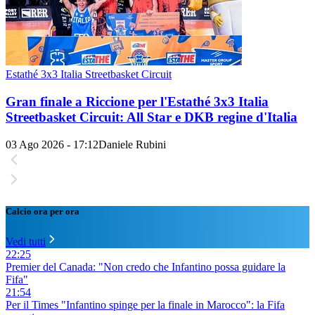
Estathé 3x3 Italia Streetbasket Circuit
Gran finale a Riccione per l'Estathé 3x3 Italia
Streetbasket Circuit: All Star e DKB regine d'Italia
03 Ago 2026 - 17:12
Daniele Rubini
Calcio ora per ora
Vedi tutti
22:25
Premier del Canada: "Non credo che Infantino possa guidare la
Fifa"
21:54
Per il Times "Infantino spinge per la finale in Marocco": la Fifa