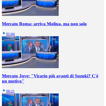
Mercato Roma: arriva Molina, ma non solo
01:04
Mercato Juve: "Vicario più avanti di Suzuki? C'è
un motivo"
00:21