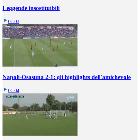
Leggende insostituibili
01:03
Napoli-Osasuna 2-1: gli highlights dell'amichevole
01:04