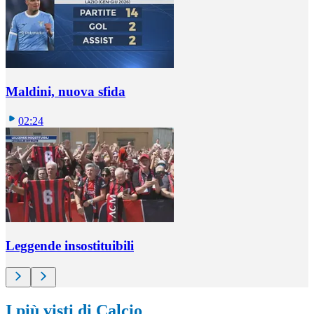
Maldini, nuova sfida
02:24
Leggende insostituibili
I più visti di Calcio