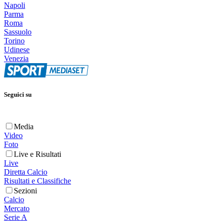
Napoli
Parma
Roma
Sassuolo
Torino
Udinese
Venezia
Seguici su
Media
Video
Foto
Live e Risultati
Live
Diretta Calcio
Risultati e Classifiche
Sezioni
Calcio
Mercato
Serie A