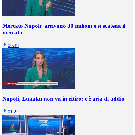
Mercato Napoli: arrivano 30 milioni e si scatena il
mercato
00:39
Napoli, Lukaku non va in ritiro: c'è aria di addio
01:22