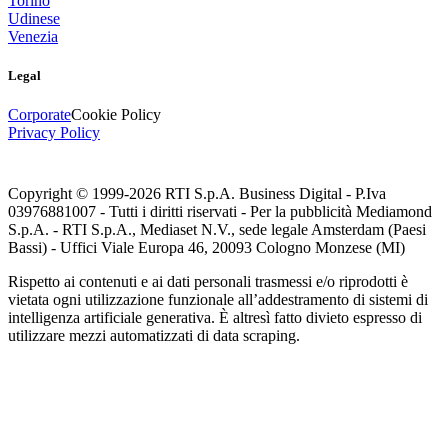
Torino
Udinese
Venezia
Legal
Corporate
Cookie Policy
Privacy Policy
Copyright © 1999-
2026
RTI S.p.A. Business Digital - P.Iva
03976881007 - Tutti i diritti riservati - Per la pubblicità Mediamond
S.p.A. - RTI S.p.A., Mediaset N.V., sede legale Amsterdam (Paesi
Bassi) - Uffici Viale Europa 46, 20093 Cologno Monzese (MI)
Rispetto ai contenuti e ai dati personali trasmessi e/o riprodotti è
vietata ogni utilizzazione funzionale all’addestramento di sistemi di
intelligenza artificiale generativa. È altresì fatto divieto espresso di
utilizzare mezzi automatizzati di data scraping.