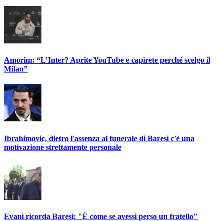
Amorim: “L’Inter? Aprite YouTube e capirete perché scelgo il
Milan”
Ibrahimovic, dietro l'assenza al funerale di Baresi c'è una
motivazione strettamente personale
Evani ricorda Baresi: "È come se avessi perso un fratello"