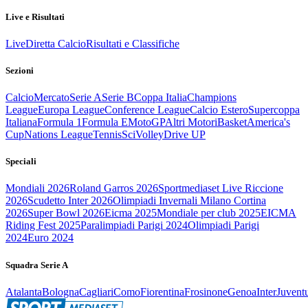
Live e Risultati
Live
Diretta Calcio
Risultati e Classifiche
Sezioni
Calcio
Mercato
Serie A
Serie B
Coppa Italia
Champions
League
Europa League
Conference League
Calcio Estero
Supercoppa
Italiana
Formula 1
Formula E
MotoGP
Altri Motori
Basket
America's
Cup
Nations League
Tennis
Sci
Volley
Drive UP
Speciali
Mondiali 2026
Roland Garros 2026
Sportmediaset Live Riccione
2026
Scudetto Inter 2026
Olimpiadi Invernali Milano Cortina
2026
Super Bowl 2026
Eicma 2025
Mondiale per club 2025
EICMA
Riding Fest 2025
Paralimpiadi Parigi 2024
Olimpiadi Parigi
2024
Euro 2024
Squadra Serie A
Atalanta
Bologna
Cagliari
Como
Fiorentina
Frosinone
Genoa
Inter
Juvent