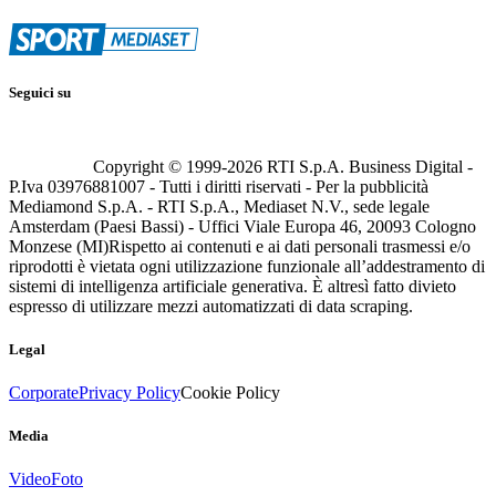
Seguici su
Copyright © 1999-
2026
RTI S.p.A. Business Digital -
P.Iva 03976881007 - Tutti i diritti riservati - Per la pubblicità
Mediamond S.p.A. - RTI S.p.A., Mediaset N.V., sede legale
Amsterdam (Paesi Bassi) - Uffici Viale Europa 46, 20093 Cologno
Monzese (MI)
Rispetto ai contenuti e ai dati personali trasmessi e/o
riprodotti è vietata ogni utilizzazione funzionale all’addestramento di
sistemi di intelligenza artificiale generativa. È altresì fatto divieto
espresso di utilizzare mezzi automatizzati di data scraping.
Legal
Corporate
Privacy Policy
Cookie Policy
Media
Video
Foto