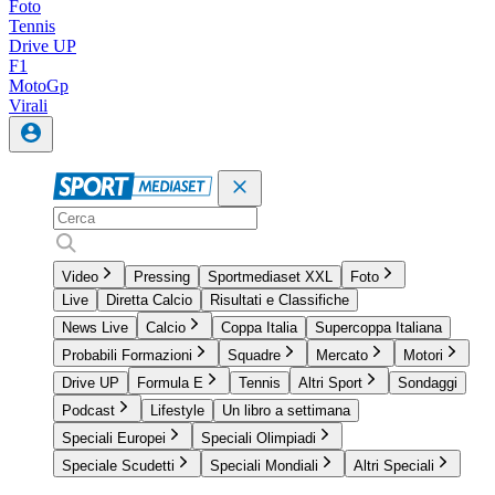
Foto
Tennis
Drive UP
F1
MotoGp
Virali
Video
Pressing
Sportmediaset XXL
Foto
Live
Diretta Calcio
Risultati e Classifiche
News Live
Calcio
Coppa Italia
Supercoppa Italiana
Probabili Formazioni
Squadre
Mercato
Motori
Drive UP
Formula E
Tennis
Altri Sport
Sondaggi
Podcast
Lifestyle
Un libro a settimana
Speciali Europei
Speciali Olimpiadi
Speciale Scudetti
Speciali Mondiali
Altri Speciali