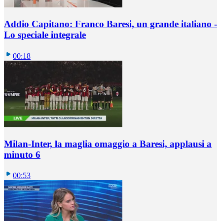
Addio Capitano: Franco Baresi, un grande italiano -
Lo speciale integrale
00:18
Milan-Inter, la maglia omaggio a Baresi, applausi a
minuto 6
00:53