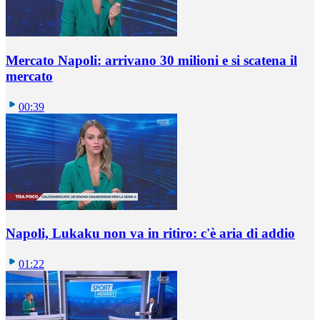
Mercato Napoli: arrivano 30 milioni e si scatena il
mercato
00:39
Napoli, Lukaku non va in ritiro: c'è aria di addio
01:22