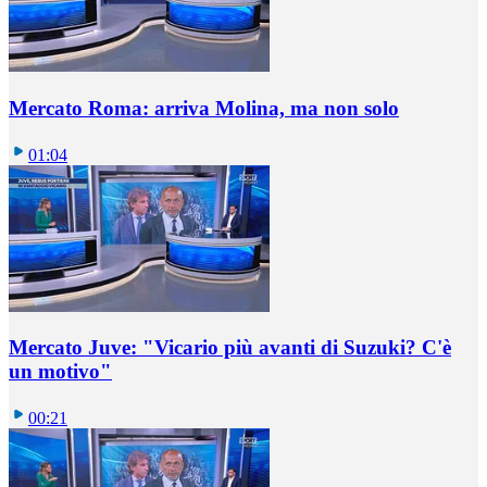
Mercato Roma: arriva Molina, ma non solo
01:04
Mercato Juve: "Vicario più avanti di Suzuki? C'è
un motivo"
00:21