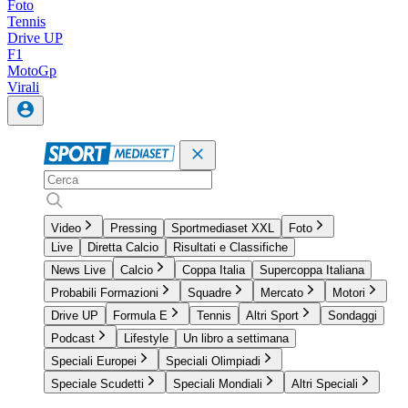
Foto
Tennis
Drive UP
F1
MotoGp
Virali
Video
Pressing
Sportmediaset XXL
Foto
Live
Diretta Calcio
Risultati e Classifiche
News Live
Calcio
Coppa Italia
Supercoppa Italiana
Probabili Formazioni
Squadre
Mercato
Motori
Drive UP
Formula E
Tennis
Altri Sport
Sondaggi
Podcast
Lifestyle
Un libro a settimana
Speciali Europei
Speciali Olimpiadi
Speciale Scudetti
Speciali Mondiali
Altri Speciali