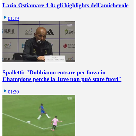
Lazio-Ostiamare 4-0: gli highlights dell'amichevole
01:19
Spalletti: "Dobbiamo entrare per forza in
Champions perché la Juve non può stare fuori"
01:30