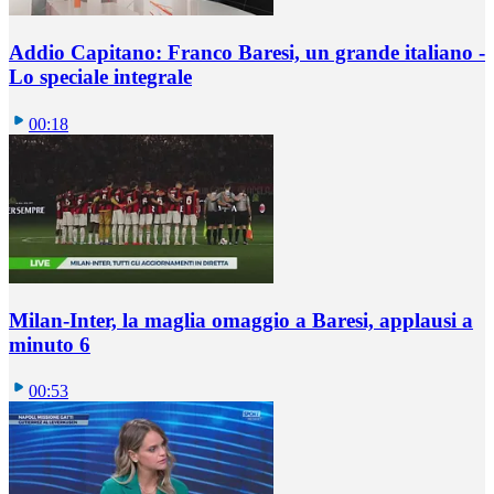
Addio Capitano: Franco Baresi, un grande italiano -
Lo speciale integrale
00:18
Milan-Inter, la maglia omaggio a Baresi, applausi a
minuto 6
00:53