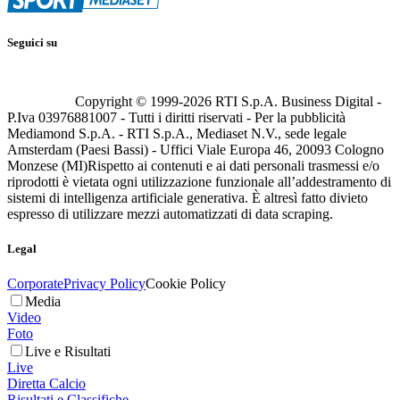
Seguici su
Copyright © 1999-
2026
RTI S.p.A. Business Digital -
P.Iva 03976881007 - Tutti i diritti riservati - Per la pubblicità
Mediamond S.p.A. - RTI S.p.A., Mediaset N.V., sede legale
Amsterdam (Paesi Bassi) - Uffici Viale Europa 46, 20093 Cologno
Monzese (MI)
Rispetto ai contenuti e ai dati personali trasmessi e/o
riprodotti è vietata ogni utilizzazione funzionale all’addestramento di
sistemi di intelligenza artificiale generativa. È altresì fatto divieto
espresso di utilizzare mezzi automatizzati di data scraping.
Legal
Corporate
Privacy Policy
Cookie Policy
Media
Video
Foto
Live e Risultati
Live
Diretta Calcio
Risultati e Classifiche