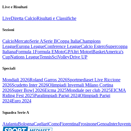
Live e Risultati
Live
Diretta Calcio
Risultati e Classifiche
Sezioni
Calcio
Mercato
Serie A
Serie B
Coppa Italia
Champions
League
Europa League
Conference League
Calcio Estero
Supercoppa
Italiana
Formula 1
Formula E
MotoGP
Altri Motori
Basket
America's
Cup
Nations League
Tennis
Sci
Volley
Drive UP
Speciali
Mondiali 2026
Roland Garros 2026
Sportmediaset Live Riccione
2026
Scudetto Inter 2026
Olimpiadi Invernali Milano Cortina
2026
Super Bowl 2026
Eicma 2025
Mondiale per club 2025
EICMA
Riding Fest 2025
Paralimpiadi Parigi 2024
Olimpiadi Parigi
2024
Euro 2024
Squadra Serie A
Atalanta
Bologna
Cagliari
Como
Fiorentina
Frosinone
Genoa
Inter
Juvent