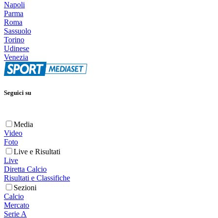
Napoli
Parma
Roma
Sassuolo
Torino
Udinese
Venezia
Seguici su
Media
Video
Foto
Live e Risultati
Live
Diretta Calcio
Risultati e Classifiche
Sezioni
Calcio
Mercato
Serie A