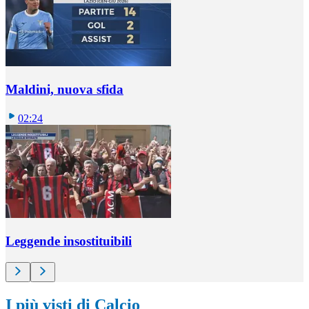
Maldini, nuova sfida
02:24
Leggende insostituibili
I più visti di Calcio