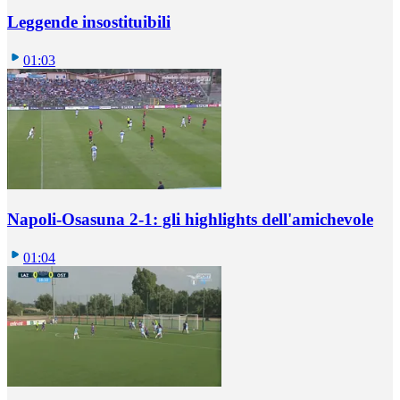
Leggende insostituibili
01:03
Napoli-Osasuna 2-1: gli highlights dell'amichevole
01:04