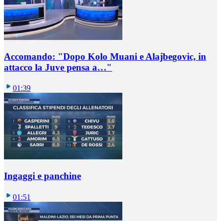
Accomando: "Dopo Kolo Muani e Alajbegovic, in
attacco la Juve pensa a…"
01:39
Ingaggi e panchine
01:51