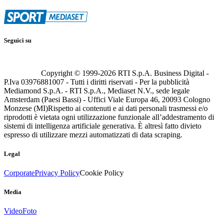
Seguici su
Copyright © 1999-
2026
RTI S.p.A. Business Digital -
P.Iva 03976881007 - Tutti i diritti riservati - Per la pubblicità
Mediamond S.p.A. - RTI S.p.A., Mediaset N.V., sede legale
Amsterdam (Paesi Bassi) - Uffici Viale Europa 46, 20093 Cologno
Monzese (MI)
Rispetto ai contenuti e ai dati personali trasmessi e/o
riprodotti è vietata ogni utilizzazione funzionale all’addestramento di
sistemi di intelligenza artificiale generativa. È altresì fatto divieto
espresso di utilizzare mezzi automatizzati di data scraping.
Legal
Corporate
Privacy Policy
Cookie Policy
Media
Video
Foto