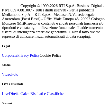
Copyright © 1999-
2026
RTI S.p.A. Business Digital -
P.Iva 03976881007 - Tutti i diritti riservati - Per la pubblicità
Mediamond S.p.A. - RTI S.p.A., Mediaset N.V., sede legale
Amsterdam (Paesi Bassi) - Uffici Viale Europa 46, 20093 Cologno
Monzese (MI)
Rispetto ai contenuti e ai dati personali trasmessi e/o
riprodotti è vietata ogni utilizzazione funzionale all’addestramento di
sistemi di intelligenza artificiale generativa. È altresì fatto divieto
espresso di utilizzare mezzi automatizzati di data scraping.
Legal
Corporate
Privacy Policy
Cookie Policy
Media
Video
Foto
Live e Risultati
Live
Diretta Calcio
Risultati e Classifiche
Sezioni