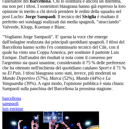
l'allenatore del
Barcellona
. Chi lo sostituirà è ancora un dilemma,
ma non per i tifosi. I sostenitori blaugrana hanno già espresso la loro
opinione in merito a chi dovrà prendere le redini della squadra nel
post Lucho:
Jorge Sampaoli
. Il tecnico del
Siviglia
è risultato il
preferito nei sondaggi realizzati dai media spagnoli, "stracciando"
Valverde, Klopp, Koeman e Blanc.
"Vogliamo Jorge Sampaoli". E' questa la voce che emerge
dall'indagine realizzata dai principali quotidiani spagnoli. I tifosi del
Barcellona hanno scelto l'ex commissario tecnico del Cile, con il
quale ha vinto una Coppa America, per sostituire il partente Luis
Enrique. Dall'analisi dei risultati si nota come il consenso per
l'argentino sia quasi unanime, considerando il 75 % delle preferenze
che ha ottenuto nell'inchiesta del quotidiano catalano
Sport
e
il 71 %
su
El Pais.
I tifosi blaugrana sono stati
,
invece
,
più moderati su
Mundo Deportivo
(57%),
Marca
(52%),
Mundo
(44%) e
La
Vanguardia
(39%). A ogni modo, l'opinione pubblica è stata chiara:
Sampaoli sulla panchina del Barcellona la prossima stagione.
barcellona
sampaoli
luis enrique