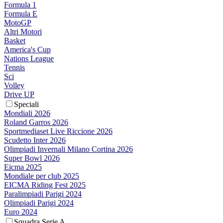
Formula 1
Formula E
MotoGP
Altri Motori
Basket
America's Cup
Nations League
Tennis
Sci
Volley
Drive UP
Speciali
Mondiali 2026
Roland Garros 2026
Sportmediaset Live Riccione 2026
Scudetto Inter 2026
Olimpiadi Invernali Milano Cortina 2026
Super Bowl 2026
Eicma 2025
Mondiale per club 2025
EICMA Riding Fest 2025
Paralimpiadi Parigi 2024
Olimpiadi Parigi 2024
Euro 2024
Squadra Serie A