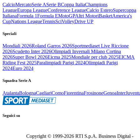
Calcio
Mercato
Serie A
Serie B
Coppa Italia
Champions
League
Europa League
Conference League
Calcio Estero
Supercoppa
Italiana
Formula 1
Formula E
MotoGP
Altri Motori
Basket
America's
Cup
Nations League
Tennis
Sci
Volley
Drive UP
Speciali
Mondiali 2026
Roland Garros 2026
Sportmediaset Live Riccione
2026
Scudetto Inter 2026
Olimpiadi Invernali Milano Cortina
2026
Super Bowl 2026
Eicma 2025
Mondiale per club 2025
EICMA
Riding Fest 2025
Paralimpiadi Parigi 2024
Olimpiadi Parigi
2024
Euro 2024
Squadra Serie A
Atalanta
Bologna
Cagliari
Como
Fiorentina
Frosinone
Genoa
Inter
Juvent
Seguici su
Copyright © 1999-
2026
RTI S.p.A. Business Digital -