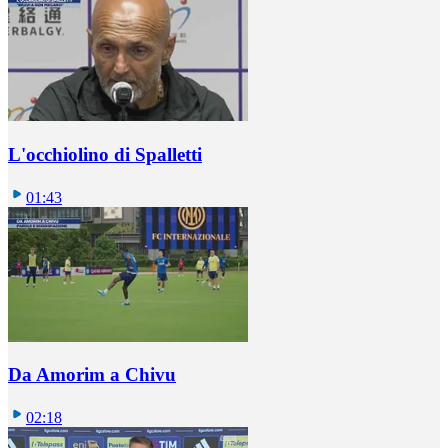
L'occhiolino di Spalletti
01:43
Da Amorim a Chivu
02:18