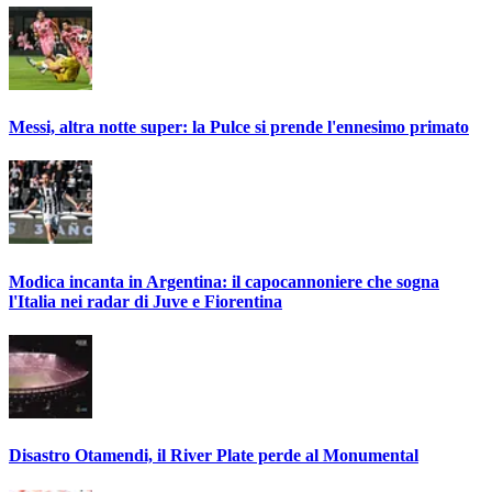
Messi, altra notte super: la Pulce si prende l'ennesimo primato
Modica incanta in Argentina: il capocannoniere che sogna
l'Italia nei radar di Juve e Fiorentina
Disastro Otamendi, il River Plate perde al Monumental