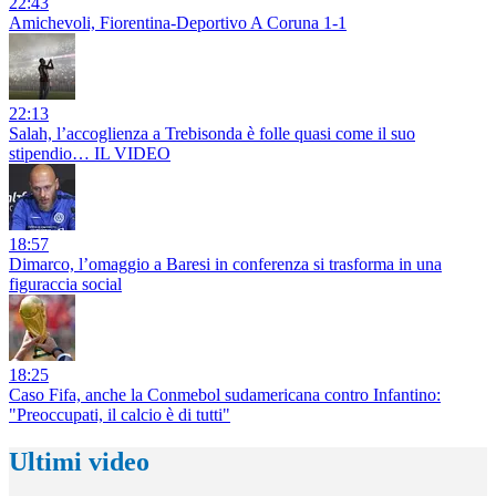
22:43
Amichevoli, Fiorentina-Deportivo A Coruna 1-1
22:13
Salah, l’accoglienza a Trebisonda è folle quasi come il suo
stipendio… IL VIDEO
18:57
Dimarco, l’omaggio a Baresi in conferenza si trasforma in una
figuraccia social
18:25
Caso Fifa, anche la Conmebol sudamericana contro Infantino:
"Preoccupati, il calcio è di tutti"
Ultimi video