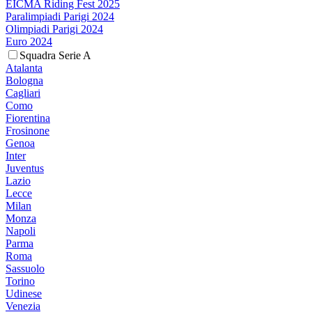
EICMA Riding Fest 2025
Paralimpiadi Parigi 2024
Olimpiadi Parigi 2024
Euro 2024
Squadra Serie A
Atalanta
Bologna
Cagliari
Como
Fiorentina
Frosinone
Genoa
Inter
Juventus
Lazio
Lecce
Milan
Monza
Napoli
Parma
Roma
Sassuolo
Torino
Udinese
Venezia