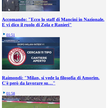
Accomando: "Ecco lo staff di Mancini in Nazionale.
E vi dico il ruolo di Zola e Ranieri"
01:51
Raimondi: "Milan, si vede la filosofia di Amorim.
C'è però da lavorare su…"
01:58