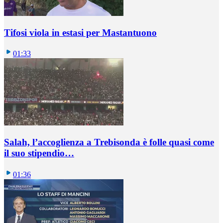
Tifosi viola in estasi per Mastantuono
01:33
Salah, l’accoglienza a Trebisonda è folle quasi come
il suo stipendio…
01:36