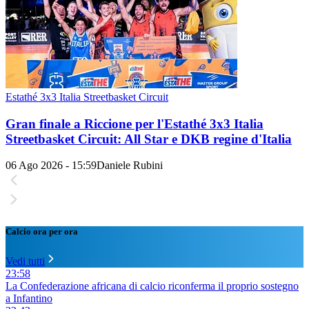
Estathé 3x3 Italia Streetbasket Circuit
Gran finale a Riccione per l'Estathé 3x3 Italia
Streetbasket Circuit: All Star e DKB regine d'Italia
06 Ago 2026 - 15:59
Daniele Rubini
Calcio ora per ora
Vedi tutti
23:58
La Confederazione africana di calcio riconferma il proprio sostegno
a Infantino