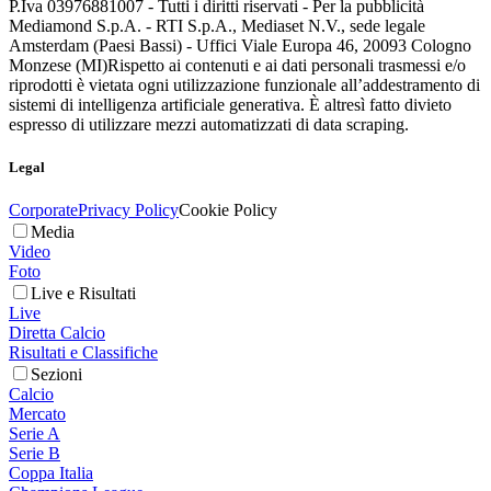
P.Iva 03976881007 - Tutti i diritti riservati - Per la pubblicità
Mediamond S.p.A. - RTI S.p.A., Mediaset N.V., sede legale
Amsterdam (Paesi Bassi) - Uffici Viale Europa 46, 20093 Cologno
Monzese (MI)
Rispetto ai contenuti e ai dati personali trasmessi e/o
riprodotti è vietata ogni utilizzazione funzionale all’addestramento di
sistemi di intelligenza artificiale generativa. È altresì fatto divieto
espresso di utilizzare mezzi automatizzati di data scraping.
Legal
Corporate
Privacy Policy
Cookie Policy
Media
Video
Foto
Live e Risultati
Live
Diretta Calcio
Risultati e Classifiche
Sezioni
Calcio
Mercato
Serie A
Serie B
Coppa Italia