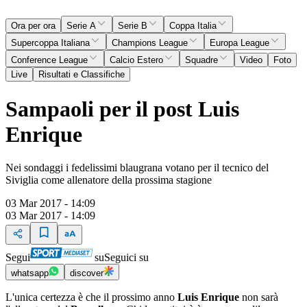
Ora per ora
Serie A
Serie B
Coppa Italia
Supercoppa Italiana
Champions League
Europa League
Conference League
Calcio Estero
Squadre
Video
Foto
Live
Risultati e Classifiche
Sampaoli per il post Luis
Enrique
Nei sondaggi i fedelissimi blaugrana votano per il tecnico del
Siviglia come allenatore della prossima stagione
03 Mar 2017 - 14:09
03 Mar 2017 - 14:09
Segui
su
Seguici su
whatsapp
discover
L'unica certezza è che il prossimo anno
Luis Enrique
non sarà