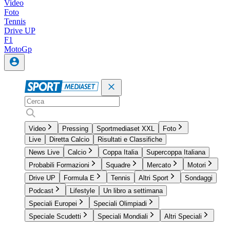
Video
Foto
Tennis
Drive UP
F1
MotoGp
Video
Pressing
Sportmediaset XXL
Foto
Live
Diretta Calcio
Risultati e Classifiche
News Live
Calcio
Coppa Italia
Supercoppa Italiana
Probabili Formazioni
Squadre
Mercato
Motori
Drive UP
Formula E
Tennis
Altri Sport
Sondaggi
Podcast
Lifestyle
Un libro a settimana
Speciali Europei
Speciali Olimpiadi
Speciale Scudetti
Speciali Mondiali
Altri Speciali