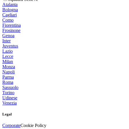
Atalanta
Bologna
Cagliari
Como
Fiorentina
Frosinone
Genoa
Inter
Juventus
Lazio
Lecce
Milan
Monza
Napoli
Parma
Roma
Sassuolo
Torino
Udinese
Venezia
Legal
Corporate
Cookie Policy