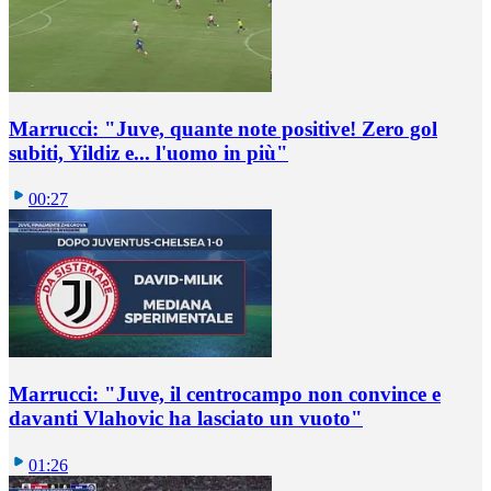
Marrucci: "Juve, quante note positive! Zero gol
subiti, Yildiz e... l'uomo in più"
00:27
Marrucci: "Juve, il centrocampo non convince e
davanti Vlahovic ha lasciato un vuoto"
01:26