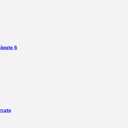
minuto 6
rcato