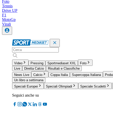
Foto
Tennis
Drive UP
F1
MotoGp
Virali
Video
Pressing
Sportmediaset XXL
Foto
Live
Diretta Calcio
Risultati e Classifiche
News Live
Calcio
Coppa Italia
Supercoppa Italiana
Proba
Un libro a settimana
Speciali Europei
Speciali Olimpiadi
Speciale Scudetti
Seguici anche su