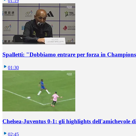
01:19
Spalletti: "Dobbiamo entrare per forza in Champions
01:30
Chelsea-Juventus 0-1: gli highlights dell'amichevole
02:45