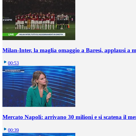
Milan-Inter, la maglia omaggio a Baresi, applausi a 
00:53
Mercato Napoli: arrivano 30 milioni e si scatena il me
00:39