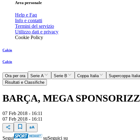
Area personale
Help e Faq
Info e contatti
Termini del servizio
Utilizzo dati e privacy
Cookie Policy
Calcio
Calcio
Ora per ora
Serie A
Serie B
Coppa Italia
Supercoppa Itali
Risultati e Classifiche
BARÇA, MEGA SPONSORIZ
07 Feb 2018 - 16:11
07 Feb 2018 - 16:11
Segui
su
Seguici su