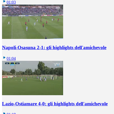
01:03
Napoli-Osasuna 2-1: gli highlights dell'amichevole
01:04
Lazio-Ostiamare 4-0: gli highlights dell'amichevole