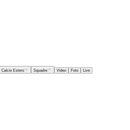
Calcio Estero
Squadre
Video
Foto
Live