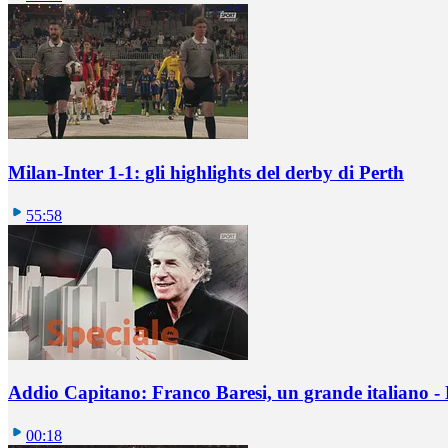
Milan-Inter 1-1: gli highlights del derby di Perth
55:58
Addio Capitano: Franco Baresi, un grande italiano - L
00:18